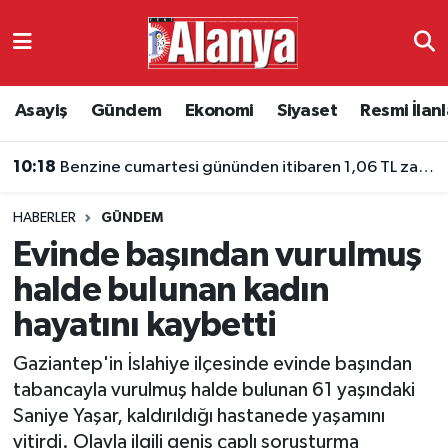
Asayiş
Antalya Nöbetçi Eczaneler
Asayiş
Gündem
Ekonomi
Siyaset
Resmi İlanl
Gündem
Antalya Hava Durumu
10:18
Benzine cumartesi gününden itibaren 1,06 TL zam bekleniyor
Ekonomi
Antalya Namaz Vakitleri
HABERLER
GÜNDEM
Siyaset
Antalya Trafik Yoğunluk Haritası
Evinde başından vurulmuş
Resmi İlanlar
Süper Lig Puan Durumu ve Fikstür
halde bulunan kadın
hayatını kaybetti
Alanyaspor
Tüm Manşetler
Gaziantep'in İslahiye ilçesinde evinde başından
Turizm
Son Dakika Haberleri
tabancayla vurulmuş halde bulunan 61 yaşındaki
Saniye Yaşar, kaldırıldığı hastanede yaşamını
E-Gazete
Haber Arşivi
yitirdi. Olayla ilgili geniş çaplı soruşturma