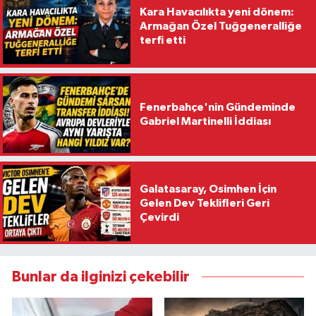
Kara Havacılıkta yeni dönem:
Armağan Özel Tuğgeneralliğe
terfi etti
Fenerbahçe'nin Gündeminde
Gabriel Martinelli İddiası
Galatasaray, Osimhen İçin
Gelen Dev Teklifleri Geri
Çevirdi
Bunlar da ilginizi çekebilir