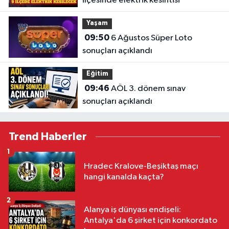
ilçesinde elektrik kesintisi
Yaşam
09:50
6 Ağustos Süper Loto
sonuçları açıklandı
Eğitim
09:46
AÖL 3. dönem sınav
sonuçları açıklandı
Trend Haberler
1
Hradec Kralove-Beşiktaş maçı
hangi kanalda kaçta?
2
Alanya iş dünyası endişeli:
Antalya'da 6 şirket için konkordato