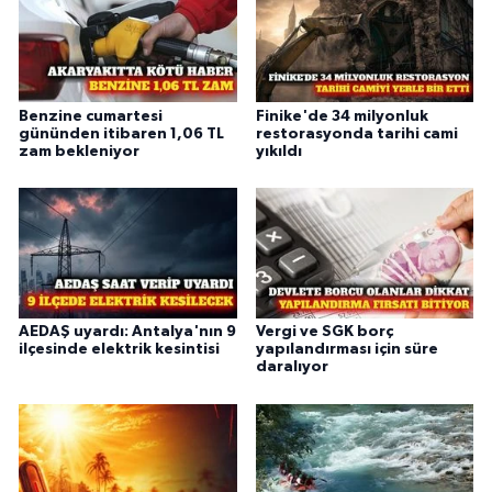
Benzine cumartesi
Finike'de 34 milyonluk
gününden itibaren 1,06 TL
restorasyonda tarihi cami
zam bekleniyor
yıkıldı
AEDAŞ uyardı: Antalya'nın 9
Vergi ve SGK borç
ilçesinde elektrik kesintisi
yapılandırması için süre
daralıyor