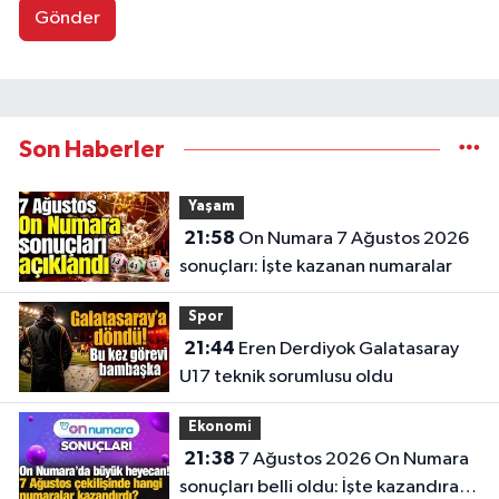
Gönder
Son Haberler
Yaşam
21:58
On Numara 7 Ağustos 2026
sonuçları: İşte kazanan numaralar
Spor
21:44
Eren Derdiyok Galatasaray
U17 teknik sorumlusu oldu
Ekonomi
21:38
7 Ağustos 2026 On Numara
sonuçları belli oldu: İşte kazandıran