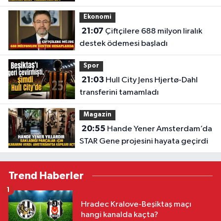
numaralar
Ekonomi
21:07
Çiftçilere 688 milyon liralık
destek ödemesi başladı
Spor
21:03
Hull City Jens Hjertø-Dahl
transferini tamamladı
Magazin
20:55
Hande Yener Amsterdam’da
STAR Gene projesini hayata geçirdi
Trend Haberler
1
Hradec Kralove-Beşiktaş maçı
hangi kanalda kaçta?