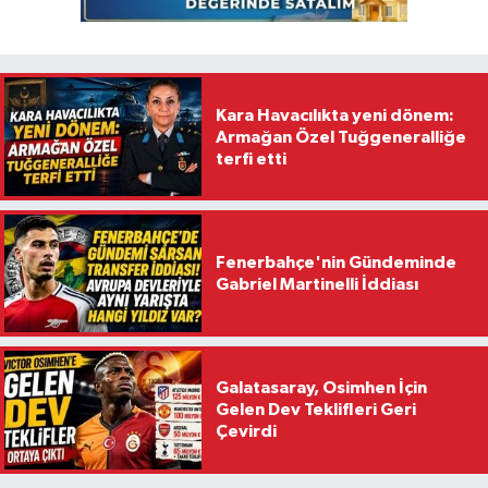
Kara Havacılıkta yeni dönem:
Armağan Özel Tuğgeneralliğe
terfi etti
Fenerbahçe'nin Gündeminde
Gabriel Martinelli İddiası
Galatasaray, Osimhen İçin
Gelen Dev Teklifleri Geri
Çevirdi