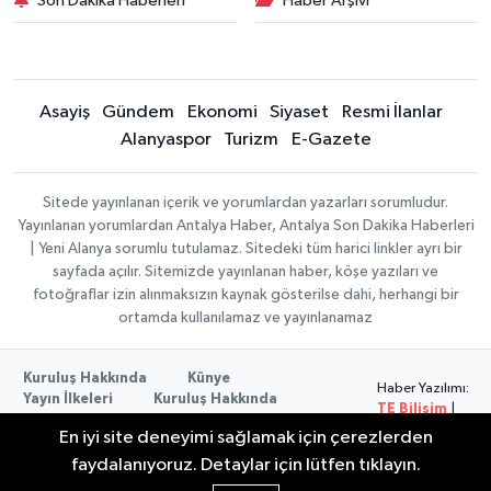
Son Dakika Haberleri
Haber Arşivi
Asayiş
Gündem
Ekonomi
Siyaset
Resmi İlanlar
Alanyaspor
Turizm
E-Gazete
Sitede yayınlanan içerik ve yorumlardan yazarları sorumludur.
Yayınlanan yorumlardan Antalya Haber, Antalya Son Dakika Haberleri
| Yeni Alanya sorumlu tutulamaz. Sitedeki tüm harici linkler ayrı bir
sayfada açılır. Sitemizde yayınlanan haber, köşe yazıları ve
fotoğraflar izin alınmaksızın kaynak gösterilse dahi, herhangi bir
ortamda kullanılamaz ve yayınlanamaz
Kuruluş Hakkında
Künye
Haber Yazılımı:
Yayın İlkeleri
Kuruluş Hakkında
TE Bilişim
|
Düzeltme Politikası
Veri Politikası
Copyright ©
En iyi site deneyimi sağlamak için çerezlerden
Kullanım Şartları
2026
faydalanıyoruz. Detaylar için lütfen tıklayın.