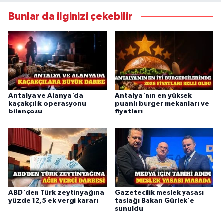
Bunlar da ilginizi çekebilir
Antalya ve Alanya'da
Antalya'nın en yüksek
kaçakçılık operasyonu
puanlı burger mekanları ve
bilançosu
fiyatları
ABD'den Türk zeytinyağına
Gazetecilik meslek yasası
yüzde 12,5 ek vergi kararı
taslağı Bakan Gürlek'e
sunuldu