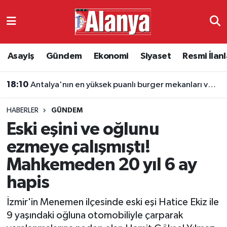
Asayiş
Antalya Nöbetçi Eczaneler
Asayiş
Gündem
Ekonomi
Siyaset
Resmi İlanl
Gündem
Antalya Hava Durumu
18:10
Antalya'nın en yüksek puanlı burger mekanları ve fiyatları
Ekonomi
Antalya Namaz Vakitleri
HABERLER
GÜNDEM
Siyaset
Antalya Trafik Yoğunluk Haritası
Eski eşini ve oğlunu
Resmi İlanlar
Süper Lig Puan Durumu ve Fikstür
ezmeye çalışmıştı!
Mahkemeden 20 yıl 6 ay
Alanyaspor
Tüm Manşetler
hapis
Turizm
Son Dakika Haberleri
İzmir'in Menemen ilçesinde eski eşi Hatice Ekiz ile
9 yaşındaki oğluna otomobiliyle çarparak
E-Gazete
Haber Arşivi