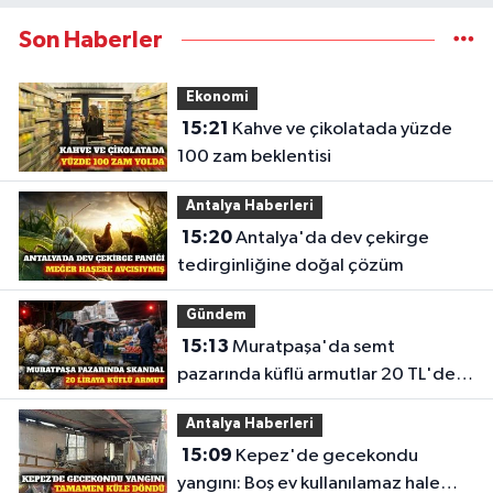
Son Haberler
Ekonomi
15:21
Kahve ve çikolatada yüzde
100 zam beklentisi
Antalya Haberleri
15:20
Antalya'da dev çekirge
tedirginliğine doğal çözüm
Gündem
15:13
Muratpaşa'da semt
pazarında küflü armutlar 20 TL'den
satıldı
Antalya Haberleri
15:09
Kepez'de gecekondu
yangını: Boş ev kullanılamaz hale