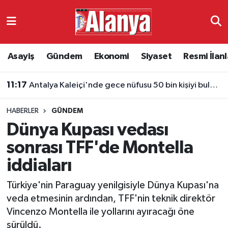
Asayiş
Antalya Nöbetçi Eczaneler
Asayiş
Gündem
Ekonomi
Siyaset
Resmi İlanl
Gündem
Antalya Hava Durumu
11:17
Antalya Kaleiçi'nde gece nüfusu 50 bin kişiyi buluyor
Ekonomi
Antalya Namaz Vakitleri
HABERLER
GÜNDEM
Siyaset
Antalya Trafik Yoğunluk Haritası
Dünya Kupası vedası
Resmi İlanlar
Süper Lig Puan Durumu ve Fikstür
sonrası TFF'de Montella
iddiaları
Alanyaspor
Tüm Manşetler
Türkiye'nin Paraguay yenilgisiyle Dünya Kupası'na
Turizm
Son Dakika Haberleri
veda etmesinin ardından, TFF'nin teknik direktör
Vincenzo Montella ile yollarını ayıracağı öne
E-Gazete
Haber Arşivi
sürüldü.