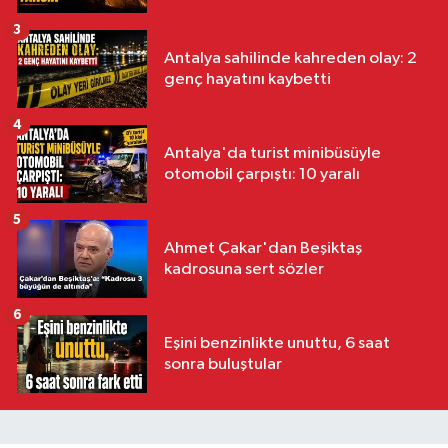
3
Antalya sahilinde kahreden olay: 2
genç hayatını kaybetti
4
Antalya'da turist minibüsüyle
otomobil çarpıştı: 10 yaralı
5
Ahmet Çakar'dan Beşiktaş
kadrosuna sert sözler
6
Eşini benzinlikte unuttu, 6 saat
sonra buluştular