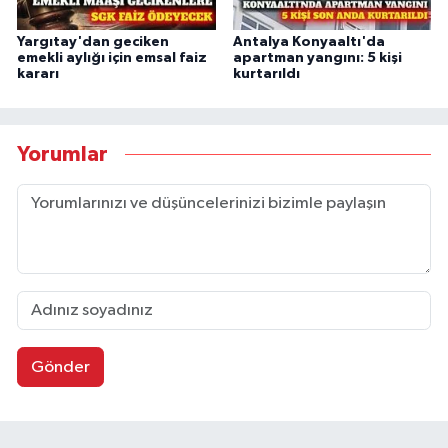
Yargıtay'dan geciken
Antalya Konyaaltı'da
emekli aylığı için emsal faiz
apartman yangını: 5 kişi
kararı
kurtarıldı
Yorumlar
Gönder