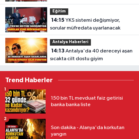
geldi
Eğitim
14:15
YKS sistemi değişmiyor,
sorular müfredata uyarlanacak
Antalya Haberleri
14:13
Antalya'da 40 dereceyi aşan
sıcakta cilt dostu giyim
Trend Haberler
1
150 bin TL mevduat faiz getirisi
banka banka liste
2
Son dakika - Alanya'da korkutan
yangın