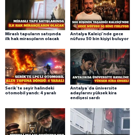
Miraslı tapuların satışında
Antalya Kaleiçi'nde gece
ilk hak mirasçıların olacak
nüfusu 50 bin kişiyi buluyor
Serik'te seyir halindeki
Antalya'da üniversite
otomobil yandı: 4 yaralı
adaylarını yüksek kira
endişesi sardı