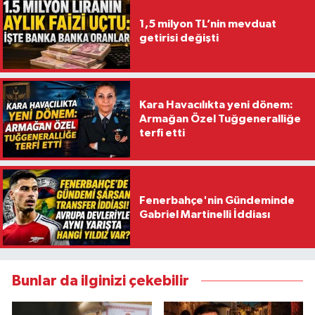
1,5 milyon TL’nin mevduat
getirisi değişti
Kara Havacılıkta yeni dönem:
Armağan Özel Tuğgeneralliğe
terfi etti
Fenerbahçe'nin Gündeminde
Gabriel Martinelli İddiası
Bunlar da ilginizi çekebilir