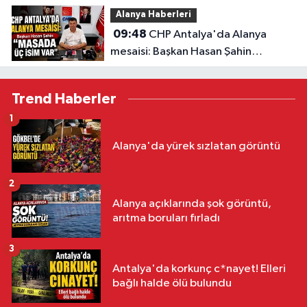
Alanya Haberleri
09:48
CHP Antalya'da Alanya
mesaisi: Başkan Hasan Şahin
"Masada üç isim var"
Trend Haberler
1
Alanya'da yürek sızlatan görüntü
2
Alanya açıklarında şok görüntü,
arıtma boruları fırladı
3
Antalya'da korkunç c*nayet! Elleri
bağlı halde ölü bulundu