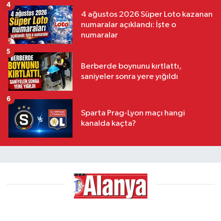
4
4 ağustos 2026 Süper Loto kazanan
numaralar açıklandı: İşte o
numaralar
5
Berberde boynunu kırtlattı,
saniyeler sonra yere yığıldı
6
Sparta Prag-Lyon maçı hangi
kanalda kaçta?