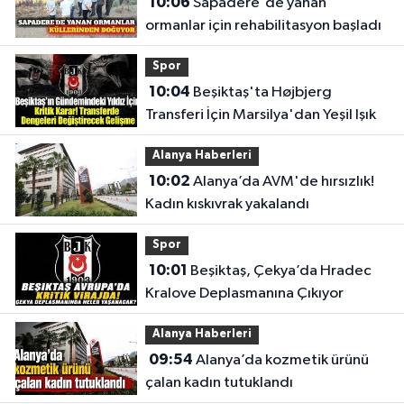
10:06
Sapadere'de yanan
ormanlar için rehabilitasyon başladı
Spor
10:04
Beşiktaş'ta Højbjerg
Transferi İçin Marsilya'dan Yeşil Işık
Alanya Haberleri
10:02
Alanya’da AVM'de hırsızlık!
Kadın kıskıvrak yakalandı
Spor
10:01
Beşiktaş, Çekya’da Hradec
Kralove Deplasmanına Çıkıyor
Alanya Haberleri
09:54
Alanya’da kozmetik ürünü
çalan kadın tutuklandı