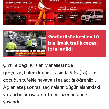
Görüntüsüz kesilen 10
bin liralık trafik cezası
iptal edildi
Çivril’e bağlı Kıralan Mahallesi’nde
gerçekleştirilen düğün sırasında S.Ş. (15) isimli
çocuğun tüfekle havaya ateş açtığı öğrenildi.
Açılan ateş sonrası saçmaların düğün alanındaki
vatandaşlara isabet etmesi üzerine panik
yaşandı.