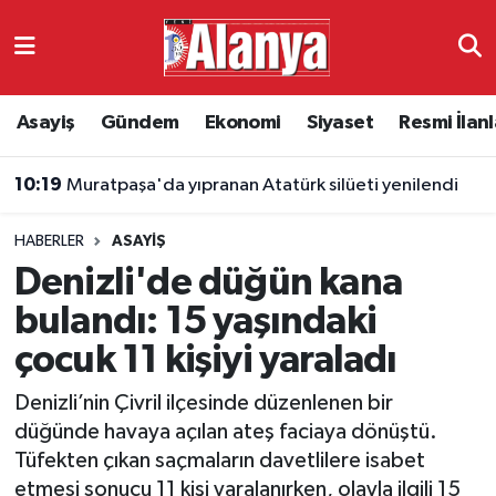
Asayiş
Antalya Nöbetçi Eczaneler
Asayiş
Gündem
Ekonomi
Siyaset
Resmi İlanl
Gündem
Antalya Hava Durumu
10:19
Muratpaşa'da yıpranan Atatürk silüeti yenilendi
Ekonomi
Antalya Namaz Vakitleri
HABERLER
ASAYIŞ
Siyaset
Antalya Trafik Yoğunluk Haritası
Denizli'de düğün kana
Resmi İlanlar
Süper Lig Puan Durumu ve Fikstür
bulandı: 15 yaşındaki
çocuk 11 kişiyi yaraladı
Alanyaspor
Tüm Manşetler
Denizli’nin Çivril ilçesinde düzenlenen bir
Turizm
Son Dakika Haberleri
düğünde havaya açılan ateş faciaya dönüştü.
Tüfekten çıkan saçmaların davetlilere isabet
E-Gazete
Haber Arşivi
etmesi sonucu 11 kişi yaralanırken, olayla ilgili 15