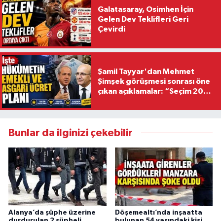
Galatasaray, Osimhen İçin
Gelen Dev Teklifleri Geri
Çevirdi
Şamil Tayyar'dan Mehmet
Şimşek görüşmesi sonrası öne
çıkan açıklamalar: “Seçim 2028
hedefiyle planlanıyor
Bunlar da ilginizi çekebilir
Alanya’da şüphe üzerine
Döşemealtı’nda inşaatta
durdurulan 2 şüpheli
bulunan 54 yaşındaki kişi