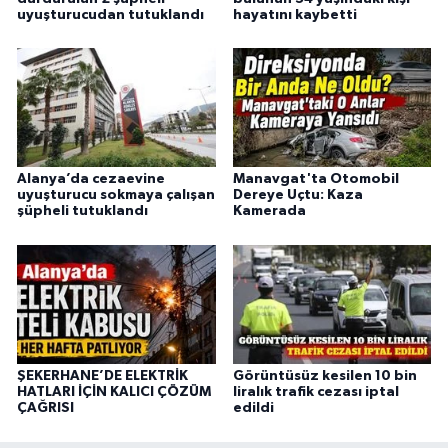
uyuşturucudan tutuklandı
hayatını kaybetti
Alanya’da cezaevine
Manavgat'ta Otomobil
uyuşturucu sokmaya çalışan
Dereye Uçtu: Kaza
şüpheli tutuklandı
Kamerada
ŞEKERHANE’DE ELEKTRİK
Görüntüsüz kesilen 10 bin
HATLARI İÇİN KALICI ÇÖZÜM
liralık trafik cezası iptal
ÇAĞRISI
edildi