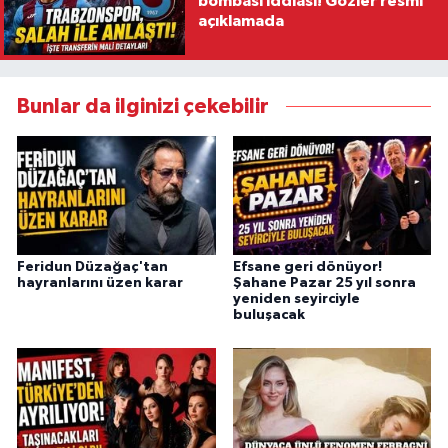
bombası iddiası! Gözler resmi
açıklamada
Bunlar da ilginizi çekebilir
Feridun Düzağaç'tan
Efsane geri dönüyor!
hayranlarını üzen karar
Şahane Pazar 25 yıl sonra
yeniden seyirciyle
buluşacak