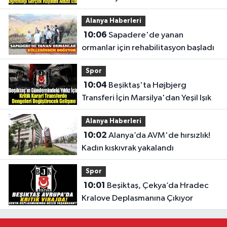
Kadından Destek Çağrısı
Alanya Haberleri
10:06
Sapadere'de yanan
ormanlar için rehabilitasyon başladı
Spor
10:04
Beşiktaş'ta Højbjerg
Transferi İçin Marsilya'dan Yeşil Işık
Alanya Haberleri
10:02
Alanya’da AVM'de hırsızlık!
Kadın kıskıvrak yakalandı
Spor
10:01
Beşiktaş, Çekya’da Hradec
Kralove Deplasmanına Çıkıyor