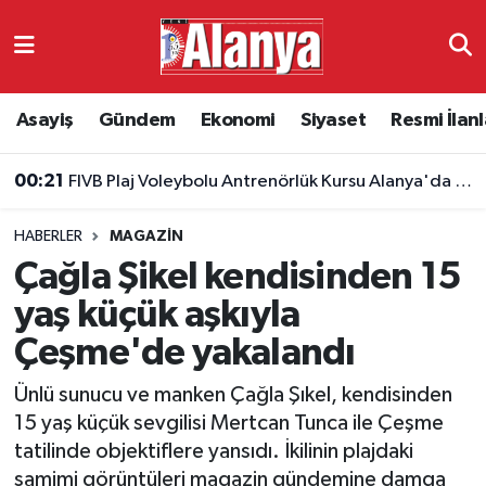
Asayiş
Antalya Nöbetçi Eczaneler
Asayiş
Gündem
Ekonomi
Siyaset
Resmi İlanl
Gündem
Antalya Hava Durumu
00:21
FIVB Plaj Voleybolu Antrenörlük Kursu Alanya'da başlıyor
Ekonomi
Antalya Namaz Vakitleri
HABERLER
MAGAZIN
Siyaset
Antalya Trafik Yoğunluk Haritası
Çağla Şikel kendisinden 15
Resmi İlanlar
Süper Lig Puan Durumu ve Fikstür
yaş küçük aşkıyla
Çeşme'de yakalandı
Alanyaspor
Tüm Manşetler
Ünlü sunucu ve manken Çağla Şıkel, kendisinden
Turizm
Son Dakika Haberleri
15 yaş küçük sevgilisi Mertcan Tunca ile Çeşme
tatilinde objektiflere yansıdı. İkilinin plajdaki
E-Gazete
Haber Arşivi
samimi görüntüleri magazin gündemine damga