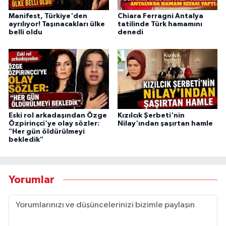
Manifest, Türkiye'den
Chiara Ferragni Antalya
ayrılıyor! Taşınacakları ülke
tatilinde Türk hamamını
belli oldu
denedi
Eski rol arkadaşından Özge
Kızılcık Şerbeti'nin
Özpirinçci'ye olay sözler:
Nilay'ından şaşırtan hamle
"Her gün öldürülmeyi
bekledik"
Yorumlar