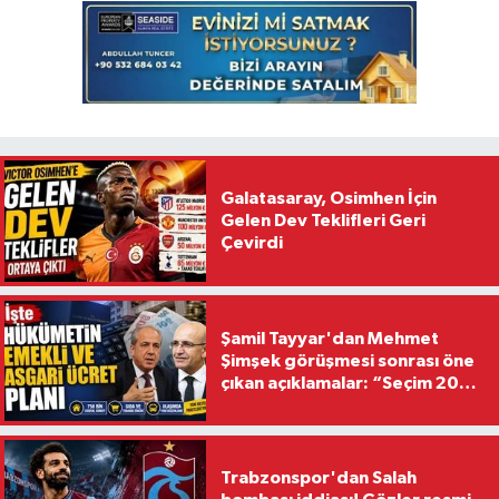
Galatasaray, Osimhen İçin
Gelen Dev Teklifleri Geri
Çevirdi
Şamil Tayyar'dan Mehmet
Şimşek görüşmesi sonrası öne
çıkan açıklamalar: “Seçim 2028
hedefiyle planlanıyor
Trabzonspor'dan Salah