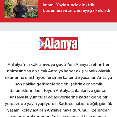
İmamlı Yaylası'nda elektrik
budaması vatandaşı ayağa kaldırdı
Antalya'nın köklü medya gücü Yeni Alanya, şehrin her
noktasından en sıcak Antalya haber akışını anlık olarak
okurlarına ulaştırıyor. Turizmin kalbinde yaşanan Antalya
son dakika gelişmelerinden, şehrin ekonomik
dinamiklerini belirleyen Antalya iş ilanları ve güncel
Antalya kuyumcular odası verilerine kadar geniş bir
yelpazede yayın yapıyoruz. Sadece haber değil; günlük
yaşamı kolaylaştıran Antalya hava durumu, ilçelerden
gelen yerel raporlar, Antalya ezan vakti ve namaz