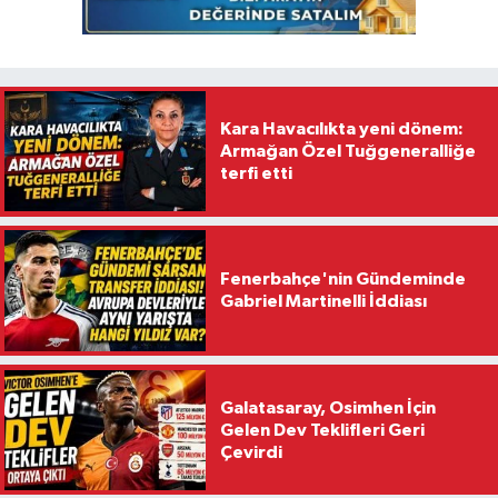
Kara Havacılıkta yeni dönem:
Armağan Özel Tuğgeneralliğe
terfi etti
Fenerbahçe'nin Gündeminde
Gabriel Martinelli İddiası
Galatasaray, Osimhen İçin
Gelen Dev Teklifleri Geri
Çevirdi