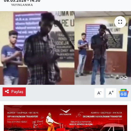
08.05.2026 - 14:30
YAYINLANMA
Paylaş
-
+
A
A