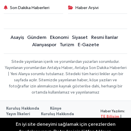
Son Dakika Haberleri
Haber Arşivi
Asayiş
Gündem
Ekonomi
Siyaset
Resmi İlanlar
Alanyaspor
Turizm
E-Gazete
Sitede yayınlanan içerik ve yorumlardan yazarları sorumludur.
Yayınlanan yorumlardan Antalya Haber, Antalya Son Dakika Haberleri
| Yeni Alanya sorumlu tutulamaz. Sitedeki tüm harici linkler ayrı bir
sayfada açılır. Sitemizde yayınlanan haber, köşe yazıları ve
fotoğraflar izin alınmaksızın kaynak gösterilse dahi, herhangi bir
ortamda kullanılamaz ve yayınlanamaz
Kuruluş Hakkında
Künye
Haber Yazılımı:
Yayın İlkeleri
Kuruluş Hakkında
TE Bilişim
|
Düzeltme Politikası
Veri Politikası
Copyright ©
En iyi site deneyimi sağlamak için çerezlerden
Kullanım Şartları
2026