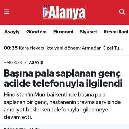
Asayiş
Antalya Nöbetçi Eczaneler
Asayiş
Gündem
Ekonomi
Siyaset
Resmi İlanl
Gündem
Antalya Hava Durumu
00:35
Kara Havacılıkta yeni dönem: Armağan Özel Tuğgeneralliğe terfi etti
Ekonomi
Antalya Namaz Vakitleri
HABERLER
ASAYIŞ
Siyaset
Antalya Trafik Yoğunluk Haritası
Başına pala saplanan genç
Resmi İlanlar
Süper Lig Puan Durumu ve Fikstür
acilde telefonuyla ilgilendi
Hindistan'ın Mumbai kentinde başına pala
Alanyaspor
Tüm Manşetler
saplanan bir genç, hastanenin travma servisinde
ameliyat beklerken telefonuyla ilgilenmeye
Turizm
Son Dakika Haberleri
devam etti.
E-Gazete
Haber Arşivi