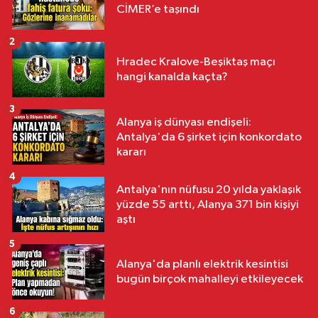
CİMER’e taşındı
2
Hradec Kralove-Beşiktaş maçı
hangi kanalda kaçta?
3
Alanya iş dünyası endişeli:
Antalya'da 6 şirket için konkordato
kararı
4
Antalya'nın nüfusu 20 yılda yaklaşık
yüzde 55 arttı, Alanya 371 bin kişiyi
aştı
5
Alanya'da planlı elektrik kesintisi
bugün birçok mahalleyi etkileyecek
6