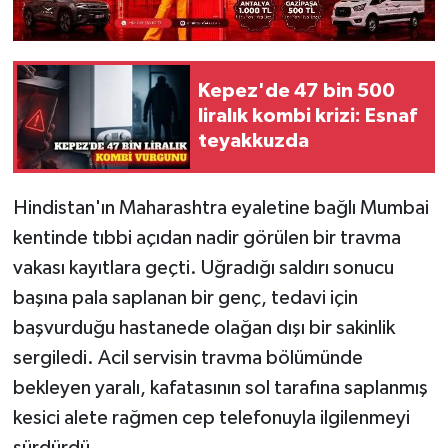
Kepez'de 47 bin 500
liralık kombi krizi: Esnaf
teyakkuzda
Hindistan'ın Maharashtra eyaletine bağlı Mumbai
kentinde tıbbi açıdan nadir görülen bir travma
vakası kayıtlara geçti. Uğradığı saldırı sonucu
başına pala saplanan bir genç, tedavi için
başvurduğu hastanede olağan dışı bir sakinlik
sergiledi. Acil servisin travma bölümünde
bekleyen yaralı, kafatasının sol tarafına saplanmış
kesici alete rağmen cep telefonuyla ilgilenmeyi
sürdürdü.