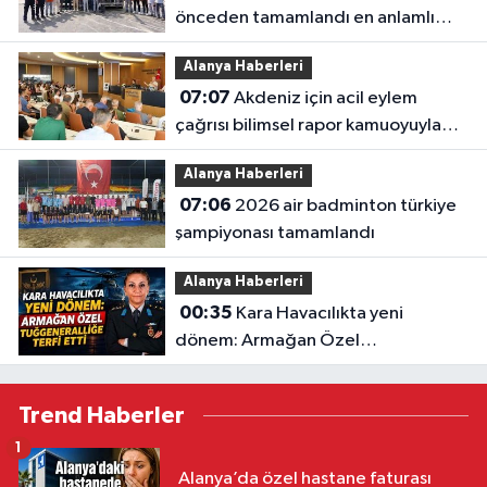
önceden tamamlandı en anlamlı
teşekkür iş makinesinin üzerine
Alanya Haberleri
bırakıldı
07:07
Akdeniz için acil eylem
çağrısı bilimsel rapor kamuoyuyla
paylaşıldı: "akdeniz'i korumak
Alanya Haberleri
zorundayız"
07:06
2026 air badminton türkiye
şampiyonası tamamlandı
Alanya Haberleri
00:35
Kara Havacılıkta yeni
dönem: Armağan Özel
Tuğgeneralliğe terfi etti
Trend Haberler
1
Alanya’da özel hastane faturası