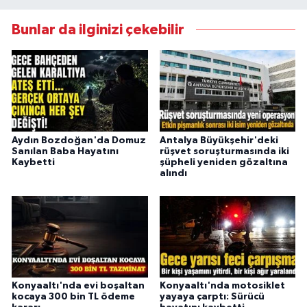
Bunlar da ilginizi çekebilir
Aydın Bozdoğan'da Domuz
Antalya Büyükşehir'deki
Sanılan Baba Hayatını
rüşvet soruşturmasında iki
Kaybetti
şüpheli yeniden gözaltına
alındı
Konyaaltı'nda evi boşaltan
Konyaaltı'nda motosiklet
kocaya 300 bin TL ödeme
yayaya çarptı: Sürücü