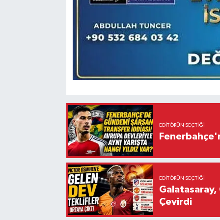
EDITÖRÜN SEÇTIĞI
Fenerbahçe'n
EDITÖRÜN SEÇTIĞI
Galatasaray, 
Çevirdi