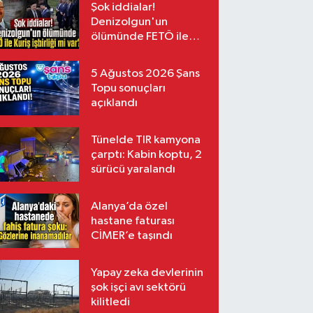
Şok iddialar!
Denizolgun'un
ölümünde FETÖ ile
Kuriş işbirliği mi var?
5 Ağustos 2026 Şans
Topu sonuçları
açıklandı
Tünelde TIR kamyona
çarptı: Kabin koptu, 2
sürücü yaralandı
Alanya’da özel
hastane faturası
CİMER’e taşındı
Yapay zeka devlerinin
şok işçi avı sektörü
kilitledi