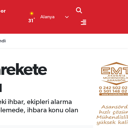
por
Alanya
°
31
ndi
arekete
ı
 ihbar, ekipleri alarma
celemede, ihbara konu olan