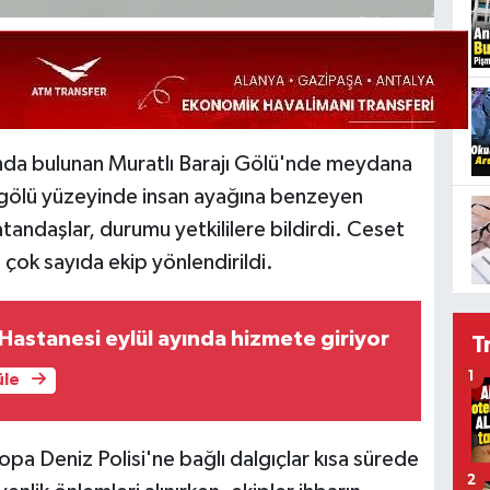
arında bulunan Muratlı Barajı Gölü'nde meydana
aj gölü yüzeyinde insan ayağına benzeyen
andaşlar, durumu yetkililere bildirdi. Ceset
 çok sayıda ekip yönlendirildi.
Hastanesi eylül ayında hizmete giriyor
T
1
üle
opa Deniz Polisi'ne bağlı dalgıçlar kısa sürede
2