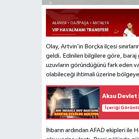
Olay, Artvin'in Borçka ilçesi sınırl
geldi. Edinilen bilgilere göre, bar
uzuvların göründüğünü fark eden vat
olabileceği ihtimali üzerine bölgeye
Aksu Devlet 
İçeriği Görünt
İhbarın ardından AFAD ekipleri ile H