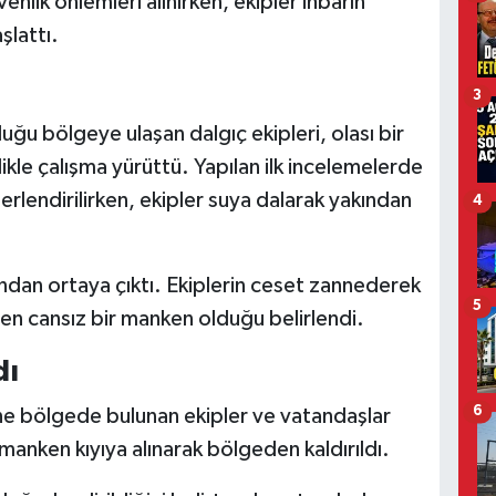
enlik önlemleri alınırken, ekipler ihbarın
şlattı.
3
ğu bölgeye ulaşan dalgıç ekipleri, olası bir
likle çalışma yürüttü. Yapılan ilk incelemelerde
rlendirilirken, ekipler suya dalarak yakından
4
ndan ortaya çıktı. Ekiplerin ceset zannederek
5
nen cansız bir manken olduğu belirlendi.
dı
6
ne bölgede bulunan ekipler ve vatandaşlar
 manken kıyıya alınarak bölgeden kaldırıldı.