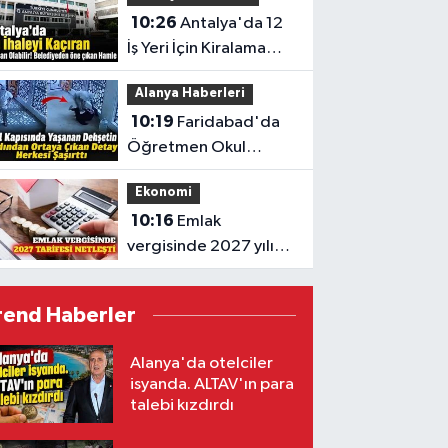
10:26
Antalya'da 12
İş Yeri İçin Kiralama
İhalesi Açıldı
Alanya Haberleri
10:19
Faridabad'da
Öğretmen Okul
Kapısında Bıçaklı
Ekonomi
Saldırıda Öldürüldü
10:16
Emlak
vergisinde 2027 yılı
metrekare
hesaplaması yenilendi
rend Haberler
Alanya'da otelciler
isyanda. ALTAV'ın para
talebi kızdırdı