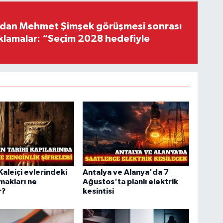
'dan Mehmet Şimşek görüşmesi sonrası
ıklamalar: “Seçim 2028 hedefiyle
Kaleiçi evlerindeki
Antalya ve Alanya'da 7
makları ne
Ağustos'ta planlı elektrik
r?
kesintisi