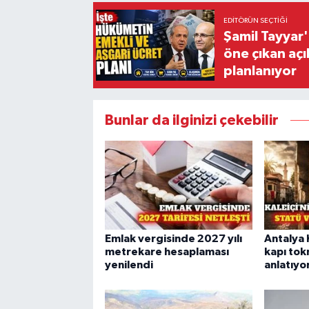
EDITÖRÜN SEÇTIĞI
Şamil Tayyar
öne çıkan aç
planlanıyor
Bunlar da ilginizi çekebilir
Emlak vergisinde 2027 yılı
Antalya 
metrekare hesaplaması
kapı tok
yenilendi
anlatıyo