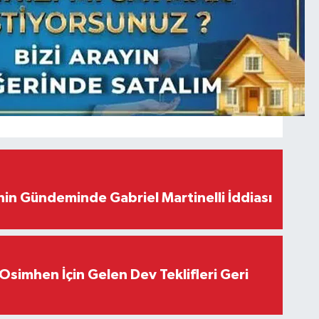
in Gündeminde Gabriel Martinelli İddiası
Osimhen İçin Gelen Dev Teklifleri Geri