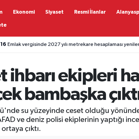
m
Ekonomi
Siyaset
Resmi İlanlar
Alanyas
ete
:16
Emlak vergisinde 2027 yılı metrekare hesaplaması yenile
t ihbarı ekipleri h
çek bambaşka çıkt
ü'nde su yüzeyinde ceset olduğu yönündeki
AFAD ve deniz polisi ekiplerinin yaptığı in
ortaya çıktı.