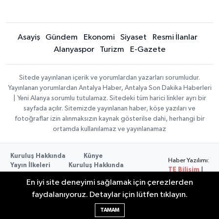
Asayiş
Gündem
Ekonomi
Siyaset
Resmi İlanlar
Alanyaspor
Turizm
E-Gazete
Sitede yayınlanan içerik ve yorumlardan yazarları sorumludur.
Yayınlanan yorumlardan Antalya Haber, Antalya Son Dakika Haberleri
| Yeni Alanya sorumlu tutulamaz. Sitedeki tüm harici linkler ayrı bir
sayfada açılır. Sitemizde yayınlanan haber, köşe yazıları ve
fotoğraflar izin alınmaksızın kaynak gösterilse dahi, herhangi bir
ortamda kullanılamaz ve yayınlanamaz
Kuruluş Hakkında
Künye
Haber Yazılımı:
Yayın İlkeleri
Kuruluş Hakkında
TE Bilişim
|
Düzeltme Politikası
Veri Politikası
Copyright ©
En iyi site deneyimi sağlamak için çerezlerden
Kullanım Şartları
2026
faydalanıyoruz. Detaylar için lütfen tıklayın.
TAMAM