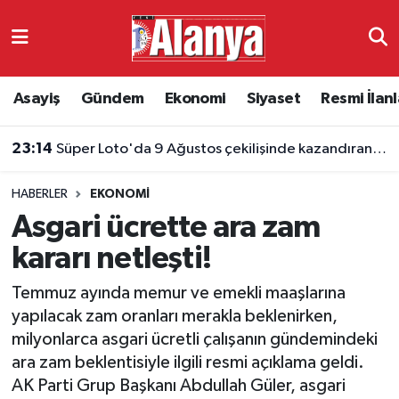
Asayiş
Antalya Nöbetçi Eczaneler
Asayiş
Gündem
Ekonomi
Siyaset
Resmi İlanl
Gündem
Antalya Hava Durumu
23:14
Süper Loto'da 9 Ağustos çekilişinde kazandıran numaralar belli oldu
Ekonomi
Antalya Namaz Vakitleri
HABERLER
EKONOMI
Siyaset
Antalya Trafik Yoğunluk Haritası
Asgari ücrette ara zam
Resmi İlanlar
Süper Lig Puan Durumu ve Fikstür
kararı netleşti!
Temmuz ayında memur ve emekli maaşlarına
Alanyaspor
Tüm Manşetler
yapılacak zam oranları merakla beklenirken,
milyonlarca asgari ücretli çalışanın gündemindeki
Turizm
Son Dakika Haberleri
ara zam beklentisiyle ilgili resmi açıklama geldi.
AK Parti Grup Başkanı Abdullah Güler, asgari
E-Gazete
Haber Arşivi