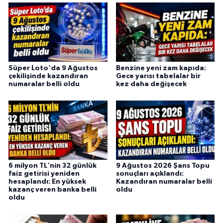
Süper Loto'da 9 Ağustos
Benzine yeni zam kapıda:
çekilişinde kazandıran
Gece yarısı tabelalar bir
numaralar belli oldu
kez daha değişecek
6 milyon TL'nin 32 günlük
9 Ağustos 2026 Şans Topu
faiz getirisi yeniden
sonuçları açıklandı:
hesaplandı: En yüksek
Kazandıran numaralar belli
kazanç veren banka belli
oldu
oldu