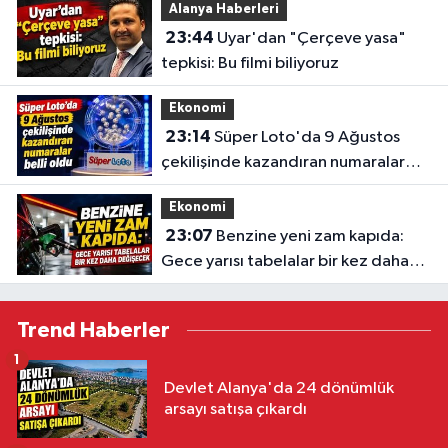
Alanya Haberleri
23:44
Uyar'dan "Çerçeve yasa"
tepkisi: Bu filmi biliyoruz
Ekonomi
23:14
Süper Loto'da 9 Ağustos
çekilişinde kazandıran numaralar
belli oldu
Ekonomi
23:07
Benzine yeni zam kapıda:
Gece yarısı tabelalar bir kez daha
değişecek
Trend Haberler
1
Devlet Alanya'da 24 dönümlük
arsayı satışa çıkardı