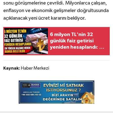
sonu görüşmelerine çevrildi. Milyonlarca çalışan,
enflasyon ve ekonomik gelişmeler doğrultusunda
açıklanacak yeni ücret kararını bekliyor.
6 milyon TL'nin 32
günlük faiz getirisi
yeniden hesaplandı: En
yüksek kazanç veren
banka belli oldu
Kaynak:
Haber Merkezi