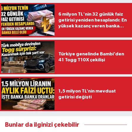
6 milyon TL'nin 32 günlük faiz
getirisi yeniden hesaplandı: En
yüksek kazanç veren banka
belli oldu
Türkiye genelinde Bambi’den
41 Togg T10X çekilişi
1,5 milyon TL’nin mevduat
getirisi değişti
Bunlar da ilginizi çekebilir