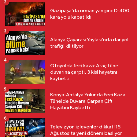
2
Gazipaşa’da orman yangını: D-400
kara yolu kapatıldı
3
Alanya Çayarası Yaylası’nda dar yol
trafiği kilitliyor
4
Otoyolda feci kaza: Araç tünel
duvarına çarptı, 3 kişi hayatını
kaybetti
5
Konya-Antalya Yolunda Feci Kaza:
Tünelde Duvara Çarpan Çift
Hayatını Kaybetti
6
Televizyon izleyenler dikkat! 15
Ağustos’ta yeni dönem başlıyor