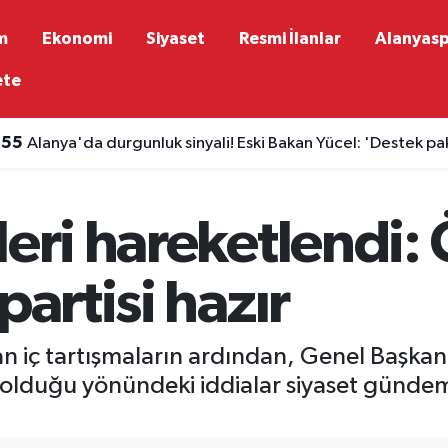
m
Ekonomi
Siyaset
Resmi İlanlar
Alanyas
ete
:55
Alanya'da durgunluk sinyali! Eski Bakan Yücel: 'Destek p
:22
Avrupa'nın en ucuz tatil rotaları açıklandı: Antalya ikinci
leri hareketlendi:
partisi hazır
iç tartışmaların ardından, Genel Başkan 
da olduğu yönündeki iddialar siyaset günd