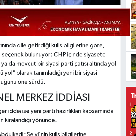
ında dile getirdiği kulis bilgilerine göre,
lı seçenek bulunuyor: CHP içinde siyasete
a da mevcut bir siyasi parti çatısı altında yol
 yol" olarak tanımladığı yeni bir siyasi
duğunu öne sürdü.
T
NEL MERKEZ İDDİASI
1
er iddia ise yeni parti hazırlıkları kapsamında
n kiralandığı yönünde.
dulkadir Selvi'nin kulis bilgilerine
2