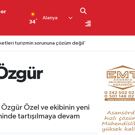
por
Alanya
°
34
aketleri turizmin sorununa çözüm değil'
 Özgür
Özgür Özel ve ekibinin yeni
eminde tartışılmaya devam