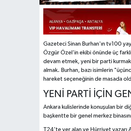
Gazeteci Sinan Burhan'ın tv100 yayın
Özgür Özel'in ekibi önünde üç fark
devam etmek, yeni bir parti kurmak y
almak. Burhan, bazı isimlerin "üçüncü
hareket seçeneğinin de masada ol
YENİ PARTİ İÇİN GE
Ankara kulislerinde konuşulan bir diğ
başkentte bir genel merkez binasını
T24'te yer alan ve Hürriyet yazarı Ab