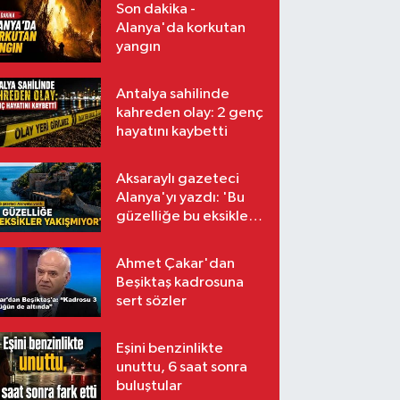
Son dakika -
Alanya'da korkutan
yangın
Antalya sahilinde
kahreden olay: 2 genç
hayatını kaybetti
Aksaraylı gazeteci
Alanya'yı yazdı: 'Bu
güzelliğe bu eksikler
yakışmıyor'
Ahmet Çakar'dan
Beşiktaş kadrosuna
sert sözler
Eşini benzinlikte
unuttu, 6 saat sonra
buluştular