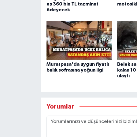
eş 360 bin TL tazminat
motosikl
ödeyecek
Muratpaşa'da uygun fiyatlı
Belek sa
balık sofrasına yoğun ilgi
kalan 10
ulaştı
Yorumlar