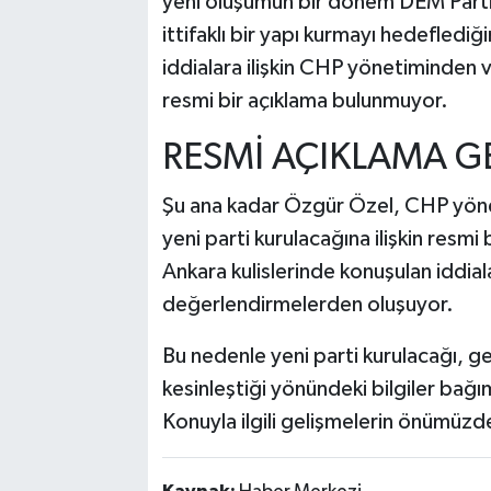
yeni oluşumun bir dönem DEM Parti'
ittifaklı bir yapı kurmayı hedefledi
iddialara ilişkin CHP yönetiminde
resmi bir açıklama bulunmuyor.
RESMİ AÇIKLAMA G
Şu ana kadar Özgür Özel, CHP yönet
yeni parti kurulacağına ilişkin resmi
Ankara kulislerinde konuşulan iddial
değerlendirmelerden oluşuyor.
Bu nedenle yeni parti kurulacağı, ge
kesinleştiği yönündeki bilgiler bağ
Konuyla ilgili gelişmelerin önümüzd