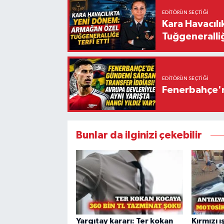
EDITÖRÜN SEÇTIĞI
Kara Havacıl
Tuğgeneralliğ
EDITÖRÜN SEÇTIĞI
Fenerbahçe'n
Bunlar da ilginizi çekebilir
Yargıtay kararı: Ter kokan
Kırmızı ı