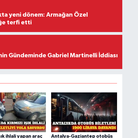
ıkta yeni dönem: Armağan Özel
e terfi etti
in Gündeminde Gabriel Martinelli İddiası
şık ihlali yapan araç
Antalya-Gaziantep otobüs