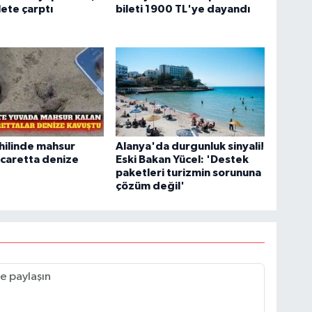
ete çarptı
bileti 1900 TL'ye dayandı
hilinde mahsur
Alanya'da durgunluk sinyali!
 caretta denize
Eski Bakan Yücel: 'Destek
paketleri turizmin sorununa
çözüm değil'