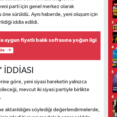
ni parti için genel merkez olarak
ğu öne sürüldü. Aynı haberde, yeni oluşum için
ildiği iddia edildi.
3
 uygun fiyatlı balık sofrasına yoğun ilgi
4
üle
 İDDİASI
5
erine göre, yeni siyasi hareketin yalnızca
bileceği, mevcut iki siyasi partiyle birlikte
.
6
e aktarıldığını söylediği değerlendirmelerde,