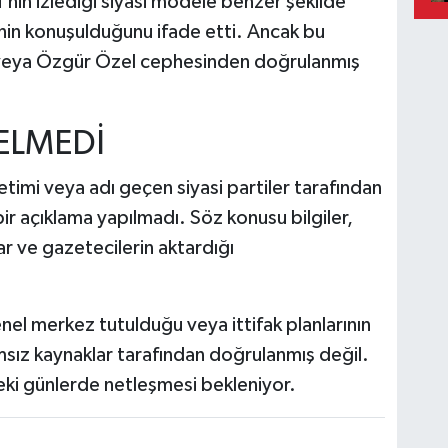
nin izlediği siyasi modele benzer şekilde
ğinin konuşulduğunu ifade etti. Ancak bu
n veya Özgür Özel cephesinden doğrulanmış
ELMEDİ
imi veya adı geçen siyasi partiler tarafından
 bir açıklama yapılmadı. Söz konusu bilgiler,
ar ve gazetecilerin aktardığı
nel merkez tutulduğu veya ittifak planlarının
ımsız kaynaklar tarafından doğrulanmış değil.
eki günlerde netleşmesi bekleniyor.