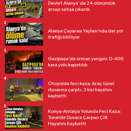
Devlet Alanya'da 24 dönümlük
arsayı satışa çıkardı
2
Alanya Çayarası Yaylası’nda dar yol
trafiği kilitliyor
3
Gazipaşa’da orman yangını: D-400
kara yolu kapatıldı
4
Otoyolda feci kaza: Araç tünel
duvarına çarptı, 3 kişi hayatını
kaybetti
5
Konya-Antalya Yolunda Feci Kaza:
Tünelde Duvara Çarpan Çift
Hayatını Kaybetti