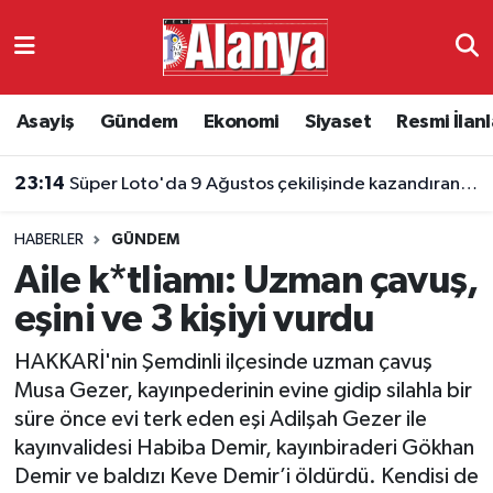
Asayiş
Antalya Nöbetçi Eczaneler
Asayiş
Gündem
Ekonomi
Siyaset
Resmi İlanl
Gündem
Antalya Hava Durumu
23:14
Süper Loto'da 9 Ağustos çekilişinde kazandıran numaralar belli oldu
Ekonomi
Antalya Namaz Vakitleri
HABERLER
GÜNDEM
Siyaset
Antalya Trafik Yoğunluk Haritası
Aile k*tliamı: Uzman çavuş,
Resmi İlanlar
Süper Lig Puan Durumu ve Fikstür
eşini ve 3 kişiyi vurdu
HAKKARİ'nin Şemdinli ilçesinde uzman çavuş
Alanyaspor
Tüm Manşetler
Musa Gezer, kayınpederinin evine gidip silahla bir
süre önce evi terk eden eşi Adilşah Gezer ile
Turizm
Son Dakika Haberleri
kayınvalidesi Habiba Demir, kayınbiraderi Gökhan
Demir ve baldızı Keve Demir’i öldürdü. Kendisi de
E-Gazete
Haber Arşivi