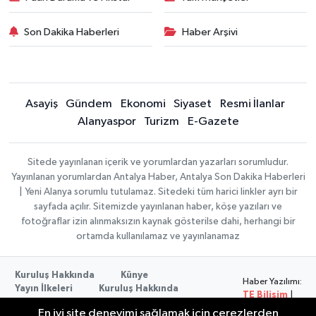
Son Dakika Haberleri
Haber Arşivi
Asayiş
Gündem
Ekonomi
Siyaset
Resmi İlanlar
Alanyaspor
Turizm
E-Gazete
Sitede yayınlanan içerik ve yorumlardan yazarları sorumludur.
Yayınlanan yorumlardan Antalya Haber, Antalya Son Dakika Haberleri
| Yeni Alanya sorumlu tutulamaz. Sitedeki tüm harici linkler ayrı bir
sayfada açılır. Sitemizde yayınlanan haber, köşe yazıları ve
fotoğraflar izin alınmaksızın kaynak gösterilse dahi, herhangi bir
ortamda kullanılamaz ve yayınlanamaz
Kuruluş Hakkında
Künye
Haber Yazılımı:
Yayın İlkeleri
Kuruluş Hakkında
TE Bilişim
|
Düzeltme Politikası
Veri Politikası
Copyright ©
En iyi site deneyimi sağlamak için çerezlerden
Kullanım Şartları