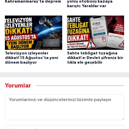
Kahramanmaraş’ta deprem
yolcu otobüsü kazaya
karıştı: Yaralılar var
Televizyon izleyenler
Sahte tebligat tuzağına
dikkat! 15 Ağustos’ta yeni
dikkat! e-Devlet şifreniz bir
dönem başlıyor
tıkla ele geçebilir
Yorumlar