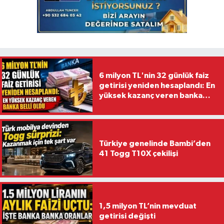
6 milyon TL'nin 32 günlük faiz
getirisi yeniden hesaplandı: En
yüksek kazanç veren banka
belli oldu
Türkiye genelinde Bambi’den
41 Togg T10X çekilişi
1,5 milyon TL’nin mevduat
getirisi değişti