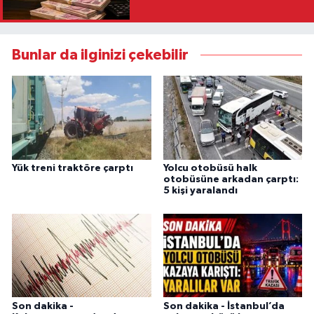
Bunlar da ilginizi çekebilir
Yük treni traktöre çarptı
Yolcu otobüsü halk
otobüsüne arkadan çarptı:
5 kişi yaralandı
Son dakika -
Son dakika - İstanbul’da