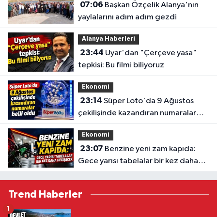
07:06
Başkan Özçelik Alanya'nın
yaylalarını adım adım gezdi
Alanya Haberleri
23:44
Uyar'dan "Çerçeve yasa"
tepkisi: Bu filmi biliyoruz
Ekonomi
23:14
Süper Loto'da 9 Ağustos
çekilişinde kazandıran numaralar
belli oldu
Ekonomi
23:07
Benzine yeni zam kapıda:
Gece yarısı tabelalar bir kez daha
değişecek
Trend Haberler
1