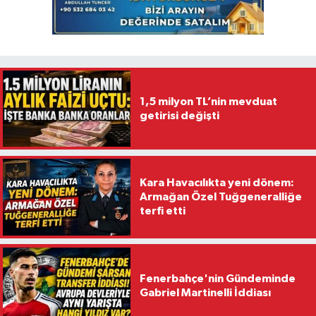
1,5 milyon TL’nin mevduat
getirisi değişti
Kara Havacılıkta yeni dönem:
Armağan Özel Tuğgeneralliğe
terfi etti
Fenerbahçe'nin Gündeminde
Gabriel Martinelli İddiası