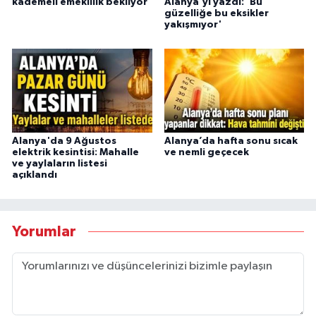
kademeli emeklilik bekliyor
Alanya'yı yazdı: 'Bu
güzelliğe bu eksikler
yakışmıyor'
Alanya'da 9 Ağustos
Alanya’da hafta sonu sıcak
elektrik kesintisi: Mahalle
ve nemli geçecek
ve yaylaların listesi
açıklandı
Yorumlar