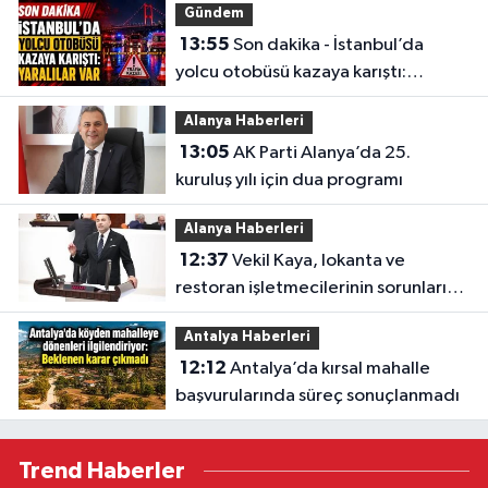
Gündem
13:55
Son dakika - İstanbul’da
yolcu otobüsü kazaya karıştı:
Yaralılar var
Alanya Haberleri
13:05
AK Parti Alanya’da 25.
kuruluş yılı için dua programı
Alanya Haberleri
12:37
Vekil Kaya, lokanta ve
restoran işletmecilerinin sorunlarını
TBMM’ye taşıdı
Antalya Haberleri
12:12
Antalya’da kırsal mahalle
başvurularında süreç sonuçlanmadı
Trend Haberler