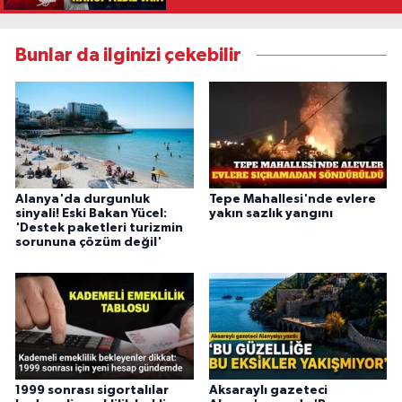
Bunlar da ilginizi çekebilir
Alanya'da durgunluk
Tepe Mahallesi'nde evlere
sinyali! Eski Bakan Yücel:
yakın sazlık yangını
'Destek paketleri turizmin
sorununa çözüm değil'
1999 sonrası sigortalılar
Aksaraylı gazeteci