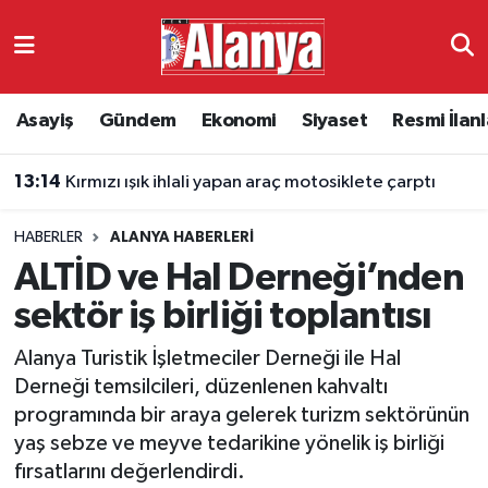
Asayiş
Antalya Nöbetçi Eczaneler
Asayiş
Gündem
Ekonomi
Siyaset
Resmi İlanl
Gündem
Antalya Hava Durumu
13:14
Kırmızı ışık ihlali yapan araç motosiklete çarptı
Ekonomi
Antalya Namaz Vakitleri
HABERLER
ALANYA HABERLERI
Siyaset
Antalya Trafik Yoğunluk Haritası
ALTİD ve Hal Derneği’nden
Resmi İlanlar
Süper Lig Puan Durumu ve Fikstür
sektör iş birliği toplantısı
Alanya Turistik İşletmeciler Derneği ile Hal
Alanyaspor
Tüm Manşetler
Derneği temsilcileri, düzenlenen kahvaltı
programında bir araya gelerek turizm sektörünün
Turizm
Son Dakika Haberleri
yaş sebze ve meyve tedarikine yönelik iş birliği
fırsatlarını değerlendirdi.
E-Gazete
Haber Arşivi