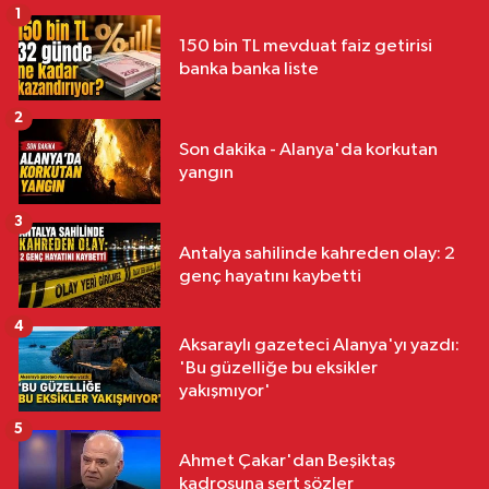
1
150 bin TL mevduat faiz getirisi
banka banka liste
2
Son dakika - Alanya'da korkutan
yangın
3
Antalya sahilinde kahreden olay: 2
genç hayatını kaybetti
4
Aksaraylı gazeteci Alanya'yı yazdı:
'Bu güzelliğe bu eksikler
yakışmıyor'
5
Ahmet Çakar'dan Beşiktaş
kadrosuna sert sözler