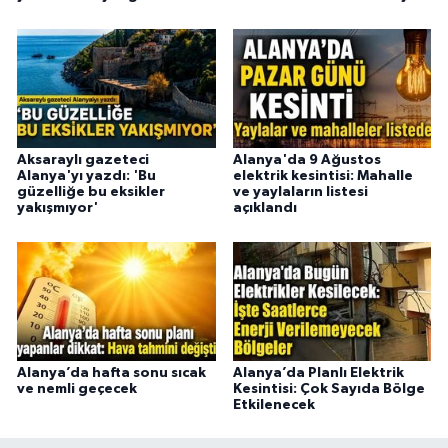
Aksaraylı gazeteci
Alanya'da 9 Ağustos
Alanya'yı yazdı: 'Bu
elektrik kesintisi: Mahalle
güzelliğe bu eksikler
ve yaylaların listesi
yakışmıyor'
açıklandı
Alanya’da hafta sonu sıcak
Alanya’da Planlı Elektrik
ve nemli geçecek
Kesintisi: Çok Sayıda Bölge
Etkilenecek