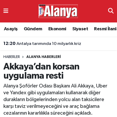
Asayiş
Antalya Nöbetçi Eczaneler
Asayiş
Gündem
Ekonomi
Siyaset
Resmi İlanl
Gündem
Antalya Hava Durumu
12:20
Antalya tarımında 10 milyarlık kriz
Ekonomi
Antalya Namaz Vakitleri
HABERLER
ALANYA HABERLERI
Siyaset
Antalya Trafik Yoğunluk Haritası
Akkaya’dan korsan
Resmi İlanlar
Süper Lig Puan Durumu ve Fikstür
uygulama resti
Alanya Şoförler Odası Başkanı Ali Akkaya, Uber
Alanyaspor
Tüm Manşetler
ve Yandex gibi uygulamaları kullanarak diğer
durakların bölgelerinden yolcu alan taksicilere
Turizm
Son Dakika Haberleri
karşı taviz verilmeyeceğini ve araç bağlama
cezalarının kararlılıkla süreceğini açıkladı.
E-Gazete
Haber Arşivi