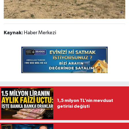
Kaynak:
Haber Merkezi
1,5 milyon TL’nin mevduat
getirisi değişti