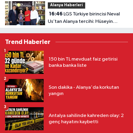
Alanya Haberleri
16:46
LGS Türkiye birincisi Neval
Us’tan Alanya tercihi: Hüseyin
Girenes’ten ödül
Trend Haberler
1
150 bin TL mevduat faiz getirisi
banka banka liste
2
Son dakika - Alanya'da korkutan
yangın
3
Antalya sahilinde kahreden olay: 2
genç hayatını kaybetti