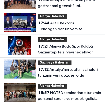
Alanya’da Michelin yıldızlı
gastronomi gecesi: Rubi
Platinum’dan lezzet şöleni
Alanya Haberleri
17:44
ALKÜ Rektörü
Türkdoğan’dan üniversite
adaylarına altın tavsiyeler
Alanya Haberleri
17:21
Alanya Budo Spor Kulübü
Gaziantep’te zirveyi hedefliyor
Gazipaşa Haberleri
17:12
Antalya’nın su altı hazineleri
turizmin yeni gözdesi oldu
Alanya Haberleri
16:57
HOTED seminerinde turizmin
personel sorunu ve mesleki gelişim
masaya yatırıldı