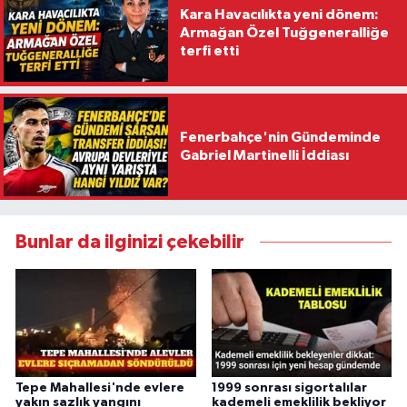
Kara Havacılıkta yeni dönem:
Armağan Özel Tuğgeneralliğe
terfi etti
Fenerbahçe'nin Gündeminde
Gabriel Martinelli İddiası
Bunlar da ilginizi çekebilir
Tepe Mahallesi'nde evlere
1999 sonrası sigortalılar
yakın sazlık yangını
kademeli emeklilik bekliyor