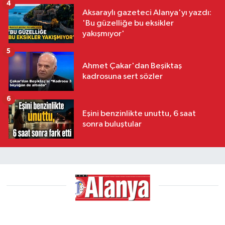
4
Aksaraylı gazeteci Alanya'yı yazdı:
'Bu güzelliğe bu eksikler
yakışmıyor'
5
Ahmet Çakar'dan Beşiktaş
kadrosuna sert sözler
6
Eşini benzinlikte unuttu, 6 saat
sonra buluştular