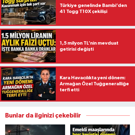
Türkiye genelinde Bambi’den
41 Togg T10X çekilişi
1,5 milyon TL’nin mevduat
getirisi değişti
Kara Havacılıkta yeni dönem:
Armağan Özel Tuğgeneralliğe
terfi etti
Bunlar da ilginizi çekebilir