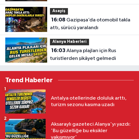
yükseldi
Asayiş
16:08
Gazipaşa’da otomobil takla
attı, sürücü yaralandı
Alanya Haberleri
16:03
Alanya plajları için Rus
turistlerden şikâyet gelmedi
Trend Haberler
1
Antalya otellerinde doluluk arttı,
turizm sezonu kasıma uzadı
2
Aksaraylı gazeteci Alanya'yı yazdı:
'Bu güzelliğe bu eksikler
yakışmıyor'