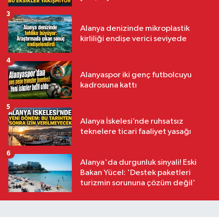
3
Alanya denizinde mikroplastik
kirliliği endişe verici seviyede
4
Alanyaspor iki genç futbolcuyu
kadrosuna kattı
5
Alanya İskelesi’nde ruhsatsız
teknelere ticari faaliyet yasağı
6
Alanya'da durgunluk sinyali! Eski
Bakan Yücel: 'Destek paketleri
turizmin sorununa çözüm değil'