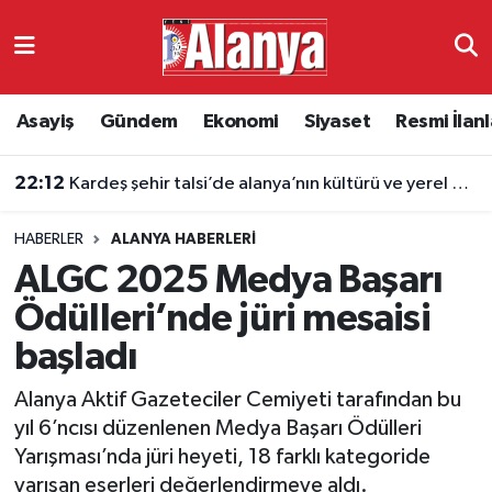
Asayiş
Antalya Nöbetçi Eczaneler
Asayiş
Gündem
Ekonomi
Siyaset
Resmi İlanl
Gündem
Antalya Hava Durumu
22:12
Kardeş şehir talsi’de alanya’nın kültürü ve yerel değerleri tanıtıldı
Ekonomi
Antalya Namaz Vakitleri
HABERLER
ALANYA HABERLERI
Siyaset
Antalya Trafik Yoğunluk Haritası
ALGC 2025 Medya Başarı
Resmi İlanlar
Süper Lig Puan Durumu ve Fikstür
Ödülleri’nde jüri mesaisi
başladı
Alanyaspor
Tüm Manşetler
Alanya Aktif Gazeteciler Cemiyeti tarafından bu
Turizm
Son Dakika Haberleri
yıl 6’ncısı düzenlenen Medya Başarı Ödülleri
Yarışması’nda jüri heyeti, 18 farklı kategoride
E-Gazete
Haber Arşivi
yarışan eserleri değerlendirmeye aldı.