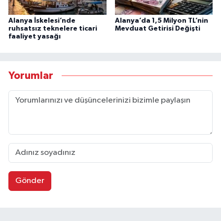
Alanya İskelesi’nde
Alanya’da 1,5 Milyon TL’nin
ruhsatsız teknelere ticari
Mevduat Getirisi Değişti
faaliyet yasağı
Yorumlar
Gönder