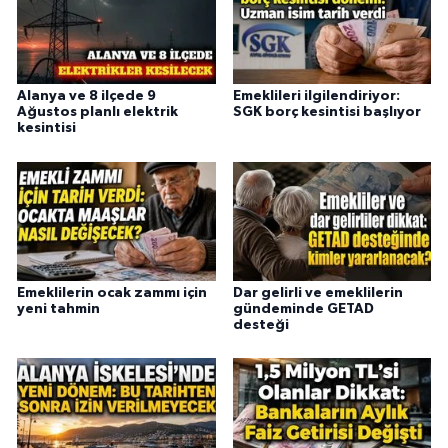
Alanya ve 8 ilçede 9
Emeklileri ilgilendiriyor:
Ağustos planlı elektrik
SGK borç kesintisi başlıyor
kesintisi
Emeklilerin ocak zammı için
Dar gelirli ve emeklilerin
yeni tahmin
gündeminde GETAD
desteği