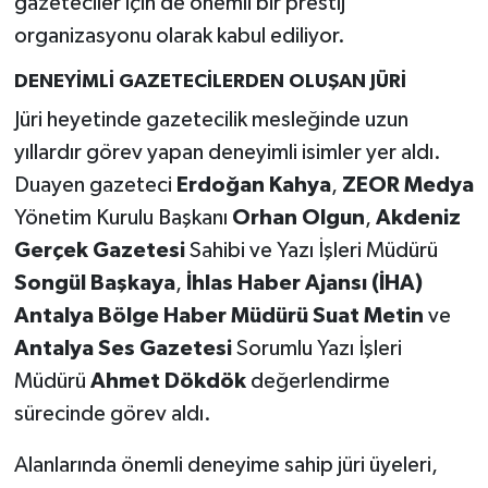
gazeteciler için de önemli bir prestij
organizasyonu olarak kabul ediliyor.
DENEYİMLİ GAZETECİLERDEN OLUŞAN JÜRİ
Jüri heyetinde gazetecilik mesleğinde uzun
yıllardır görev yapan deneyimli isimler yer aldı.
Duayen gazeteci
Erdoğan Kahya
,
ZEOR Medya
Yönetim Kurulu Başkanı
Orhan Olgun
,
Akdeniz
Gerçek Gazetesi
Sahibi ve Yazı İşleri Müdürü
Songül Başkaya
,
İhlas Haber Ajansı (İHA)
Antalya Bölge Haber Müdürü Suat Metin
ve
Antalya Ses Gazetesi
Sorumlu Yazı İşleri
Müdürü
Ahmet Dökdök
değerlendirme
sürecinde görev aldı.
Alanlarında önemli deneyime sahip jüri üyeleri,