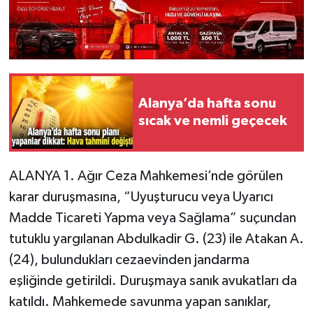
Alanya’da hafta sonu
sıcak ve nemli geçecek
ALANYA 1. Ağır Ceza Mahkemesi’nde görülen
karar duruşmasına, “Uyuşturucu veya Uyarıcı
Madde Ticareti Yapma veya Sağlama” suçundan
tutuklu yargılanan Abdulkadir G. (23) ile Atakan A.
(24), bulundukları cezaevinden jandarma
eşliğinde getirildi. Duruşmaya sanık avukatları da
katıldı. Mahkemede savunma yapan sanıklar,