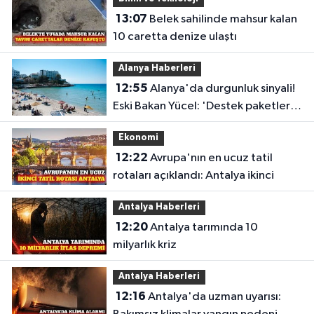
13:07
Belek sahilinde mahsur kalan
10 caretta denize ulaştı
Alanya Haberleri
12:55
Alanya'da durgunluk sinyali!
Eski Bakan Yücel: 'Destek paketleri
turizmin sorununa çözüm değil'
Ekonomi
12:22
Avrupa'nın en ucuz tatil
rotaları açıklandı: Antalya ikinci
Antalya Haberleri
12:20
Antalya tarımında 10
milyarlık kriz
Antalya Haberleri
12:16
Antalya'da uzman uyarısı: