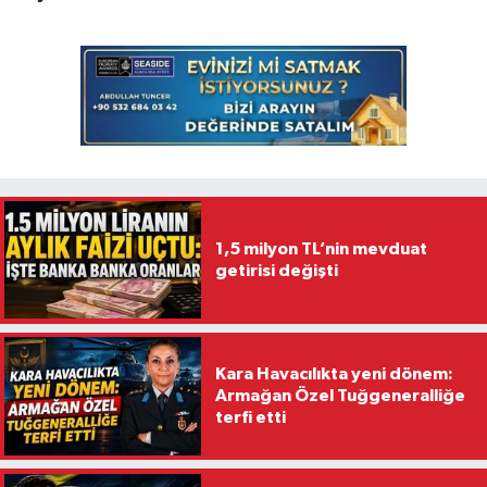
1,5 milyon TL’nin mevduat
getirisi değişti
Kara Havacılıkta yeni dönem:
Armağan Özel Tuğgeneralliğe
terfi etti