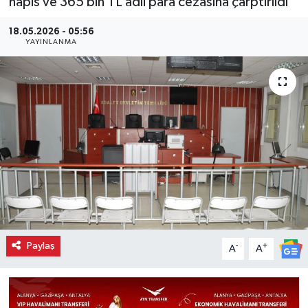
hapis ve 365 bin TL adli para cezasına çarptırıldı
18.05.2026 - 05:56
YAYINLANMA
Paylaş
-
+
A
A