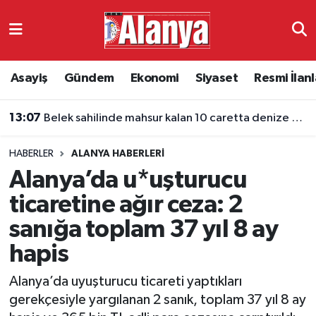
Asayiş
Antalya Nöbetçi Eczaneler
Asayiş
Gündem
Ekonomi
Siyaset
Resmi İlanl
Gündem
Antalya Hava Durumu
13:07
Belek sahilinde mahsur kalan 10 caretta denize ulaştı
Ekonomi
Antalya Namaz Vakitleri
HABERLER
ALANYA HABERLERI
Siyaset
Antalya Trafik Yoğunluk Haritası
Alanya’da u*uşturucu
Resmi İlanlar
Süper Lig Puan Durumu ve Fikstür
ticaretine ağır ceza: 2
sanığa toplam 37 yıl 8 ay
Alanyaspor
Tüm Manşetler
hapis
Turizm
Son Dakika Haberleri
Alanya’da uyuşturucu ticareti yaptıkları
gerekçesiyle yargılanan 2 sanık, toplam 37 yıl 8 ay
E-Gazete
Haber Arşivi