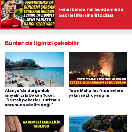
Fenerbahçe'nin Gündeminde
Gabriel Martinelli İddiası
Bunlar da ilginizi çekebilir
Alanya'da durgunluk
Tepe Mahallesi'nde evlere
sinyali! Eski Bakan Yücel:
yakın sazlık yangını
'Destek paketleri turizmin
sorununa çözüm değil'