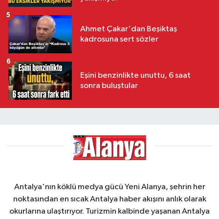
5
Ahmet Çakar'dan Beşiktaş
kadrosuna sert sözler
6
Eşini benzinlikte unuttu, 6 saat
sonra buluştular
Antalya'nın köklü medya gücü Yeni Alanya, şehrin her
noktasından en sıcak Antalya haber akışını anlık olarak
okurlarına ulaştırıyor. Turizmin kalbinde yaşanan Antalya