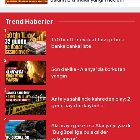
Bakımsız klimalar yangın nedeni
Trend Haberler
1
150 bin TL mevduat faiz getirisi
banka banka liste
2
Son dakika - Alanya'da korkutan
yangın
3
Antalya sahilinde kahreden olay: 2
genç hayatını kaybetti
4
Aksaraylı gazeteci Alanya'yı yazdı:
'Bu güzelliğe bu eksikler
yakışmıyor'