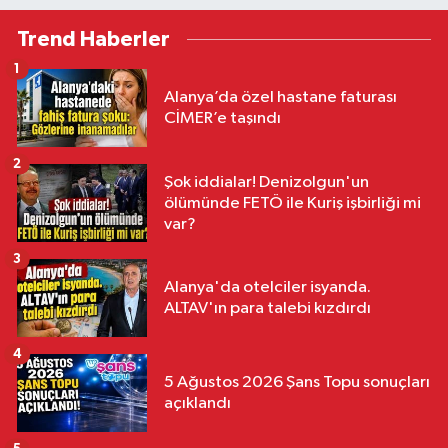
Trend Haberler
1
Alanya’da özel hastane faturası
CİMER’e taşındı
2
Şok iddialar! Denizolgun'un
ölümünde FETÖ ile Kuriş işbirliği mi
var?
3
Alanya'da otelciler isyanda.
ALTAV'ın para talebi kızdırdı
4
5 Ağustos 2026 Şans Topu sonuçları
açıklandı