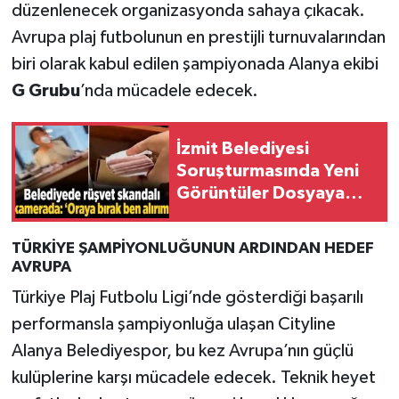
düzenlenecek organizasyonda sahaya çıkacak.
Avrupa plaj futbolunun en prestijli turnuvalarından
biri olarak kabul edilen şampiyonada Alanya ekibi
G Grubu
’nda mücadele edecek.
İzmit Belediyesi
Soruşturmasında Yeni
Görüntüler Dosyaya
Girdi
TÜRKİYE ŞAMPİYONLUĞUNUN ARDINDAN HEDEF
AVRUPA
Türkiye Plaj Futbolu Ligi’nde gösterdiği başarılı
performansla şampiyonluğa ulaşan Cityline
Alanya Belediyespor, bu kez Avrupa’nın güçlü
kulüplerine karşı mücadele edecek. Teknik heyet