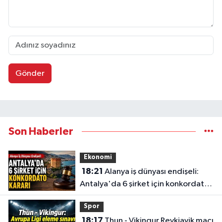
Gönder
Son Haberler
Ekonomi
18:21
Alanya iş dünyası endişeli:
Antalya'da 6 şirket için konkordato
kararı
Spor
18:17
Thun - Vikingur Reykjavik maçı