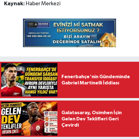
Kaynak:
Haber Merkezi
Fenerbahçe'nin Gündeminde
Gabriel Martinelli İddiası
Galatasaray, Osimhen İçin
Gelen Dev Teklifleri Geri
Çevirdi