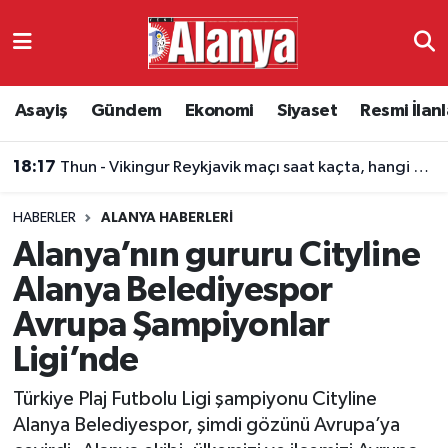
Asayiş
Antalya Nöbetçi Eczaneler
Asayiş
Gündem
Ekonomi
Siyaset
Resmi İlanl
Gündem
Antalya Hava Durumu
18:17
Thun - Vikingur Reykjavik maçı saat kaçta, hangi kanalda?
Ekonomi
Antalya Namaz Vakitleri
HABERLER
ALANYA HABERLERI
Siyaset
Antalya Trafik Yoğunluk Haritası
Alanya’nın gururu Cityline
Resmi İlanlar
Süper Lig Puan Durumu ve Fikstür
Alanya Belediyespor
Avrupa Şampiyonlar
Alanyaspor
Tüm Manşetler
Ligi’nde
Turizm
Son Dakika Haberleri
Türkiye Plaj Futbolu Ligi şampiyonu Cityline
Alanya Belediyespor, şimdi gözünü Avrupa’ya
E-Gazete
Haber Arşivi