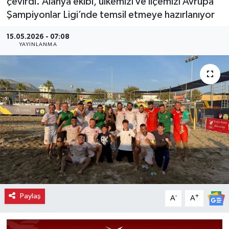
çevirdi. Alanya ekibi, ülkemizi ve ilçemizi Avrupa
Şampiyonlar Ligi’nde temsil etmeye hazırlanıyor
15.05.2026 - 07:08
YAYINLANMA
Paylaş
-
+
A
A