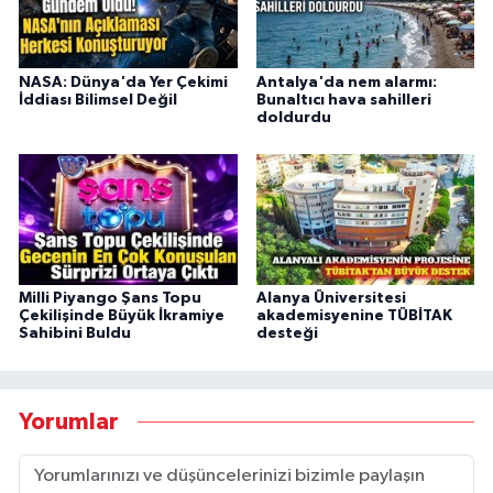
NASA: Dünya'da Yer Çekimi
Antalya'da nem alarmı:
İddiası Bilimsel Değil
Bunaltıcı hava sahilleri
doldurdu
Milli Piyango Şans Topu
Alanya Üniversitesi
Çekilişinde Büyük İkramiye
akademisyenine TÜBİTAK
Sahibini Buldu
desteği
Yorumlar