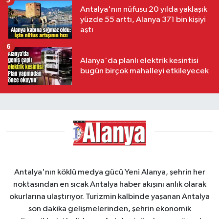
5
Antalya'nın nüfusu 20 yılda yaklaşık
yüzde 55 arttı, Alanya 371 bin kişiyi
aştı
6
Alanya'da planlı elektrik kesintisi
bugün birçok mahalleyi etkileyecek
Antalya'nın köklü medya gücü Yeni Alanya, şehrin her
noktasından en sıcak Antalya haber akışını anlık olarak
okurlarına ulaştırıyor. Turizmin kalbinde yaşanan Antalya
son dakika gelişmelerinden, şehrin ekonomik