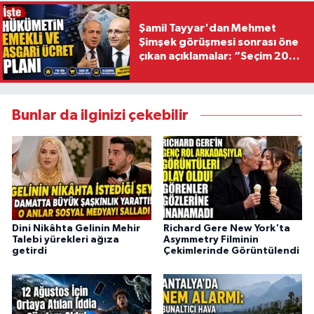
Şamil Tayyar'dan Mehmet
Şimşek görüşmesi sonrası öne
çıkan açıklamalar: “Seçim 2028
hedefiyle planlanıyor
Bunlar da ilginizi çekebilir
Dini Nikâhta Gelinin Mehir
Richard Gere New York'ta
Talebi yürekleri ağıza
Asymmetry Filminin
getirdi
Çekimlerinde Görüntülendi