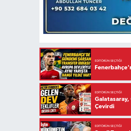
EDITÖRÜN SEÇTIĞI
Fenerbahçe'n
EDITÖRÜN SEÇTIĞI
Galatasaray, 
Çevirdi
EDITÖRÜN SEÇTIĞI