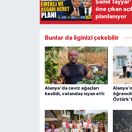
Şamil Tayyar
öne çıkan aç
planlanıyor
Bunlar da ilginizi çekebilir
Alanya'da ceviz ağaçları
Alanya'nı
kesildi, vatandaş isyan etti
öğrenci
Öztürk't