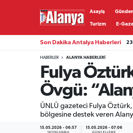
Asayiş
Günde
Asayiş
Antalya Nöbetçi Eczaneler
Turizm
E-Gaz
Gündem
Antalya Hava Durumu
Son Dakika Antalya Haberleri
23
Ekonomi
Antalya Namaz Vakitleri
HABERLER
ALANYA HABERLERI
Fulya Öztürk
Siyaset
Antalya Trafik Yoğunluk Haritası
Resmi İlanlar
Süper Lig Puan Durumu ve Fikstür
Övgü: “Alany
Alanyaspor
Tüm Manşetler
ÜNLÜ gazeteci Fulya Öztürk,
Turizm
Son Dakika Haberleri
bölgesine destek veren Alany
15.05.2026 - 06:57
15.05.2026 - 07:06
E-Gazete
Haber Arşivi
YAYINLANMA
GÜNCELLEME