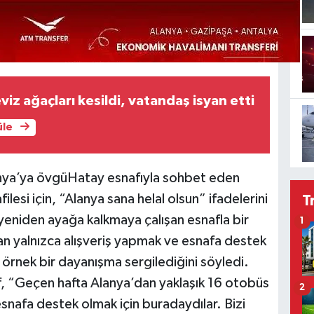
iz ağaçları kesildi, vatandaş isyan etti
üle
anya’ya övgüHatay esnafıyla sohbet eden
esi için, “Alanya sana helal olsun” ifadelerini
T
yeniden ayağa kalkmaya çalışan esnafla bir
1
an yalnızca alışveriş yapmak ve esnafa destek
örnek bir dayanışma sergilediğini söyledi.
f, “Geçen hafta Alanya’dan yaklaşık 16 otobüs
2
snafa destek olmak için buradaydılar. Bizi