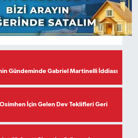
in Gündeminde Gabriel Martinelli İddiası
Osimhen İçin Gelen Dev Teklifleri Geri