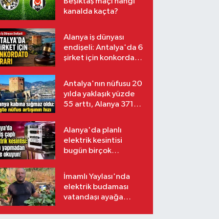
Beşiktaş maçı hangi
kanalda kaçta?
Alanya iş dünyası
endişeli: Antalya'da 6
şirket için konkordato
kararı
Antalya'nın nüfusu 20
yılda yaklaşık yüzde
55 arttı, Alanya 371
bin kişiyi aştı
Alanya'da planlı
elektrik kesintisi
bugün birçok
mahalleyi etkileyecek
İmamlı Yaylası'nda
elektrik budaması
vatandaşı ayağa
kaldırdı