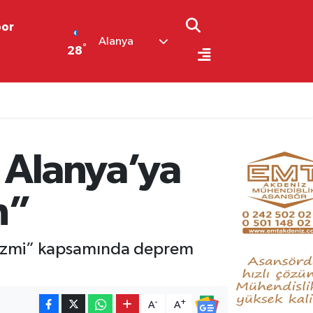
por
Alanya
°
28
tebrik
a Alanya’ya
n”
urizmi” kapsamında deprem
-
+
A
A