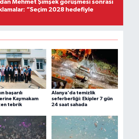
'dan Mehmet Şimşek görüşmesi sonrası
ıklamalar: “Seçim 2028 hedefiyle
n başarılı
Alanya'da temizlik
lerine Kaymakam
seferberliği: Ekipler 7 gün
en tebrik
24 saat sahada