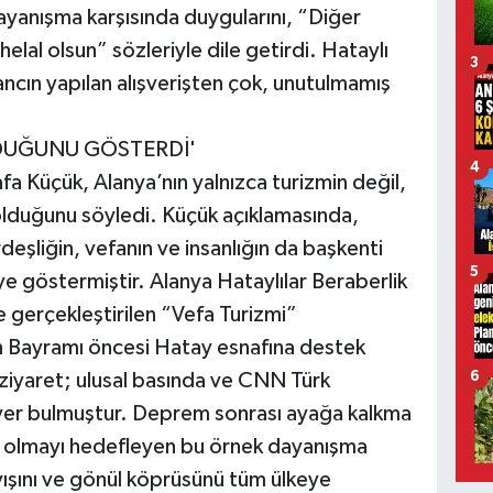
ayanışma karşısında duygularını, “Diğer
elal olsun” sözleriyle dile getirdi. Hataylı
3
ancın yapılan alışverişten çok, unutulmamış
DUĞUNU GÖSTERDİ'
4
fa Küçük, Alanya’nın yalnızca turizmin değil,
olduğunu söyledi. Küçük açıklamasında,
deşliğin, vefanın ve insanlığın da başkenti
5
e göstermiştir. Alanya Hataylılar Beraberlik
gerçekleştirilen “Vefa Turizmi”
 Bayramı öncesi Hatay esnafına destek
6
ziyaret; ulusal basında ve CNN Türk
ş yer bulmuştur. Deprem sonrası ayağa kalkma
 olmayı hedefleyen bu örnek dayanışma
yışını ve gönül köprüsünü tüm ülkeye