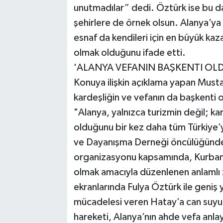
unutmadılar” dedi. Öztürk ise bu d
şehirlere de örnek olsun. Alanya’ya h
esnaf da kendileri için en büyük kaz
olmak olduğunu ifade etti.
'ALANYA VEFANIN BAŞKENTI OL
Konuya ilişkin açıklama yapan Musta
kardeşliğin ve vefanın da başkenti 
"Alanya, yalnızca turizmin değil; kar
olduğunu bir kez daha tüm Türkiye’y
ve Dayanışma Derneği öncülüğünde 
organizasyonu kapsamında, Kurban
olmak amacıyla düzenlenen anlamlı 
ekranlarında Fulya Öztürk ile geni
mücadelesi veren Hatay’a can suyu
hareketi, Alanya’nın ahde vefa anla