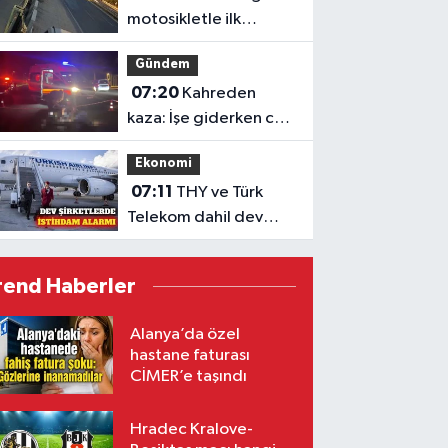
motosikletle ilk
gününde hayatını
Gündem
kaybetti
07:20
Kahreden
kaza: İşe giderken can
verdi
Ekonomi
07:11
THY ve Türk
Telekom dahil dev
şirketlerde istihdam
düşüyor
rend Haberler
Alanya’da özel
hastane faturası
CİMER’e taşındı
Hradec Kralove-