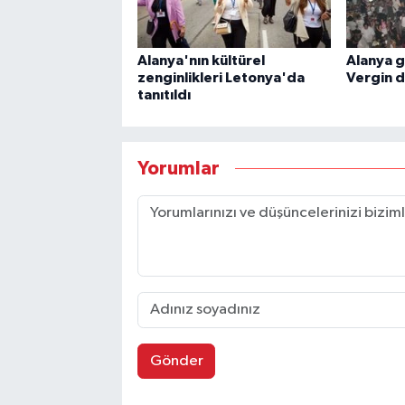
Alanya'nın kültürel
Alanya g
zenginlikleri Letonya'da
Vergin 
tanıtıldı
Yorumlar
Gönder