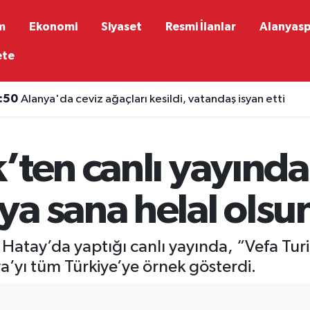
m
Ekonomi
Siyaset
Resmi İlanlar
Alanyas
ete
:46
Alanya'nın başarılı öğrencilerine Kaymakam Öztürk'ten 
’ten canlı yayınd
a sana helal olsu
 Hatay’da yaptığı canlı yayında, “Vefa T
a’yı tüm Türkiye’ye örnek gösterdi.