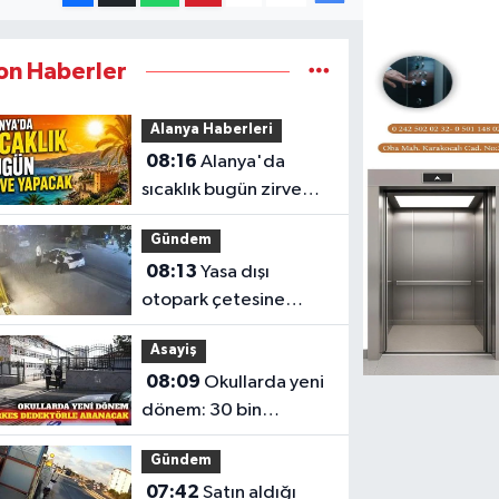
on Haberler
Alanya Haberleri
08:16
Alanya'da
sıcaklık bugün zirve
yapacak
Gündem
08:13
Yasa dışı
otopark çetesine
darbe
Asayiş
08:09
Okullarda yeni
dönem: 30 bin
güvenliğe dedektör
Gündem
yetkisi
07:42
Satın aldığı