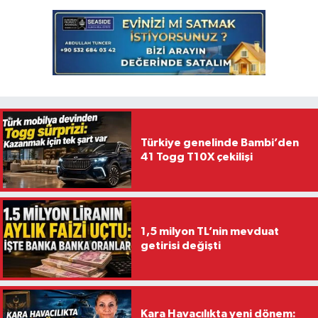
Türkiye genelinde Bambi’den
41 Togg T10X çekilişi
1,5 milyon TL’nin mevduat
getirisi değişti
Kara Havacılıkta yeni dönem: