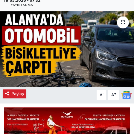
19.05.2026 - 07:32
YAYINLANMA
Paylaş
-
+
A
A