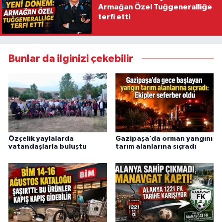
Armağan Özel Tuğgeneralliğe
terfi etti
Bunlar da ilginizi çekebilir
Özçelik yaylalarda
Gazipaşa’da orman yangını
vatandaşlarla buluştu
tarım alanlarına sıçradı