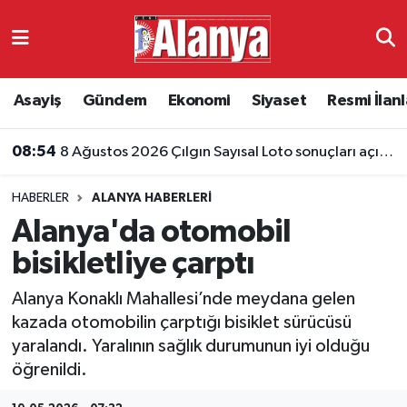
Asayiş
Antalya Nöbetçi Eczaneler
Asayiş
Gündem
Ekonomi
Siyaset
Resmi İlanl
Gündem
Antalya Hava Durumu
08:54
8 Ağustos 2026 Çılgın Sayısal Loto sonuçları açıklandı
Ekonomi
Antalya Namaz Vakitleri
HABERLER
ALANYA HABERLERI
Siyaset
Antalya Trafik Yoğunluk Haritası
Alanya'da otomobil
Resmi İlanlar
Süper Lig Puan Durumu ve Fikstür
bisikletliye çarptı
Alanya Konaklı Mahallesi’nde meydana gelen
Alanyaspor
Tüm Manşetler
kazada otomobilin çarptığı bisiklet sürücüsü
yaralandı. Yaralının sağlık durumunun iyi olduğu
Turizm
Son Dakika Haberleri
öğrenildi.
E-Gazete
Haber Arşivi