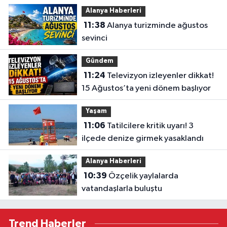
güç katacak
Alanya Haberleri
11:38
Alanya turizminde ağustos
sevinci
Gündem
11:24
Televizyon izleyenler dikkat!
15 Ağustos’ta yeni dönem başlıyor
Yaşam
11:06
Tatilcilere kritik uyarı! 3
ilçede denize girmek yasaklandı
Alanya Haberleri
10:39
Özçelik yaylalarda
vatandaşlarla buluştu
Trend Haberler