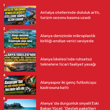
1
Antalya otellerinde doluluk arttı,
turizm sezonu kasıma uzadı
2
Alanya denizinde mikroplastik
kirliliği endişe verici seviyede
3
Alanya İskelesi’nde ruhsatsız
teknelere ticari faaliyet yasağı
4
Alanyaspor iki genç futbolcuyu
kadrosuna kattı
5
Alanya'da durgunluk sinyali! Eski
Bakan Yücel: 'Destek paketleri