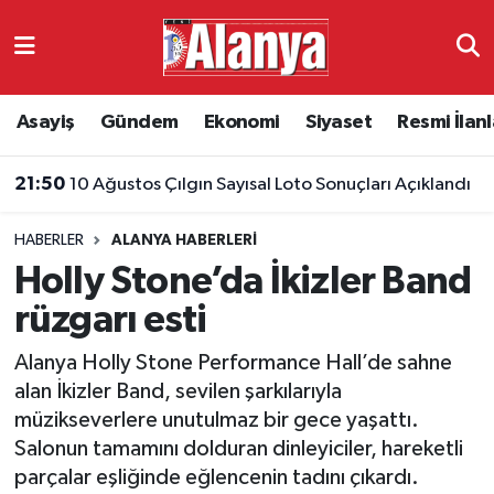
Asayiş
Antalya Nöbetçi Eczaneler
Asayiş
Gündem
Ekonomi
Siyaset
Resmi İlanl
Gündem
Antalya Hava Durumu
21:50
10 Ağustos Çılgın Sayısal Loto Sonuçları Açıklandı
Ekonomi
Antalya Namaz Vakitleri
HABERLER
ALANYA HABERLERI
Siyaset
Antalya Trafik Yoğunluk Haritası
Holly Stone’da İkizler Band
Resmi İlanlar
Süper Lig Puan Durumu ve Fikstür
rüzgarı esti
Alanya Holly Stone Performance Hall’de sahne
Alanyaspor
Tüm Manşetler
alan İkizler Band, sevilen şarkılarıyla
müzikseverlere unutulmaz bir gece yaşattı.
Turizm
Son Dakika Haberleri
Salonun tamamını dolduran dinleyiciler, hareketli
parçalar eşliğinde eğlencenin tadını çıkardı.
E-Gazete
Haber Arşivi