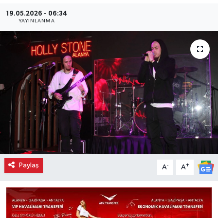
19.05.2026 - 06:34
YAYINLANMA
Paylaş
-
+
A
A