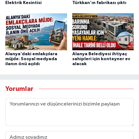
Elektrik Kesintisi
Türkkan’ın fabrikası çıktı
Alanya’daki emlakçılara
Alanya Belediyesi ihtiyaç
müjde: Sosyal medyada
sahipleri için konteyner ev
ilanın önü açıldı
alacak
Yorumlar