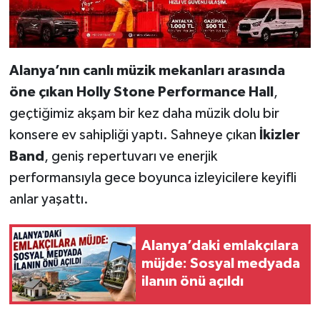
Alanya’nın canlı müzik mekanları arasında
öne çıkan Holly Stone Performance Hall
,
geçtiğimiz akşam bir kez daha müzik dolu bir
konsere ev sahipliği yaptı. Sahneye çıkan
İkizler
Band
, geniş repertuvarı ve enerjik
performansıyla gece boyunca izleyicilere keyifli
anlar yaşattı.
Alanya’daki emlakçılara
müjde: Sosyal medyada
ilanın önü açıldı