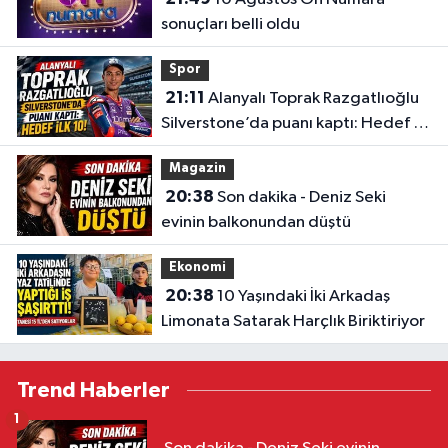
sonuçları belli oldu
Spor
21:11
Alanyalı Toprak Razgatlıoğlu
Silverstone’da puanı kaptı: Hedef ilk
10!
Magazin
20:38
Son dakika - Deniz Seki
evinin balkonundan düştü
Ekonomi
20:38
10 Yaşındaki İki Arkadaş
Limonata Satarak Harçlık Biriktiriyor
Trend Haberler
1