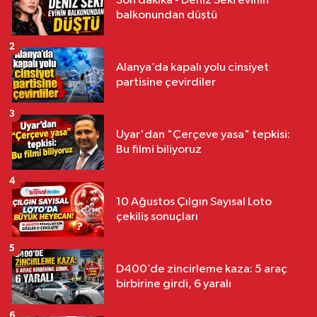
Son dakika - Deniz Seki evinin
balkonundan düştü
2
Alanya’da kapalı yolu cinsiyet
partisine çevirdiler
3
Uyar'dan "Çerçeve yasa" tepkisi:
Bu filmi biliyoruz
4
10 Ağustos Çılgın Sayısal Loto
çekiliş sonuçları
5
D400’de zincirleme kaza: 5 araç
birbirine girdi, 6 yaralı
6