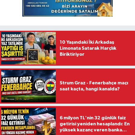
10 Yaşındaki İki Arkadaş
Limonata Satarak Harçlık
Biriktiriyor
Strum Graz - Fenerbahçe maçı
saat kaçta, hangi kanalda?
6 milyon TL'nin 32 günlük faiz
getirisi yeniden hesaplandı: En
yüksek kazanç veren banka