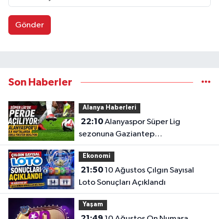
Gönder
Son Haberler
Alanya Haberleri
22:10
Alanyaspor Süper Lig
sezonuna Gaziantep
deplasmanında başlıyor
Ekonomi
21:50
10 Ağustos Çılgın Sayısal
Loto Sonuçları Açıklandı
Yaşam
21:49
10 Ağustos On Numara