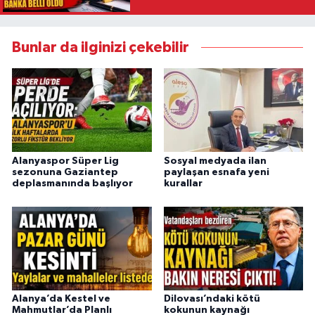
belli oldu
Bunlar da ilginizi çekebilir
Alanyaspor Süper Lig
Sosyal medyada ilan
sezonuna Gaziantep
paylaşan esnafa yeni
deplasmanında başlıyor
kurallar
Alanya’da Kestel ve
Dilovası’ndaki kötü
Mahmutlar’da Planlı
kokunun kaynağı