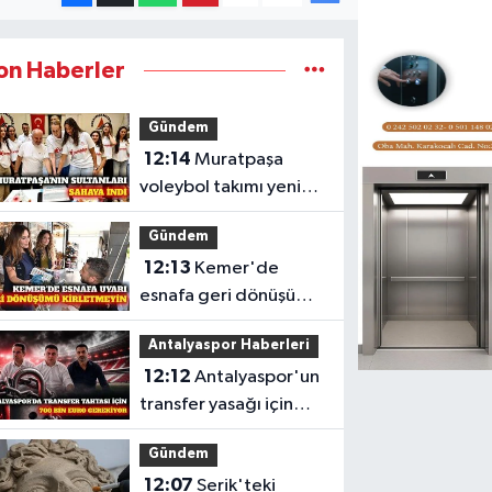
on Haberler
Gündem
12:14
Muratpaşa
voleybol takımı yeni
sezon mesaisine
Gündem
başladı
12:13
Kemer'de
esnafa geri dönüşüm
ve sıfır atık uyarısı
Antalyaspor Haberleri
12:12
Antalyaspor'un
transfer yasağı için
700 bin Euro
Gündem
gerekiyor
12:07
Serik'teki