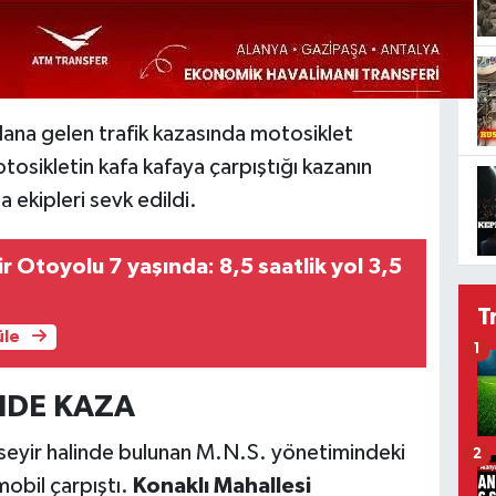
ana gelen trafik kazasında motosiklet
tosikletin kafa kafaya çarpıştığı kazanın
 ekipleri sevk edildi.
r Otoyolu 7 yaşında: 8,5 saatlik yol 3,5
T
üle
1
NDE KAZA
 seyir halinde bulunan M.N.S. yönetimindeki
2
mobil çarpıştı.
Konaklı Mahallesi