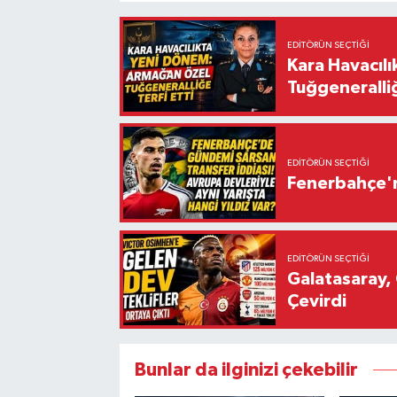
EDITÖRÜN SEÇTIĞI
Kara Havacıl
Tuğgeneralliğ
EDITÖRÜN SEÇTIĞI
Fenerbahçe'n
EDITÖRÜN SEÇTIĞI
Galatasaray, 
Çevirdi
Bunlar da ilginizi çekebilir