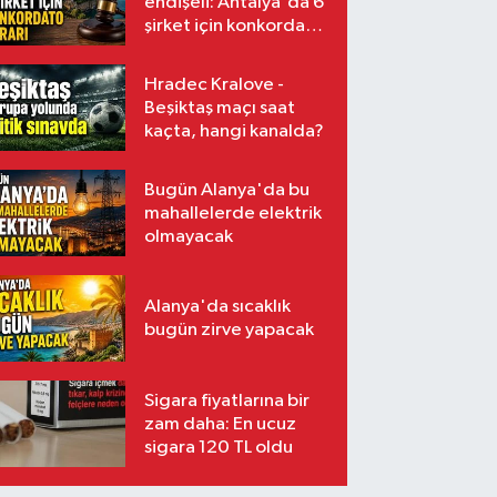
endişeli: Antalya'da 6
şirket için konkordato
kararı
Hradec Kralove -
Beşiktaş maçı saat
kaçta, hangi kanalda?
Bugün Alanya'da bu
mahallelerde elektrik
olmayacak
Alanya'da sıcaklık
bugün zirve yapacak
Sigara fiyatlarına bir
zam daha: En ucuz
sigara 120 TL oldu