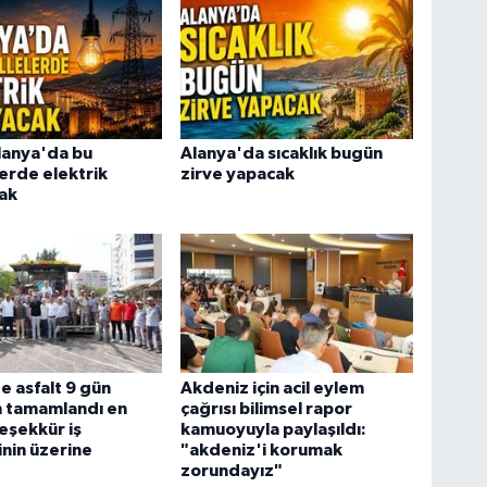
lanya'da bu
Alanya'da sıcaklık bugün
erde elektrik
zirve yapacak
ak
e asfalt 9 gün
Akdeniz için acil eylem
 tamamlandı en
çağrısı bilimsel rapor
teşekkür iş
kamuoyuyla paylaşıldı:
nin üzerine
"akdeniz'i korumak
zorundayız"