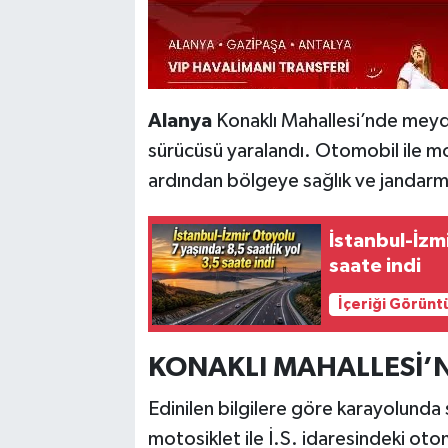
Alanya
Konaklı Mahallesi’nde meyd
sürücüsü yaralandı. Otomobil ile mo
ardından bölgeye sağlık ve jandarma
İstanbul-İzmi
saate indi
İçeriği Görünt
KONAKLI MAHALLESİ’
Edinilen bilgilere göre karayolunda
motosiklet ile İ.S. idaresindeki oto