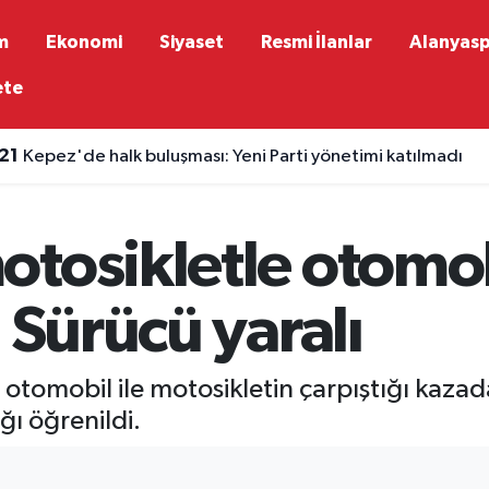
m
Ekonomi
Siyaset
Resmi İlanlar
Alanyas
ete
:21
Kepez'de halk buluşması: Yeni Parti yönetimi katılmadı
tosikletle otomob
 Sürücü yaralı
otomobil ile motosikletin çarpıştığı kazad
ğı öğrenildi.