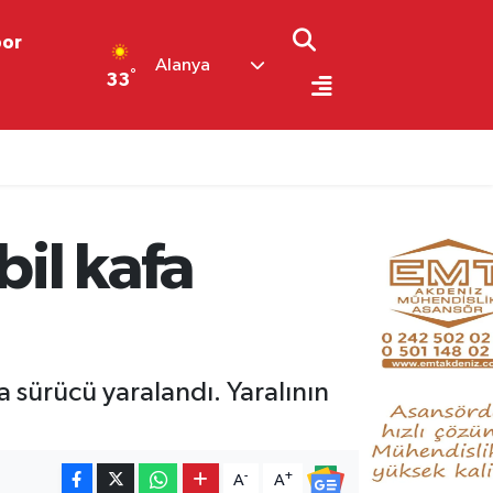
por
Alanya
°
33
il kafa
a sürücü yaralandı. Yaralının
-
+
A
A