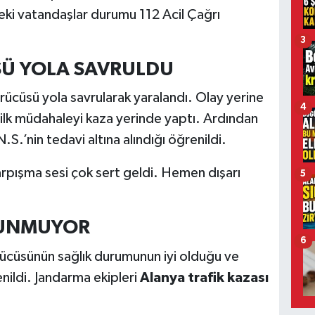
ki vatandaşlar durumu 112 Acil Çağrı
3
Ü YOLA SAVRULDU
rücüsü yola savrularak yaralandı. Olay yerine
4
e ilk müdahaleyi kaza yerinde yaptı. Ardından
S.’nin tedavi altına alındığı öğrenildi.
arpışma sesi çok sert geldi. Hemen dışarı
5
ULUNMUYOR
6
rücüsünün sağlık durumunun iyi olduğu ve
nildi. Jandarma ekipleri
Alanya trafik kazası