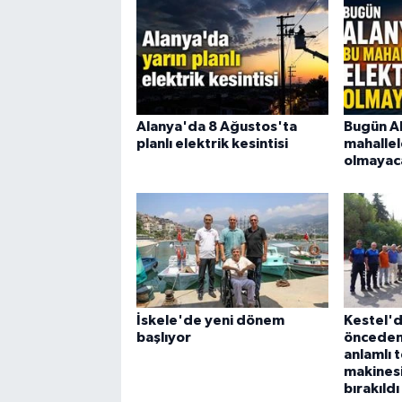
Alanya'da 8 Ağustos'ta
Bugün A
planlı elektrik kesintisi
mahallel
olmayac
İskele'de yeni dönem
Kestel'd
başlıyor
önceden
anlamlı 
makinesi
bırakıldı