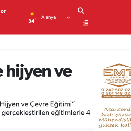
por
Alanya
°
34
 hijyen ve
“Hijyen ve Çevre Eğitimi”
erçekleştirilen eğitimlerle 4