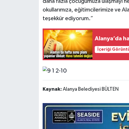
daha fazla çocuğumuza ulaşmayı h
okullarımıza, eğitimcilerimize ve A
teşekkür ediyorum.”
Alanya’da ha
İçeriği Görünt
Kaynak:
Alanya Belediyesi BÜLTEN