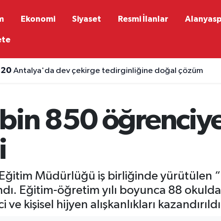
m
Ekonomi
Siyaset
Resmi İlanlar
Alanyas
ete
:20
Antalya'da dev çekirge tedirginliğine doğal çözüm
bin 850 öğrenciye
i
li Eğitim Müdürlüğü iş birliğinde yürütülen 
ı. Eğitim-öğretim yılı boyunca 88 okulda g
 ve kişisel hijyen alışkanlıkları kazandırıldı