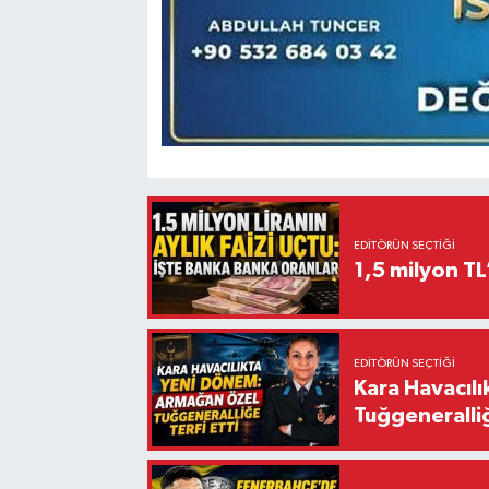
EDITÖRÜN SEÇTIĞI
1,5 milyon TL
EDITÖRÜN SEÇTIĞI
Kara Havacıl
Tuğgeneralliğ