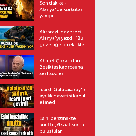
Son dakika -
Alanya'da korkutan
yangın
Aksaraylı gazeteci
Alanya'yı yazdı: 'Bu
güzelliğe bu eksikler
yakışmıyor'
Ahmet Çakar'dan
Beşiktaş kadrosuna
sert sözler
Icardi Galatasaray'ın
ayrılık davetini kabul
etmedi
Eşini benzinlikte
unuttu, 6 saat sonra
buluştular