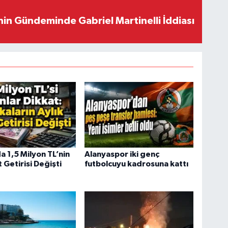
in Gündeminde Gabriel Martinelli İddiası
a 1,5 Milyon TL’nin
Alanyaspor iki genç
Getirisi Değişti
futbolcuyu kadrosuna kattı