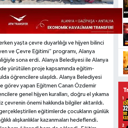
en yaşta çevre duyarlılığı ve hijyen bilinci
jyen ve Çevre Eğitimi” programı, Alanya
iğiyle sona erdi. Alanya Belediyesi ile Alanya
ğinde yürütülen proje kapsamında eğitim-
lda öğrencilere ulaşıldı. Alanya Belediyesi
nde görev yapan Eğitmen Canan Özdemir
T
ncilere genel hijyen kuralları, doğru el yıkama
1
miz çevrenin önemi hakkında bilgiler aktarıldı.
gerçekleştirilen eğitimlerde çocukların günlük
lıklı alışkanlıklar kazanmaları hedeflendi.
2