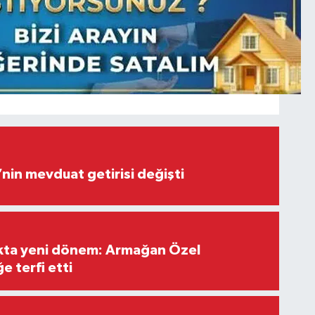
’nin mevduat getirisi değişti
ıkta yeni dönem: Armağan Özel
e terfi etti