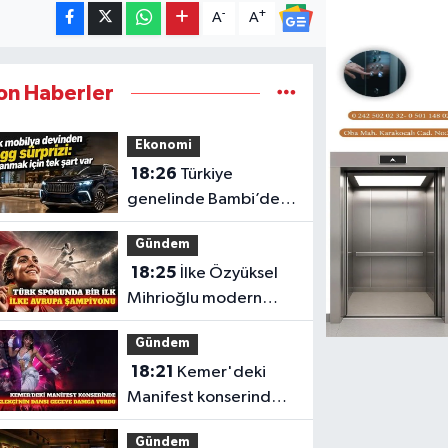
-
+
A
A
on Haberler
Ekonomi
18:26
Türkiye
genelinde Bambi’den
41 Togg T10X çekilişi
Gündem
18:25
İlke Özyüksel
Mihrioğlu modern
pentatlonda Avrupa
Gündem
şampiyonu
18:21
Kemer'deki
Manifest konserinde
Yelekçi'nin dansı öne
Gündem
çıktı