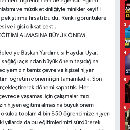
ciler hem öğrendi hem de eğlendi. Eğitim
atımı ve müzik etkinliğiyle minikler keyifli
i pekiştirme fırsatı buldu. Renkli görüntülere
3
i ve ilgisi dikkat çekti.
 EĞİTİMİ ALMASINA BÜYÜK ÖNEM
Belediye Başkan Yardımcısı Haydar Uyar,
4
m sağlığı açısından büyük önem taşıdığına
ediyemizin temiz çevre ve kişisel hijyen
itim-öğretim dönemi için tamamladık. Son
5
rçekleştirerek dönemi kapattık. Her
 çevrede yaşaması için çalışmalarımızı
zın hijyen eğitimi almasına büyük önem
6
8 okulda toplam 4 bin 850 öğrencimize hijyen
 yıllarda da bu eğitimlerimizi sürdürerek