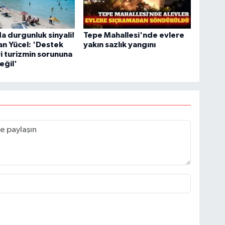
a durgunluk sinyali!
Tepe Mahallesi'nde evlere
an Yücel: 'Destek
yakın sazlık yangını
i turizmin sorununa
eğil'