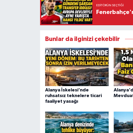
EDITÖRÜN SEÇTIĞI
Fenerbahçe'n
Bunlar da ilginizi çekebilir
Alanya İskelesi’nde
Alanya’d
ruhsatsız teknelere ticari
Mevduat 
faaliyet yasağı