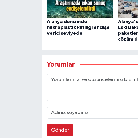
Alanya denizinde
Alanya'd
mikroplastik kirliliği endişe
Eski Bak
verici seviyede
paketler
çözüm d
Yorumlar
Gönder