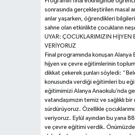
Programın final etkinliğinde öğren
sonrasında gerçekleştirilen masal anl
anlar yaşarken, öğrendikleri bilgiler
sahne olan etkinlikte çocukların neşes
UYAR: ÇOCUKLARIMIZIN HİJYEN
VERİYORUZ
Final programında konuşan Alanya 
hijyen ve çevre eğitimlerinin toplu
dikkat çekerek şunları söyledi: “Bel
konusunda verdiği eğitimleri bu eğ
eğitimimizi Alanya Anaokulu’nda ge
vatandaşımızın temiz ve sağlıklı bir
sürdürüyoruz. Özellikle çocuklarımı
veriyoruz. Eylül ayından bu yana 8
ve çevre eğitimi verdik. Önümüzdeki