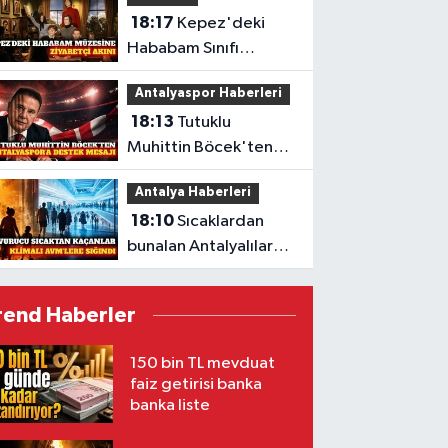
18:17
Kepez'deki
Hababam Sınıfı
müzesine ayda 7 bin
Antalyaspor Haberleri
ziyaretçi
18:13
Tutuklu
Muhittin Böcek'ten
Antalyaspor'a sezon
Antalya Haberleri
mesajı
18:10
Sıcaklardan
bunalan Antalyalılar
AVM'lere sığındı
rend Haberler
150 bin TL mevduat
faiz getirisi banka
banka liste