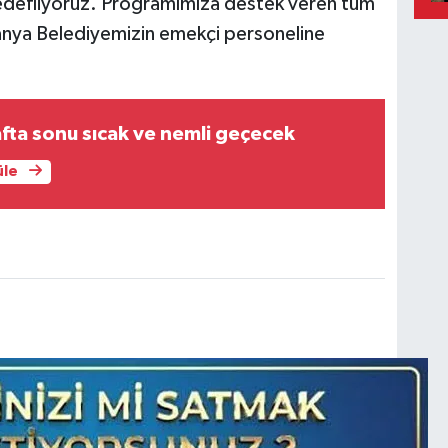
edefliyoruz. Programımıza destek veren tüm
lanya Belediyemizin emekçi personeline
fta sonu sıcak ve nemli geçecek
üle