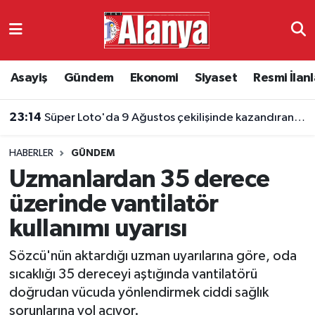
Asayiş
Antalya Nöbetçi Eczaneler
Asayiş
Gündem
Ekonomi
Siyaset
Resmi İlanl
Gündem
Antalya Hava Durumu
23:14
Süper Loto'da 9 Ağustos çekilişinde kazandıran numaralar belli oldu
Ekonomi
Antalya Namaz Vakitleri
HABERLER
GÜNDEM
Siyaset
Antalya Trafik Yoğunluk Haritası
Uzmanlardan 35 derece
Resmi İlanlar
Süper Lig Puan Durumu ve Fikstür
üzerinde vantilatör
kullanımı uyarısı
Alanyaspor
Tüm Manşetler
Sözcü'nün aktardığı uzman uyarılarına göre, oda
Turizm
Son Dakika Haberleri
sıcaklığı 35 dereceyi aştığında vantilatörü
doğrudan vücuda yönlendirmek ciddi sağlık
E-Gazete
Haber Arşivi
sorunlarına yol açıyor.