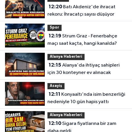
12:20
Batı Akdeniz'de ihracat
rekoru: İhracatçı sayısı düşüyor
Spor
12:19
Strum Graz - Fenerbahçe
maçı saat kaçta, hangi kanalda?
Alanya Haberleri
12:15
Alanya'da ihtiyaç sahipleri
için 30 konteyner ev alınacak
Asayiş
12:11
Konyaaltı'nda isim benzerliği
nedeniyle 10 gün hapis yattı
Alanya Haberleri
12:10
Sigara fiyatlarına bir zam
daha geldi