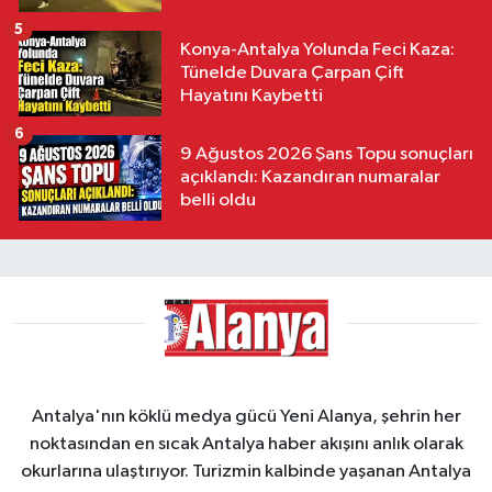
5
Konya-Antalya Yolunda Feci Kaza:
Tünelde Duvara Çarpan Çift
Hayatını Kaybetti
6
9 Ağustos 2026 Şans Topu sonuçları
açıklandı: Kazandıran numaralar
belli oldu
Antalya'nın köklü medya gücü Yeni Alanya, şehrin her
noktasından en sıcak Antalya haber akışını anlık olarak
okurlarına ulaştırıyor. Turizmin kalbinde yaşanan Antalya