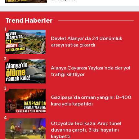
Trend Haberler
1
Devlet Alanya'da 24 dönümlük
arsayı satışa çıkardı
2
Alanya Çayarası Yaylası’nda dar yol
trafiği kilitliyor
3
Gazipaşa’da orman yangını: D-400
kara yolu kapatıldı
4
Otoyolda feci kaza: Araç tünel
duvarına çarptı, 3 kişi hayatını
kaybetti