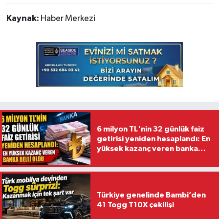
Kaynak:
Haber Merkezi
6 milyon TL'nin 32 günlük faiz
getirisi yeniden hesaplandı: En
yüksek kazanç veren banka
belli oldu
Türkiye genelinde Bambi’den
41 Togg T10X çekilişi