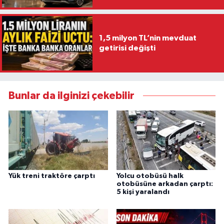
1,5 milyon TL’nin mevduat
getirisi değişti
Bunlar da ilginizi çekebilir
Yük treni traktöre çarptı
Yolcu otobüsü halk
otobüsüne arkadan çarptı:
5 kişi yaralandı