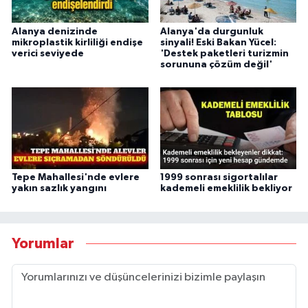
Alanya denizinde
Alanya'da durgunluk
mikroplastik kirliliği endişe
sinyali! Eski Bakan Yücel:
verici seviyede
'Destek paketleri turizmin
sorununa çözüm değil'
Tepe Mahallesi'nde evlere
1999 sonrası sigortalılar
yakın sazlık yangını
kademeli emeklilik bekliyor
Yorumlar