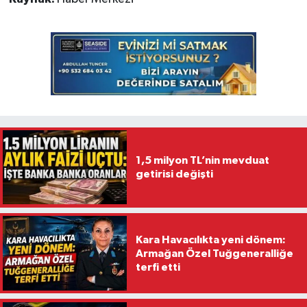
1,5 milyon TL’nin mevduat
getirisi değişti
Kara Havacılıkta yeni dönem:
Armağan Özel Tuğgeneralliğe
terfi etti