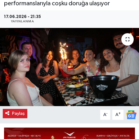
performanslarıyla coşku doruğa ulaşıyor
17.06.2026 - 21:35
YAYINLANMA
Paylaş
-
+
A
A