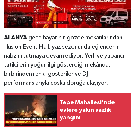
ALANYA
gece hayatının gözde mekanlarından
Illusion Event Hall, yaz sezonunda eğlencenin
nabzını tutmaya devam ediyor. Yerli ve yabancı
tatilcilerin yoğun ilgi gösterdiği mekânda,
birbirinden renkli gösteriler ve DJ
performanslarıyla coşku doruğa ulaşıyor.
Tepe Mahallesi'nde
evlere yakın sazlık
yangını