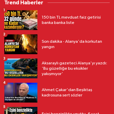
Trend Haberler
1
150 bin TL mevduat faiz getirisi
banka banka liste
2
Son dakika - Alanya'da korkutan
yangın
3
Aksaraylı gazeteci Alanya'yı yazdı:
'Bu güzelliğe bu eksikler
yakışmıyor'
4
Ahmet Çakar'dan Beşiktaş
kadrosuna sert sözler
5