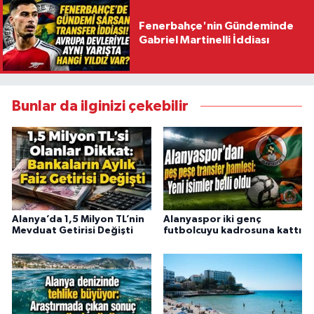
Fenerbahçe'nin Gündeminde
Gabriel Martinelli İddiası
Bunlar da ilginizi çekebilir
Alanya’da 1,5 Milyon TL’nin
Alanyaspor iki genç
Mevduat Getirisi Değişti
futbolcuyu kadrosuna kattı