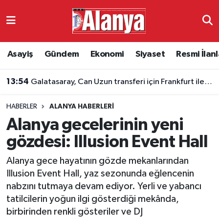
Asayiş
Antalya Nöbetçi Eczaneler
Asayiş
Gündem
Ekonomi
Siyaset
Resmi İlanl
Gündem
Antalya Hava Durumu
13:54
Galatasaray, Can Uzun transferi için Frankfurt ile görüşüyor
Ekonomi
Antalya Namaz Vakitleri
HABERLER
ALANYA HABERLERI
Siyaset
Antalya Trafik Yoğunluk Haritası
Alanya gecelerinin yeni
Resmi İlanlar
Süper Lig Puan Durumu ve Fikstür
gözdesi: Illusion Event Hall
Alanya gece hayatının gözde mekanlarından
Alanyaspor
Tüm Manşetler
Illusion Event Hall, yaz sezonunda eğlencenin
nabzını tutmaya devam ediyor. Yerli ve yabancı
Turizm
Son Dakika Haberleri
tatilcilerin yoğun ilgi gösterdiği mekânda,
birbirinden renkli gösteriler ve DJ
E-Gazete
Haber Arşivi