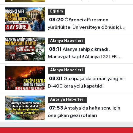
kaybetti
Eğitim
08:20
Öğrenci affı resmen
yürürlükte: Üniversiteye dönüş için 4
ay süre
Alanya Haberleri
08:11
Alanya sahip çıkmadı,
Manavgat kaptı! Alanya 1221 FK
tarihe karışıyor
Alanya Haberleri
08:01
Gazipaşa’da orman yangını:
D-400 kara yolu kapatıldı
Antalya Haberleri
07:53
Antalya’da hafta sonu için
öne çıkan gezi rotaları