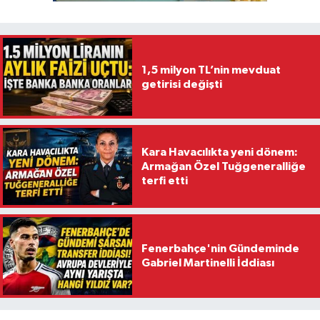
1,5 milyon TL’nin mevduat
getirisi değişti
Kara Havacılıkta yeni dönem:
Armağan Özel Tuğgeneralliğe
terfi etti
Fenerbahçe'nin Gündeminde
Gabriel Martinelli İddiası