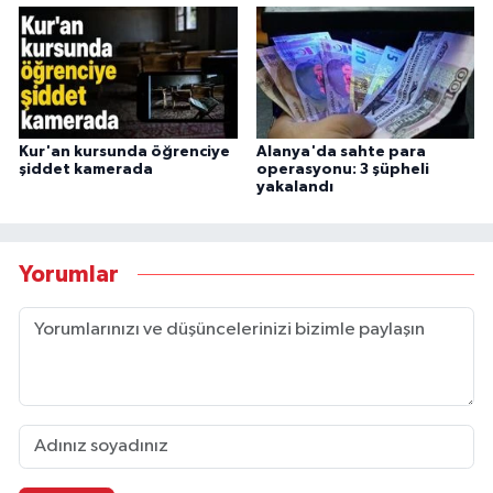
Kur'an kursunda öğrenciye
Alanya'da sahte para
şiddet kamerada
operasyonu: 3 şüpheli
yakalandı
Yorumlar