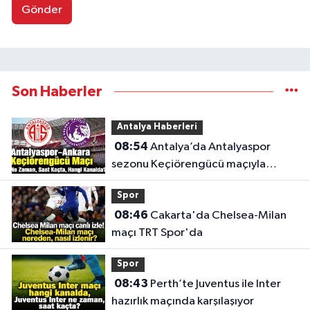
Gönder
Son Haberler
Antalya Haberleri
08:54
Antalya’da Antalyaspor
sezonu Keçiörengücü maçıyla
açıyor
Spor
08:46
Cakarta'da Chelsea-Milan
maçı TRT Spor'da
Spor
08:43
Perth’te Juventus ile Inter
hazırlık maçında karşılaşıyor