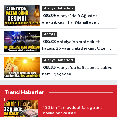
Alanya Haberleri
08:39
Alanya'da 9 Ağustos
elektrik kesintisi: Mahalle ve
yaylaların listesi açıklandı
Asayiş
08:38
Antalya’da motosiklet
kazası: 25 yaşındaki Berkant Özer
hayatını kaybetti
Alanya Haberleri
08:35
Alanya’da hafta sonu sıcak ve
nemli geçecek
Trend Haberler
1
150 bin TL mevduat faiz getirisi
banka banka liste