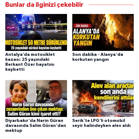
Bunlar da ilginizi çekebilir
Antalya’da motosiklet
Son dakika - Alanya'da
kazası: 25 yaşındaki
korkutan yangın
Berkant Özer hayatını
kaybetti
Diyarbakır'da Narin Güran
Serik'te LPG'li otomobil
davasında Salim Güran'dan
seyir halindeyken alev aldı
mektup