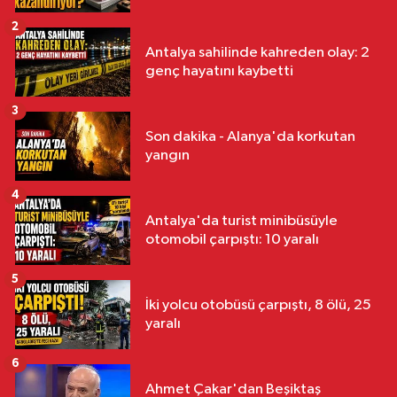
2
Antalya sahilinde kahreden olay: 2
genç hayatını kaybetti
3
Son dakika - Alanya'da korkutan
yangın
4
Antalya'da turist minibüsüyle
otomobil çarpıştı: 10 yaralı
5
İki yolcu otobüsü çarpıştı, 8 ölü, 25
yaralı
6
Ahmet Çakar'dan Beşiktaş