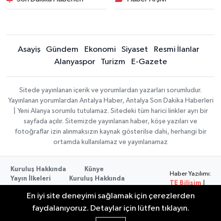
Asayiş
Gündem
Ekonomi
Siyaset
Resmi İlanlar
Alanyaspor
Turizm
E-Gazete
Sitede yayınlanan içerik ve yorumlardan yazarları sorumludur.
Yayınlanan yorumlardan Antalya Haber, Antalya Son Dakika Haberleri
| Yeni Alanya sorumlu tutulamaz. Sitedeki tüm harici linkler ayrı bir
sayfada açılır. Sitemizde yayınlanan haber, köşe yazıları ve
fotoğraflar izin alınmaksızın kaynak gösterilse dahi, herhangi bir
ortamda kullanılamaz ve yayınlanamaz
Kuruluş Hakkında
Künye
Haber Yazılımı:
Yayın İlkeleri
Kuruluş Hakkında
TE Bilişim
|
Düzeltme Politikası
Veri Politikası
Copyright ©
En iyi site deneyimi sağlamak için çerezlerden
Kullanım Şartları
2026
faydalanıyoruz. Detaylar için lütfen tıklayın.