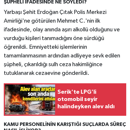
ŞÜPHELİ İFADESİNDE NE SÖYLEDİ?
Yarbaşı Şehit Erdoğan Çıtak Polis Merkezi
Amirliği'ne götürülen Mehmet C.'nin ilk
ifadesinde, olay anında aşırı alkollü olduğunu ve
vurduğu kişileri tanımadığını öne sürdüğü
öğrenildi. Emniyetteki işlemlerinin
tamamlanmasının ardından adliyeye sevk edilen
şüpheli, çıkarıldığı sulh ceza hakimliğince
tutuklanarak cezaevine gönderildi.
Serik'te LPG'li
otomobil seyir
halindeyken alev aldı
KAMU PERSONELİNİN KARIŞTIĞI SUÇLARDA SÜREÇ