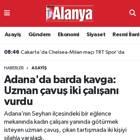
Asayiş
Antalya Nöbetçi Eczaneler
Asayiş
Gündem
Ekonomi
Siyaset
Resmi İlanl
Gündem
Antalya Hava Durumu
08:46
Cakarta'da Chelsea-Milan maçı TRT Spor'da
Ekonomi
Antalya Namaz Vakitleri
HABERLER
ASAYIŞ
Siyaset
Antalya Trafik Yoğunluk Haritası
Adana'da barda kavga:
Resmi İlanlar
Süper Lig Puan Durumu ve Fikstür
Uzman çavuş iki çalışanı
vurdu
Alanyaspor
Tüm Manşetler
Adana'nın Seyhan ilçesindeki bir eğlence
Turizm
Son Dakika Haberleri
mekanında kadın çalışanı yanında götürmek
isteyen uzman çavuş, çıkan tartışmada iki kişiyi
E-Gazete
Haber Arşivi
silahla yaraladı.