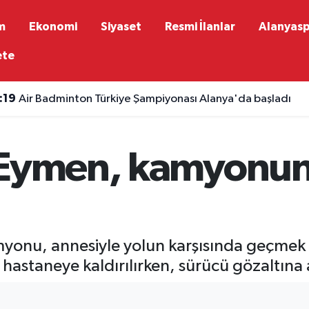
m
Ekonomi
Siyaset
Resmi İlanlar
Alanyas
ete
:19
Air Badminton Türkiye Şampiyonası Alanya'da başladı
 Eymen, kamyonun 
yonu, annesiyle yolun karşısında geçmek 
hastaneye kaldırılırken, sürücü gözaltına a