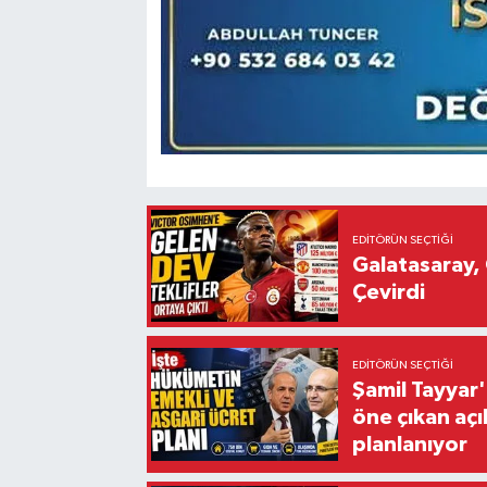
EDITÖRÜN SEÇTIĞI
Galatasaray, 
Çevirdi
EDITÖRÜN SEÇTIĞI
Şamil Tayyar
öne çıkan aç
planlanıyor