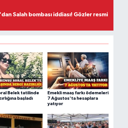
dan Salah bombası iddiası! Gözler resmi
ral Belek tatilinde
Emekli maaş farkı ödemeleri
ırlığına başladı
7 Ağustos'ta hesaplara
yatıyor