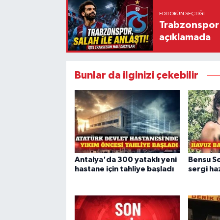
EDITÖRÜN SEÇTIĞI
Trabzonspor'
açıklamada
Bunlar da ilginizi çekebilir
Antalya'da 300 yataklı yeni
Bensu So
hastane için tahliye başladı
sergi haz