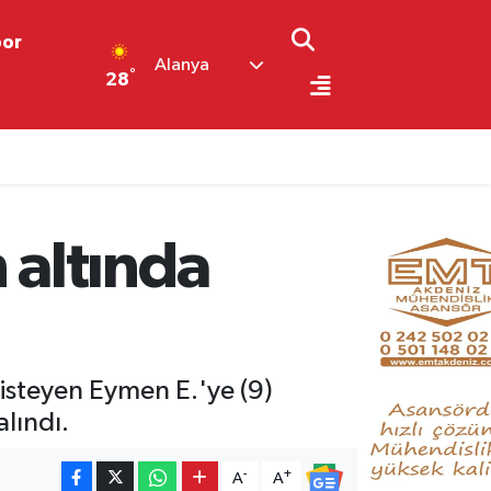
por
Alanya
°
28
altında
isteyen Eymen E.'ye (9)
lındı.
-
+
A
A