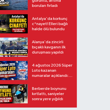
görüntü, arıtma
boruları fırladı
Antalya'da korkunç
c*nayet! Elleri bağlı
halde ölü bulundu
Alanya'da zincirli
bıçaklı kavganın ilk
duruşması yapıldı
4 ağustos 2026 Süper
Loto kazanan
numaralar açıklandı:
İşte o numaralar
Berberde boynunu
kırtlattı, saniyeler
sonra yere yığıldı