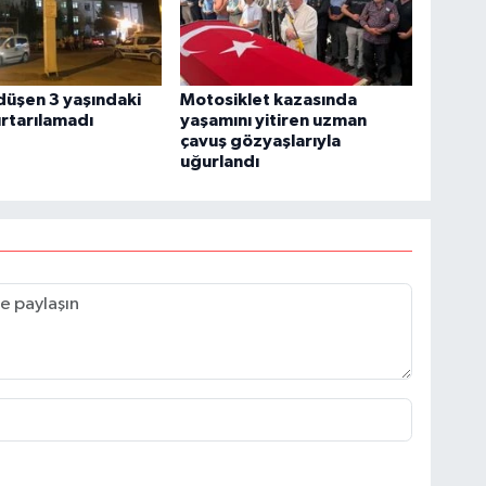
üşen 3 yaşındaki
Motosiklet kazasında
rtarılamadı
yaşamını yitiren uzman
çavuş gözyaşlarıyla
uğurlandı