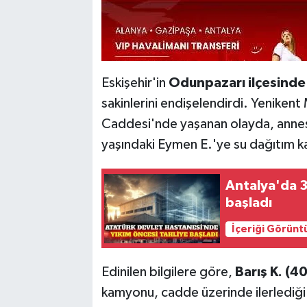
Eskişehir'in
Odunpazarı ilçesinde
sakinlerini endişelendirdi. Yeniken
Caddesi'nde yaşanan olayda, annesi
yaşındaki Eymen E.'ye su dağıtım 
Antalya'da 3
başladı
İçeriği Görünt
Edinilen bilgilere göre,
Barış K. (40
kamyonu, cadde üzerinde ilerlediği