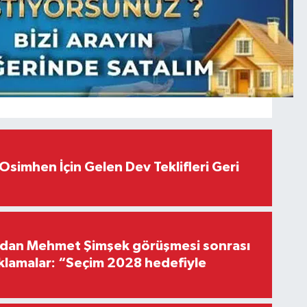
Osimhen İçin Gelen Dev Teklifleri Geri
'dan Mehmet Şimşek görüşmesi sonrası
ıklamalar: “Seçim 2028 hedefiyle