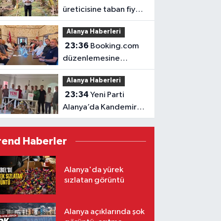
üreticisine taban fiyat
müjdesi
Alanya Haberleri
23:36
Booking.com
düzenlemesine
ALTİD’den destek
Alanya Haberleri
23:34
Yeni Parti
Alanya’da Kandemir’le
yola çıktı
rend Haberler
Alanya'da yürek
sızlatan görüntü
Alanya açıklarında şok