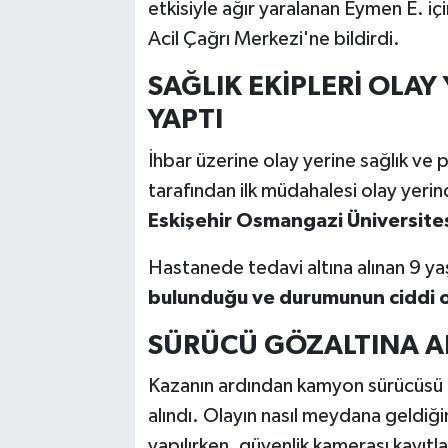
etkisiyle ağır yaralanan Eymen E. 
Acil Çağrı Merkezi'ne bildirdi.
SAĞLIK EKİPLERİ OLAY
YAPTI
İhbar üzerine olay yerine sağlık ve po
tarafından ilk müdahalesi olay yeri
Eskişehir Osmangazi Üniversites
Hastanede tedavi altına alınan 9 y
bulunduğu ve durumunun ciddi 
SÜRÜCÜ GÖZALTINA A
Kazanın ardından kamyon sürücüsü Ba
alındı. Olayın nasıl meydana geldiğ
yapılırken, güvenlik kamerası kayıtlar