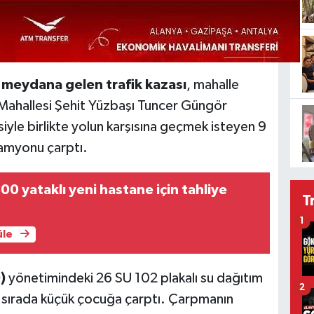
 meydana gelen trafik kazası
, mahalle
t Mahallesi Şehit Yüzbaşı Tuncer Güngör
yle birlikte yolun karşısına geçmek isteyen 9
kamyonu çarptı.
00 yataklı yeni hastane için tahliye
T
1
üle
)
yönetimindeki 26 SU 102 plakalı su dağıtım
2
 sırada küçük çocuğa çarptı. Çarpmanın