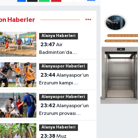
on Haberler
Alanya Haberleri
23:47
Air
Badminton’da
şampiyonluk heyecanı
Alanyaspor Haberleri
Alanya’da
23:44
Alanyaspor’un
Erzurum kampı
tamamlandı
Alanyaspor Haberleri
23:42
Alanyaspor’un
Erzurum provası
golsüz tamamlandı
Alanya Haberleri
23:38
Muz