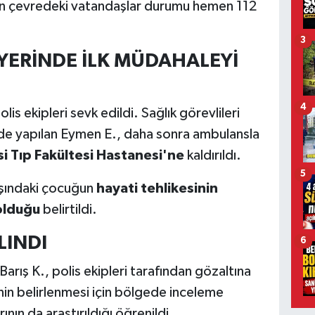
için çevredeki vatandaşlar durumu hemen 112
3
 YERİNDE İLK MÜDAHALEYİ
4
lis ekipleri sevk edildi. Sağlık görevlileri
nde yapılan Eymen E., daha sonra ambulansla
i Tıp Fakültesi Hastanesi'ne
kaldırıldı.
5
aşındaki çocuğun
hayati tehlikesinin
olduğu
belirtildi.
LINDI
6
rış K., polis ekipleri tarafından gözaltına
inin belirlenmesi için bölgede inceleme
ının da araştırıldığı öğrenildi.