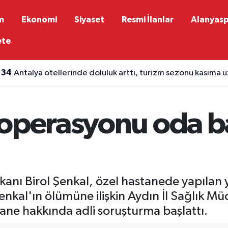
m
Ekonomi
Siyaset
Resmi İlanlar
Alanyas
ete
:34
Antalya otellerinde doluluk arttı, turizm sezonu kasıma 
 operasyonu oda b
kanı Birol Şenkal, özel hastanede yapıla
enkal'ın ölümüne ilişkin Aydın İl Sağlık 
ane hakkında adli soruşturma başlattı.