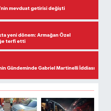
’nin mevduat getirisi değişti
ıkta yeni dönem: Armağan Özel
e terfi etti
in Gündeminde Gabriel Martinelli İddiası