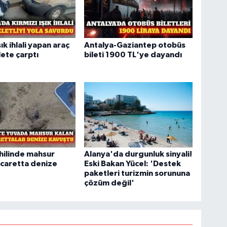
şık ihlali yapan araç
Antalya-Gaziantep otobüs
ete çarptı
bileti 1900 TL'ye dayandı
hilinde mahsur
Alanya'da durgunluk sinyali!
 caretta denize
Eski Bakan Yücel: 'Destek
paketleri turizmin sorununa
çözüm değil'