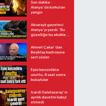
Son dakika -
Alanya'da korkutan
yangın
Aksaraylı gazeteci
Alanya'yı yazdı: 'Bu
güzelliğe bu eksikler
yakışmıyor'
Ahmet Çakar'dan
Beşiktaş kadrosuna
sert sözler
Eşini benzinlikte
unuttu, 6 saat sonra
buluştular
Icardi Galatasaray'ın
ayrılık davetini kabul
etmedi