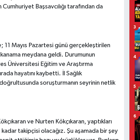
ın Cumhuriyet Başsavcılığı tarafından da
3
re; 11 Mayıs Pazartesi günü gerçekleştirilen
ç kanama meydana geldi. Durumunun
4
es Üniversitesi Eğitim ve Araştırma
ada hayatını kaybetti. İl Sağlık
doğrultusunda soruşturmanın seyrinin netlik
5
6
Kökçıkaran ve Nurten Kökçıkaran, yaptıkları
kadar takipçisi olacağız. Şu aşamada bir şey