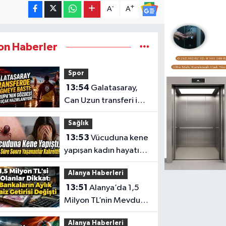
-
+
A
A
on Haberler
Spor
13:54
Galatasaray,
Can Uzun transferi için
Frankfurt ile görüşüyor
Sağlık
13:53
Vücuduna kene
yapışan kadın hayatını
kaybetti
Alanya Haberleri
13:51
Alanya’da 1,5
Milyon TL’nin Mevduat
Getirisi Değişti
Alanya Haberleri