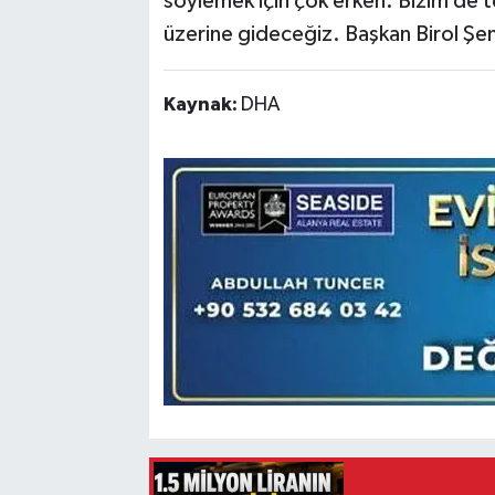
söylemek için çok erken. Bizim de te
üzerine gideceğiz. Başkan Birol Şen
Kaynak:
DHA