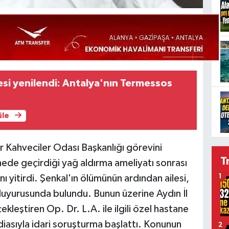
si yenilendi: Antalya'nın Termessos
üle
r Kahveciler Odası Başkanlığı görevini
T
nede geçirdiği yağ aldırma ameliyatı sonrası
1
 yitirdi. Şenkal'ın ölümünün ardından ailesi,
duyurusunda bulundu. Bunun üzerine Aydın İl
leştiren Op. Dr. L.A. ile ilgili özel hastane
diasıyla idari soruşturma başlattı. Konunun
2