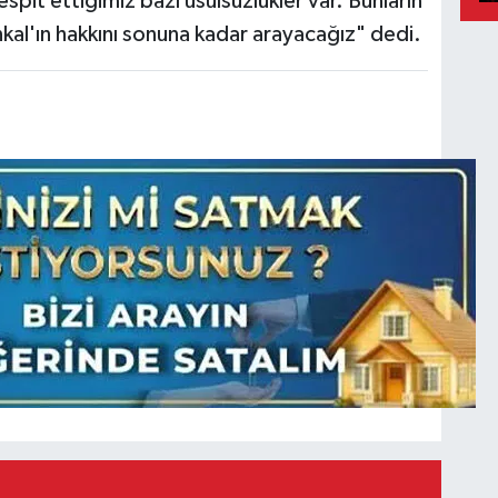
spit ettiğimiz bazı usulsüzlükler var. Bunların
kal'ın hakkını sonuna kadar arayacağız" dedi.