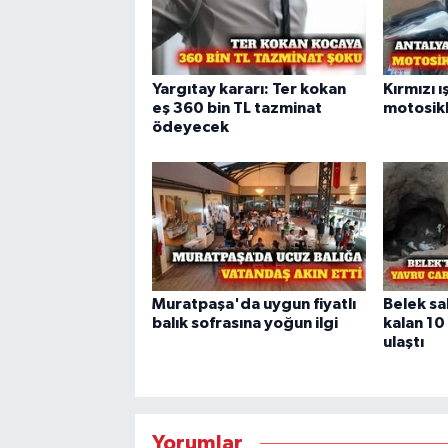
Yargıtay kararı: Ter kokan
Kırmızı ı
eş 360 bin TL tazminat
motosikl
ödeyecek
Muratpaşa'da uygun fiyatlı
Belek sa
balık sofrasına yoğun ilgi
kalan 10
ulaştı
Yorumlar