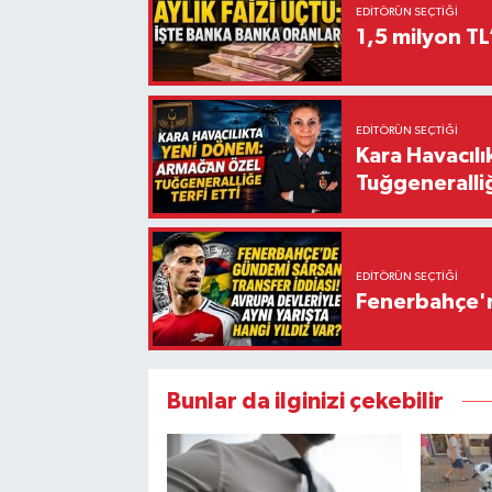
EDITÖRÜN SEÇTIĞI
1,5 milyon TL
EDITÖRÜN SEÇTIĞI
Kara Havacıl
Tuğgeneralliğ
EDITÖRÜN SEÇTIĞI
Fenerbahçe'n
Bunlar da ilginizi çekebilir