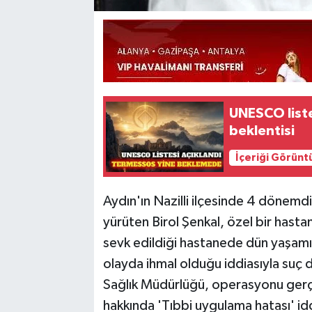
UNESCO liste
beklentisi
İçeriği Görünt
Aydın'ın Nazilli ilçesinde 4 dönemdi
yürüten Birol Şenkal, özel bir hasta
sevk edildiği hastanede dün yaşamını
olayda ihmal olduğu iddiasıyla suç 
Sağlık Müdürlüğü, operasyonu gerçek
hakkında 'Tıbbi uygulama hatası' id