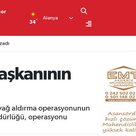
por
Alanya
°
34
uzadı
aşkanının
n yağ aldırma operasyonunun
Müdürlüğü, operasyonu