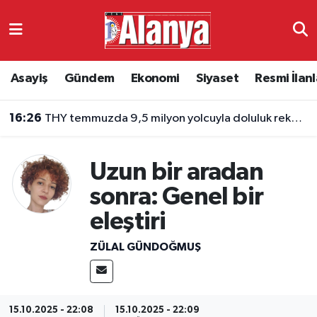
Asayiş
Antalya Nöbetçi Eczaneler
Asayiş
Gündem
Ekonomi
Siyaset
Resmi İlanl
Gündem
Antalya Hava Durumu
16:26
THY temmuzda 9,5 milyon yolcuyla doluluk rekoru kırdı
Ekonomi
Antalya Namaz Vakitleri
Siyaset
Antalya Trafik Yoğunluk Haritası
Uzun bir aradan
sonra: Genel bir
Resmi İlanlar
Süper Lig Puan Durumu ve Fikstür
eleştiri
Alanyaspor
Tüm Manşetler
ZÜLAL GÜNDOĞMUŞ
Turizm
Son Dakika Haberleri
E-Gazete
Haber Arşivi
15.10.2025 - 22:08
15.10.2025 - 22:09