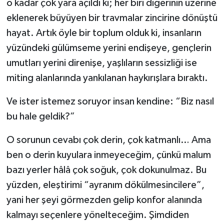
o kadar çok yara açıldı ki; her biri diğerinin üzerine
eklenerek büyüyen bir travmalar zincirine dönüştü
hayat. Artık öyle bir toplum olduk ki, insanların
yüzündeki gülümseme yerini endişeye, gençlerin
umutları yerini direnişe, yaşlıların sessizliği ise
miting alanlarında yankılanan haykırışlara bıraktı.
Ve ister istemez soruyor insan kendine: “Biz nasıl
bu hale geldik?”
O sorunun cevabı çok derin, çok katmanlı… Ama
ben o derin kuyulara inmeyeceğim, çünkü malum
bazı yerler hâlâ çok soğuk, çok dokunulmaz. Bu
yüzden, eleştirimi “ayranım dökülmesincilere”,
yani her şeyi görmezden gelip konfor alanında
kalmayı seçenlere yönelteceğim. Şimdiden