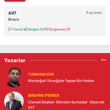
9 ay önce
A07
Bravo
Yanıtla
Beğen (
0
)
Beğenme (
0
)
Yazarlar
TUNAHAN ŞEN
Mesleğini Yüreğiyle Yapan Bir Hekim
İBRAHIM İPBÜKER
Osman Başkan ‘Benden bu kadar’ diyecek
mi?