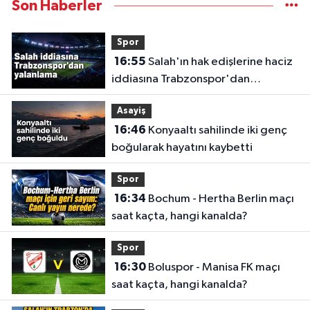
Son Haberler
Spor
16:55
Salah'ın hak edişlerine haciz
iddiasına Trabzonspor'dan
yalanlama
Asayiş
16:46
Konyaaltı sahilinde iki genç
boğularak hayatını kaybetti
Spor
16:34
Bochum - Hertha Berlin maçı
saat kaçta, hangi kanalda?
Spor
16:30
Boluspor - Manisa FK maçı
saat kaçta, hangi kanalda?