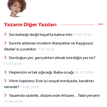
Yazarın Diğer Yazıları
Süs bebeği değil hayatta kalma timi
27.07.2026
Surete aldanan modern Alanyalılar ve Kaygusuz
Abdal'ın çuvaldızı
17.07.2026
Durduğun yer, gerçekten olmak istediğin yer mi?
15.07.2026
Hepimizin ortak sığınağı: Baba ocağı
06.07.2026
Vitrin toplumu: Evin içi sosyal medyada, karakter
nerede?
23.06.2026
Yaşamda sadelik, düşüncede ihtişam... Tabii yersen!
15.06.2026