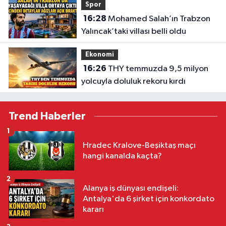
Spor
16:28
Mohamed Salah’ın Trabzon
Yalıncak’taki villası belli oldu
Ekonomi
16:26
THY temmuzda 9,5 milyon
yolcuyla doluluk rekoru kırdı
Trend Haberler
1
Hradec Kralove-Beşiktaş maçı
hangi kanalda kaçta?
2
Alanya iş dünyası endişeli:
Antalya'da 6 şirket için konkordato
kararı