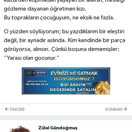
kültürden kopmadan yaşayan bir ailenin, mesleği
gözleme dayanan öğretmen kızı.
Bu toprakların çocuğuyum, ne eksik ne fazla.
O yüzden söylüyorum; bu yazdıklarım bir eleştiri
değil, bir aynadır aslında. Kim kendinde bir parça
görüyorsa, alınsın. Çünkü boşuna dememişler:
“Yarası olan gocunur.”
ÖNCEKI
SONRAKI
Zülal Gündoğmuş