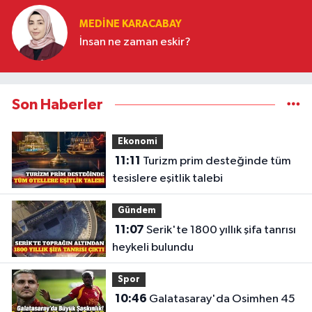
MEDINE KARACABAY
İnsan ne zaman eskir?
Son Haberler
Ekonomi
11:11
Turizm prim desteğinde tüm
tesislere eşitlik talebi
Gündem
11:07
Serik'te 1800 yıllık şifa tanrısı
heykeli bulundu
Spor
10:46
Galatasaray'da Osimhen 45