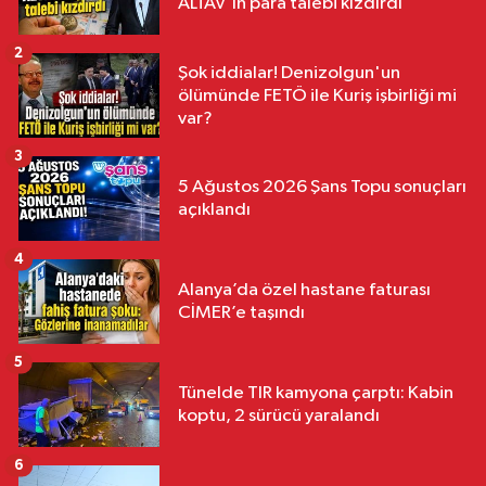
ALTAV'ın para talebi kızdırdı
2
Şok iddialar! Denizolgun'un
ölümünde FETÖ ile Kuriş işbirliği mi
var?
3
5 Ağustos 2026 Şans Topu sonuçları
açıklandı
4
Alanya’da özel hastane faturası
CİMER’e taşındı
5
Tünelde TIR kamyona çarptı: Kabin
koptu, 2 sürücü yaralandı
6