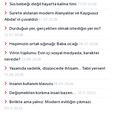
Süs bebeği değil hayatta kalma timi
27.07.2026
Surete aldanan modern Alanyalılar ve Kaygusuz
Abdal'ın çuvaldızı
17.07.2026
Durduğun yer, gerçekten olmak istediğin yer mi?
15.07.2026
Hepimizin ortak sığınağı: Baba ocağı
06.07.2026
Vitrin toplumu: Evin içi sosyal medyada, karakter
nerede?
23.06.2026
Yaşamda sadelik, düşüncede ihtişam... Tabii yersen!
15.06.2026
İnsanın kullanım klavuzu
18.05.2026
Değişmekten korkma insan bazen…
20.11.2025
Birlikte ama yalnız: Modern evliliğin çıkmazı
05.11.2025