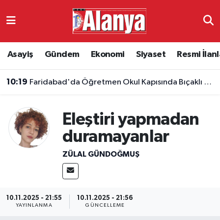
Asayiş
Antalya Nöbetçi Eczaneler
Asayiş
Gündem
Ekonomi
Siyaset
Resmi İlanl
Gündem
Antalya Hava Durumu
10:19
Faridabad'da Öğretmen Okul Kapısında Bıçaklı Saldırıda Öldürüldü
Ekonomi
Antalya Namaz Vakitleri
Siyaset
Antalya Trafik Yoğunluk Haritası
Eleştiri yapmadan
duramayanlar
Resmi İlanlar
Süper Lig Puan Durumu ve Fikstür
ZÜLAL GÜNDOĞMUŞ
Alanyaspor
Tüm Manşetler
Turizm
Son Dakika Haberleri
10.11.2025 - 21:55
10.11.2025 - 21:56
YAYINLANMA
GÜNCELLEME
E-Gazete
Haber Arşivi