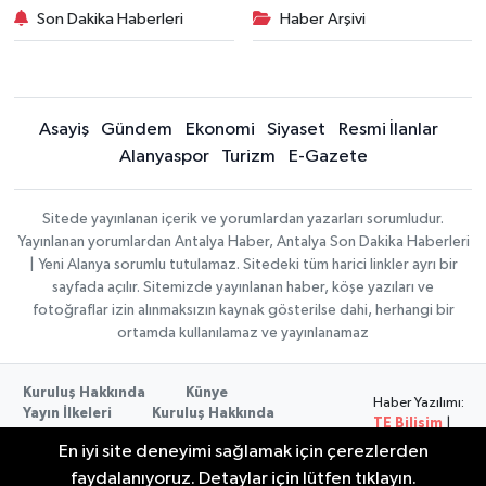
Son Dakika Haberleri
Haber Arşivi
Asayiş
Gündem
Ekonomi
Siyaset
Resmi İlanlar
Alanyaspor
Turizm
E-Gazete
Sitede yayınlanan içerik ve yorumlardan yazarları sorumludur.
Yayınlanan yorumlardan Antalya Haber, Antalya Son Dakika Haberleri
| Yeni Alanya sorumlu tutulamaz. Sitedeki tüm harici linkler ayrı bir
sayfada açılır. Sitemizde yayınlanan haber, köşe yazıları ve
fotoğraflar izin alınmaksızın kaynak gösterilse dahi, herhangi bir
ortamda kullanılamaz ve yayınlanamaz
Kuruluş Hakkında
Künye
Haber Yazılımı:
Yayın İlkeleri
Kuruluş Hakkında
TE Bilişim
|
Düzeltme Politikası
Veri Politikası
Copyright ©
En iyi site deneyimi sağlamak için çerezlerden
Kullanım Şartları
2026
faydalanıyoruz. Detaylar için lütfen tıklayın.