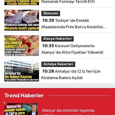
Numaralı Formayı Tercih Etti
Ekonomi
10:39
Türkiye'de Emekli
Maaşlarında Prim Borcu Kesintisi
Uygulanacak
Alanya Haberleri
10:35
Küresel Gelişmelerle
Alanya'da Altın Fiyatları Yükseldi
Antalya Haberleri
10:26
Antalya'da 12 İş Yeri İçin
Kiralama İhalesi Açıldı
Trend Haberler
1
Alanya'da otelciler isyanda.