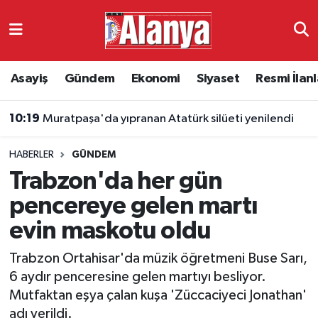
Asayiş
Antalya Nöbetçi Eczaneler
Asayiş
Gündem
Ekonomi
Siyaset
Resmi İlanl
Gündem
Antalya Hava Durumu
10:19
Muratpaşa'da yıpranan Atatürk silüeti yenilendi
Ekonomi
Antalya Namaz Vakitleri
HABERLER
GÜNDEM
Siyaset
Antalya Trafik Yoğunluk Haritası
Trabzon'da her gün
Resmi İlanlar
Süper Lig Puan Durumu ve Fikstür
pencereye gelen martı
evin maskotu oldu
Alanyaspor
Tüm Manşetler
Trabzon Ortahisar'da müzik öğretmeni Buse Sarı,
Turizm
Son Dakika Haberleri
6 aydır penceresine gelen martıyı besliyor.
Mutfaktan eşya çalan kuşa 'Züccaciyeci Jonathan'
E-Gazete
Haber Arşivi
adı verildi.