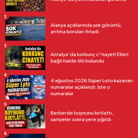
2
Alanya açıklarında şok görüntü,
arıtma boruları fırladı
3
Antalya'da korkunç c*nayet! Elleri
bağlı halde ölü bulundu
4
4 ağustos 2026 Süper Loto kazanan
numaralar açıklandı: İşte o
numaralar
5
Berberde boynunu kırtlattı,
saniyeler sonra yere yığıldı
6