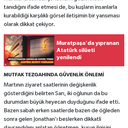
tanıdığını ifade etmesi de, bu kuşların insanlarla
kurabildiği karşılıklı görsel iletişimin bir yansıması
olarak dikkat çekiyor.
Muratpaşa'da yıpranan
Atatürk silüeti
yenilendi
MUTFAK TEZGAHINDA GÜVENLİK ÖNLEMİ
Martının ziyaret saatlerinin değişkenlik
gösterdiğini belirten Sarı, iki oğlunun da bu
durumdan büyük heyecan duyduğunu ifade etti.
Bazen sabah erken saatlerde bazen de öğleden
sonra gelen Jonathan'ı beslerken dikkatli
davrandığını anlatan öğretmen, kuşun ilgisini