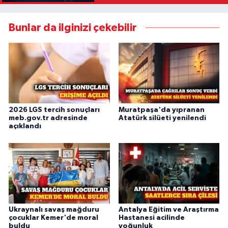
Bunlar da ilginizi çekebilir
2026 LGS tercih sonuçları
Muratpaşa'da yıpranan
meb.gov.tr adresinde
Atatürk silüeti yenilendi
açıklandı
Ukraynalı savaş mağduru
Antalya Eğitim ve Araştırma
çocuklar Kemer'de moral
Hastanesi acilinde
buldu
yoğunluk