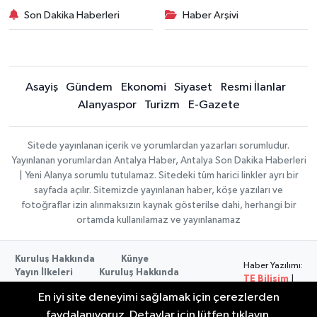
Son Dakika Haberleri
Haber Arşivi
Asayiş
Gündem
Ekonomi
Siyaset
Resmi İlanlar
Alanyaspor
Turizm
E-Gazete
Sitede yayınlanan içerik ve yorumlardan yazarları sorumludur.
Yayınlanan yorumlardan Antalya Haber, Antalya Son Dakika Haberleri
| Yeni Alanya sorumlu tutulamaz. Sitedeki tüm harici linkler ayrı bir
sayfada açılır. Sitemizde yayınlanan haber, köşe yazıları ve
fotoğraflar izin alınmaksızın kaynak gösterilse dahi, herhangi bir
ortamda kullanılamaz ve yayınlanamaz
Kuruluş Hakkında
Künye
Haber Yazılımı:
Yayın İlkeleri
Kuruluş Hakkında
TE Bilişim
|
Düzeltme Politikası
Veri Politikası
Copyright ©
En iyi site deneyimi sağlamak için çerezlerden
Kullanım Şartları
2026
faydalanıyoruz. Detaylar için lütfen tıklayın.