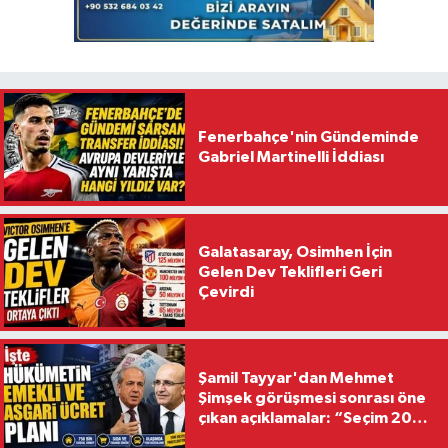
Fenerbahçe'nin Gündeminde
Gabriel Martinelli İddiası
Galatasaray, Osimhen İçin
Gelen Dev Teklifleri Geri
Çevirdi
Şamil Tayyar'dan Mehmet
Şimşek görüşmesi sonrası öne
çıkan açıklamalar: “Seçim 2028
hedefiyle planlanıyor