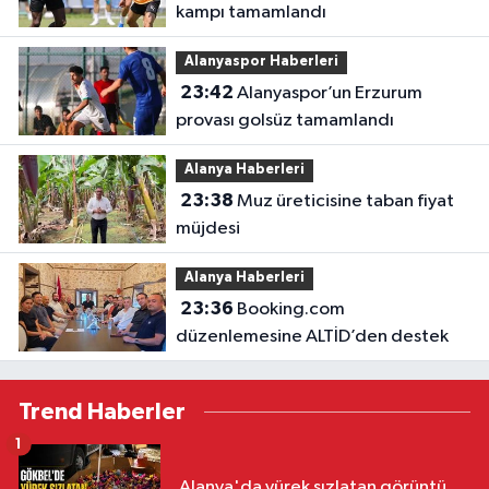
kampı tamamlandı
Alanyaspor Haberleri
23:42
Alanyaspor’un Erzurum
provası golsüz tamamlandı
Alanya Haberleri
23:38
Muz üreticisine taban fiyat
müjdesi
Alanya Haberleri
23:36
Booking.com
düzenlemesine ALTİD’den destek
Trend Haberler
1
Alanya'da yürek sızlatan görüntü