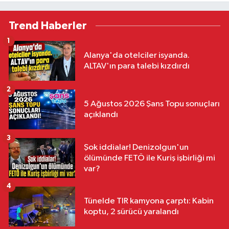
Trend Haberler
1
Alanya'da otelciler isyanda.
ALTAV'ın para talebi kızdırdı
2
5 Ağustos 2026 Şans Topu sonuçları
açıklandı
3
Şok iddialar! Denizolgun'un
ölümünde FETÖ ile Kuriş işbirliği mi
var?
4
Tünelde TIR kamyona çarptı: Kabin
koptu, 2 sürücü yaralandı