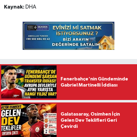
Kaynak:
DHA
Fenerbahçe'nin Gündeminde
Gabriel Martinelli İddiası
Galatasaray, Osimhen İçin
Gelen Dev Teklifleri Geri
Çevirdi