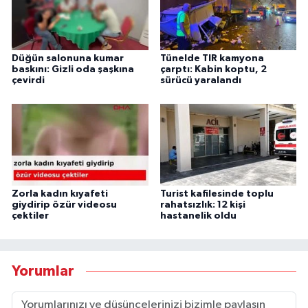
Düğün salonuna kumar
Tünelde TIR kamyona
baskını: Gizli oda şaşkına
çarptı: Kabin koptu, 2
çevirdi
sürücü yaralandı
Zorla kadın kıyafeti
Turist kafilesinde toplu
giydirip özür videosu
rahatsızlık: 12 kişi
çektiler
hastanelik oldu
Yorumlar