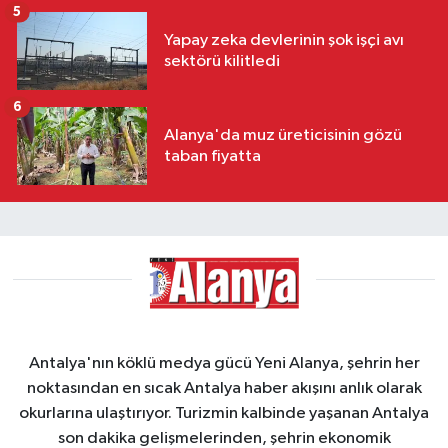
5
Yapay zeka devlerinin şok işçi avı
sektörü kilitledi
6
Alanya'da muz üreticisinin gözü
taban fiyatta
Antalya'nın köklü medya gücü Yeni Alanya, şehrin her
noktasından en sıcak Antalya haber akışını anlık olarak
okurlarına ulaştırıyor. Turizmin kalbinde yaşanan Antalya
son dakika gelişmelerinden, şehrin ekonomik