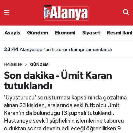
Asayiş
Antalya Nöbetçi Eczaneler
Asayiş
Gündem
Ekonomi
Siyaset
Resmi İlanl
Gündem
Antalya Hava Durumu
23:44
Alanyaspor’un Erzurum kampı tamamlandı
Ekonomi
Antalya Namaz Vakitleri
HABERLER
GÜNDEM
Siyaset
Antalya Trafik Yoğunluk Haritası
Son dakika - Ümit Karan
Resmi İlanlar
Süper Lig Puan Durumu ve Fikstür
tutuklandı
'Uyuşturucu' soruşturması kapsamında gözaltına
Alanyaspor
Tüm Manşetler
alınan 23 kişiden, aralarında eski futbolcu Ümit
Karan’ın da bulunduğu 13 şüpheli tutuklandı.
Turizm
Son Dakika Haberleri
Hastaneye sevk 1 şüphelinin işlemlerine taburcu
olduktan sonra devam edileceği öğrenilirken 9
E-Gazete
Haber Arşivi