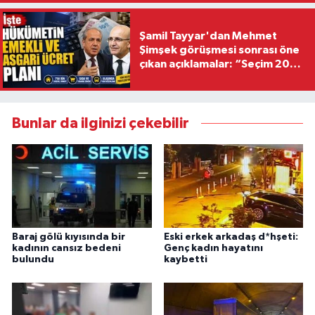
Şamil Tayyar'dan Mehmet
Şimşek görüşmesi sonrası öne
çıkan açıklamalar: “Seçim 2028
hedefiyle planlanıyor
Bunlar da ilginizi çekebilir
Baraj gölü kıyısında bir
Eski erkek arkadaş d*hşeti:
kadının cansız bedeni
Genç kadın hayatını
bulundu
kaybetti