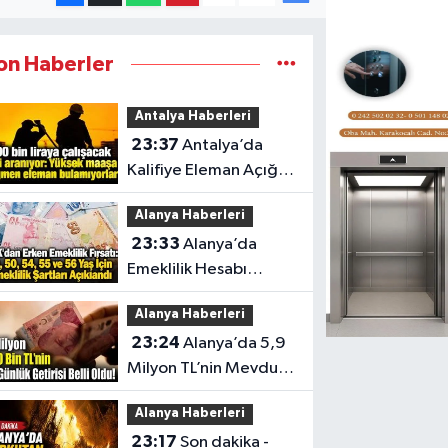
on Haberler
Antalya Haberleri
23:37
Antalya’da
Kalifiye Eleman Açığı
Sektörleri Zorluyor
Alanya Haberleri
23:33
Alanya’da
Emeklilik Hesabı
Yapanlar İçin Kritik Yaş
Alanya Haberleri
Şartları
23:24
Alanya’da 5,9
Milyon TL’nin Mevduat
Getirisi
Alanya Haberleri
23:17
Son dakika -