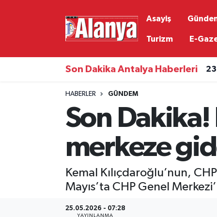
Asayiş
Günde
Asayiş
Antalya Nöbetçi Eczaneler
Turizm
E-Gaz
23
Gündem
Antalya Hava Durumu
Son Dakika Antalya Haberleri
23
Ekonomi
Antalya Namaz Vakitleri
HABERLER
GÜNDEM
Son Dakika! 
Siyaset
Antalya Trafik Yoğunluk Haritası
Resmi İlanlar
Süper Lig Puan Durumu ve Fikstür
merkeze gide
Alanyaspor
Tüm Manşetler
Kemal Kılıçdaroğlu’nun, CHP’
Turizm
Son Dakika Haberleri
Mayıs’ta CHP Genel Merkezi’nd
25.05.2026 - 07:28
E-Gazete
Haber Arşivi
YAYINLANMA