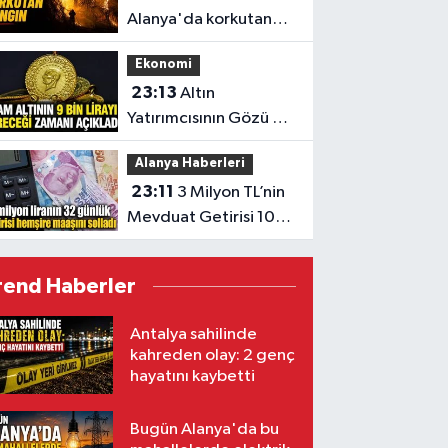
Alanya'da korkutan
yangın
Ekonomi
23:13
Altın
Yatırımcısının Gözü 9
Bin TL’de
Alanya Haberleri
23:11
3 Milyon TL’nin
Mevduat Getirisi 100
Bini Aştı
rend Haberler
Antalya sahilinde
kahreden olay: 2 genç
hayatını kaybetti
Bugün Alanya'da bu