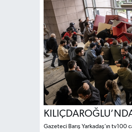
KILIÇDAROĞLU’NDA
Gazeteci Barış Yarkadaş’ın tv100 ca