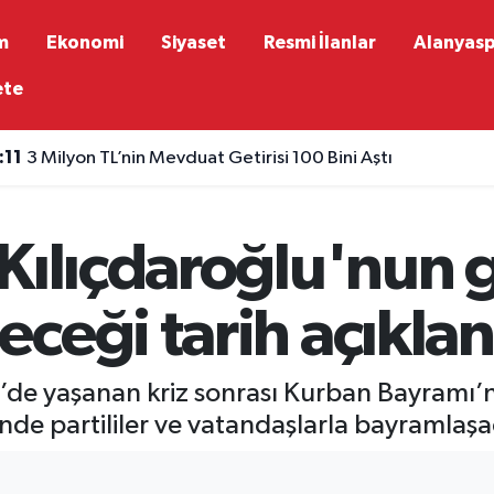
m
Ekonomi
Siyaset
Resmi İlanlar
Alanyas
ete
:11
3 Milyon TL’nin Mevduat Getirisi 100 Bini Aştı
:08
Türkiye UEFA ülke puanında yerini korudu
Kılıçdaroğlu'nun 
ceği tarih açıklan
de yaşanan kriz sonrası Kurban Bayramı’nı
e partililer ve vatandaşlarla bayramlaşaca