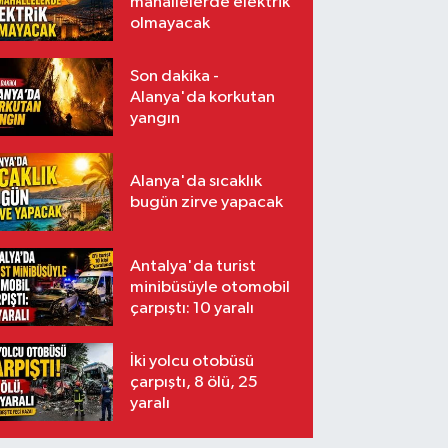
mahallelerde elektrik
olmayacak
Son dakika -
Alanya'da korkutan
yangın
Alanya'da sıcaklık
bugün zirve yapacak
Antalya'da turist
minibüsüyle otomobil
çarpıştı: 10 yaralı
İki yolcu otobüsü
çarpıştı, 8 ölü, 25
yaralı