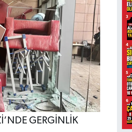
3
4
5
6
İ’NDE GERGİNLİK