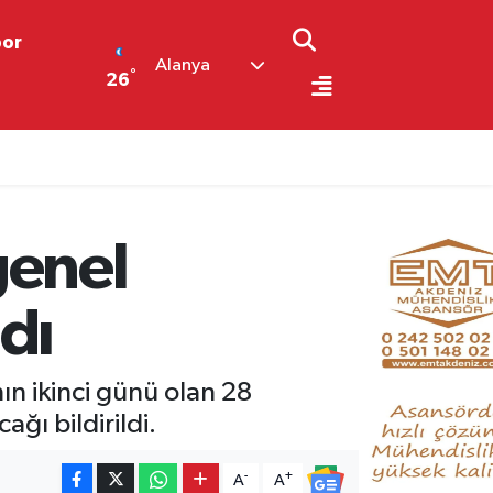
por
Alanya
°
26
genel
dı
n ikinci günü olan 28
ğı bildirildi.
-
+
A
A