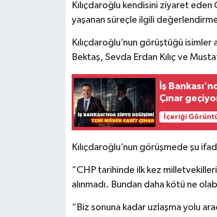
Kılıçdaroğlu kendisini ziyaret eden 
yaşanan süreçle ilgili değerlendirm
Kılıçdaroğlu’nun görüştüğü isimler a
Bektaş, Sevda Erdan Kılıç ve Mustaf
İş Bankası'n
Çınar geçiyo
İçeriği Görünt
Kılıçdaroğlu’nun görüşmede şu ifadel
“CHP tarihinde ilk kez milletvekille
alınmadı. Bundan daha kötü ne olabi
“Biz sonuna kadar uzlaşma yolu arad