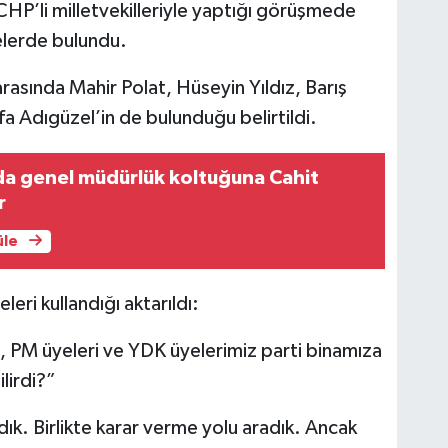
CHP’li milletvekilleriyle yaptığı görüşmede
elerde bulundu.
rasında Mahir Polat, Hüseyin Yıldız, Barış
a Adıgüzel’in de bulunduğu belirtildi.
da genel müdürlük koltuğuna Cahit
r
üle
eri kullandığı aktarıldı:
ri, PM üyeleri ve YDK üyelerimiz parti binamıza
lirdi?”
ık. Birlikte karar verme yolu aradık. Ancak