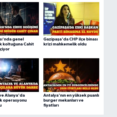
sı'nda genel
Gazipaşa'da CHP ilçe binası
 koltuğuna Cahit
krizi mahkemelik oldu
çiyor
ve Alanya'da
Antalya'nın en yüksek puanlı
ık operasyonu
burger mekanları ve
u
fiyatları