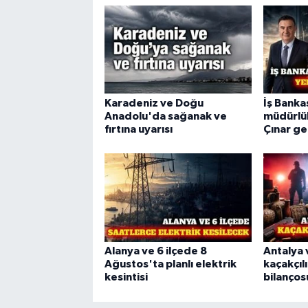
Karadeniz ve Doğu
İş Banka
Anadolu'da sağanak ve
müdürlük
fırtına uyarısı
Çınar ge
Alanya ve 6 ilçede 8
Antalya 
Ağustos'ta planlı elektrik
kaçakçıl
kesintisi
bilanços