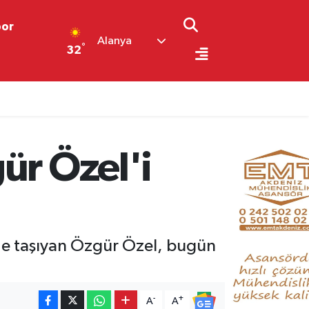
por
Alanya
°
32
ür Özel'i
s'e taşıyan Özgür Özel, bugün
-
+
A
A