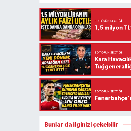
EDITÖRÜN SEÇTIĞI
1,5 milyon TL
EDITÖRÜN SEÇTIĞI
Kara Havacıl
Tuğgeneralliğ
EDITÖRÜN SEÇTIĞI
Fenerbahçe'n
Bunlar da ilginizi çekebilir