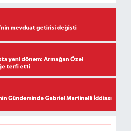
’nin mevduat getirisi değişti
ıkta yeni dönem: Armağan Özel
e terfi etti
in Gündeminde Gabriel Martinelli İddiası