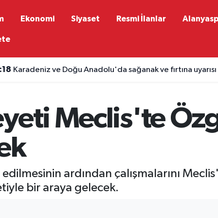
m
Ekonomi
Siyaset
Resmi İlanlar
Alanyas
ete
:18
Karadeniz ve Doğu Anadolu'da sağanak ve fırtına uyarısı
yeti Meclis'te Özg
cek
 edilmesinin ardından çalışmalarını Mecli
iyle bir araya gelecek.