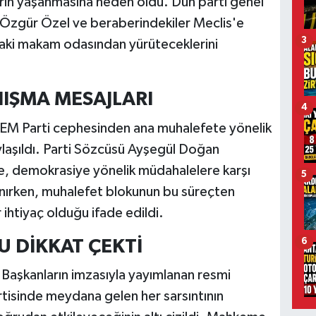
rin yaşanmasına neden oldu. Dün parti genel
e Özgür Özel ve beraberindekiler Meclis'e
3
adaki makam odasından yürüteceklerini
IŞMA MESAJLARI
4
DEM Parti cephesinden ana muhalefete yönelik
laşıldı. Parti Sözcüsü Ayşegül Doğan
e, demokrasiye yönelik müdahalelere karşı
5
anırken, muhalefet blokunun bu süreçten
ihtiyaç olduğu ifade edildi.
U DİKKAT ÇEKTİ
6
 Başkanların imzasıyla yayımlanan resmi
tisinde meydana gelen her sarsıntının