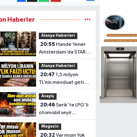
on Haberler
Alanya Haberleri
20:55
Hande Yener
Amsterdam’da STAR
Gene projesini hayata
Alanya Haberleri
geçirdi
20:47
1,5 milyon
TL’nin mevduat getirisi
değişti
Asayiş
20:46
Serik'te LPG'li
otomobil seyir
halindeyken alev aldı
Magazin
20:32
Var mısın Yok