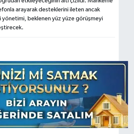
doğrudan etkileyeceğinin altı çizildi. Mahkeme
fonla arayarak desteklerini ileten ancak
 yönetimi, beklenen yüz yüze görüşmeyi
eştirecek.