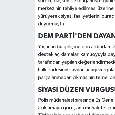
süreci, başkentte olağanüstü günle
merkezinin tahliye edilmesi üzerin
yürüyerek siyasi faaliyetlerini bur
duyurmuştu.
DEM PARTİ'DEN DAYAN
Yaşanan bu gelişmelerin ardından 
destek açıklamaları kamuoyuyla pay
tarafından yapılan değerlendirmed
halk iradesinin savunulacağı vurgul
parçalanmadan çıkmasının temel bir 
SİYASİ DÜZEN VURGUS
Polis müdahalesi sırasında Eş Genel
açıklamaya göre, ana muhalefet par