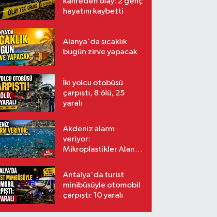
kahreden olay: 2 genç
hayatını kaybetti
Alanya'da sıcaklık
bugün zirve yapacak
İki yolcu otobüsü
çarpıştı, 8 ölü, 25
yaralı
Akdeniz alarm
veriyor:
Mikroplastikler Alanya
kıyılarına taşınıyor
Antalya'da turist
minibüsüyle otomobil
çarpıştı: 10 yaralı