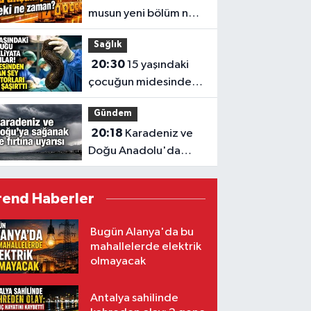
musun yeni bölüm ne
zaman?
Sağlık
20:30
15 yaşındaki
çocuğun midesinden
çıkanlar hayret ettirdi
Gündem
20:18
Karadeniz ve
Doğu Anadolu'da
sağanak ve fırtına
uyarısı
rend Haberler
Bugün Alanya'da bu
mahallelerde elektrik
olmayacak
Antalya sahilinde