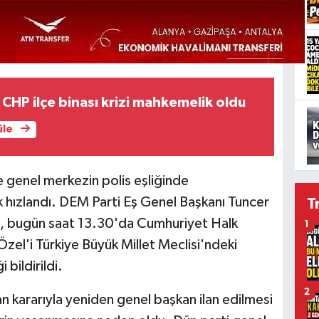
CHP ilçe binası krizi mahkemelik oldu
üle
genel merkezin polis eşliğinde
ik hızlandı. DEM Parti Eş Genel Başkanı Tuncer
T
in, bugün saat 13.30'da Cumhuriyet Halk
1
zel'i Türkiye Büyük Millet Meclisi'ndeki
ildirildi.
2
n kararıyla yeniden genel başkan ilan edilmesi