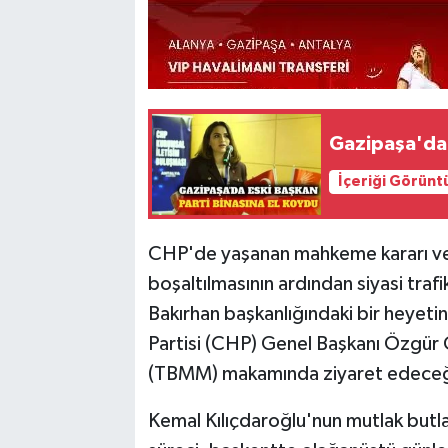
Gazipaşa'da 
İçeriği Görünt
CHP'de yaşanan mahkeme kararı ve 
boşaltılmasının ardından siyasi traf
Bakırhan başkanlığındaki bir heyet
Partisi (CHP) Genel Başkanı Özgür Ö
(TBMM) makamında ziyaret edeceği b
Kemal Kılıçdaroğlu'nun mutlak butla