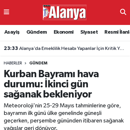
Asayiş
Antalya Nöbetçi Eczaneler
Asayiş
Gündem
Ekonomi
Siyaset
Resmi İlanl
Gündem
Antalya Hava Durumu
23:33
Alanya’da Emeklilik Hesabı Yapanlar İçin Kritik Yaş Şartları
Ekonomi
Antalya Namaz Vakitleri
HABERLER
GÜNDEM
Siyaset
Antalya Trafik Yoğunluk Haritası
Kurban Bayramı hava
Resmi İlanlar
Süper Lig Puan Durumu ve Fikstür
durumu: İkinci gün
sağanak bekleniyor
Alanyaspor
Tüm Manşetler
Meteoroloji'nin 25-29 Mayıs tahminlerine göre,
Turizm
Son Dakika Haberleri
bayramın ilk günü ülke genelinde güneşli
geçerken, perşembe gününden itibaren sağanak
E-Gazete
Haber Arşivi
yağışlar geri dönüyor.