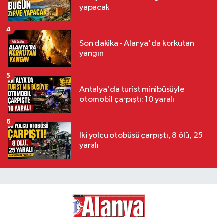
yapacak
4
Son dakika - Alanya'da korkutan
yangın
5
Antalya'da turist minibüsüyle
otomobil çarpıştı: 10 yaralı
6
İki yolcu otobüsü çarpıştı, 8 ölü, 25
yaralı