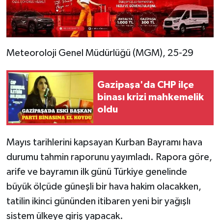
Meteoroloji Genel Müdürlüğü (MGM), 25-29
Gazipaşa'da CHP ilçe
binası krizi mahkemelik
oldu
Mayıs tarihlerini kapsayan Kurban Bayramı hava
durumu tahmin raporunu yayımladı. Rapora göre,
arife ve bayramın ilk günü Türkiye genelinde
büyük ölçüde güneşli bir hava hakim olacakken,
tatilin ikinci gününden itibaren yeni bir yağışlı
sistem ülkeye giriş yapacak.