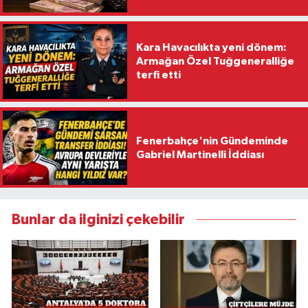
Kara Havacılıkta yeni dönem:
Armağan Özel Tuğgeneralliğe
terfi etti
Fenerbahçe'nin Gündeminde
Gabriel Martinelli İddiası
Bunlar da ilginizi çekebilir