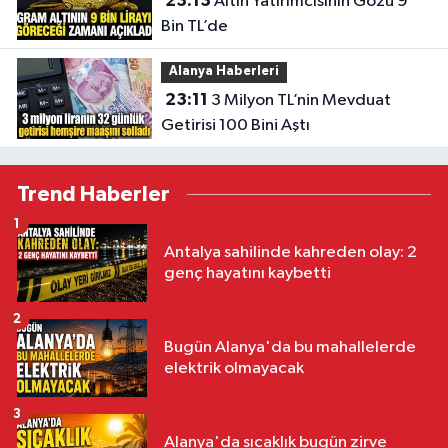
23:13
Altın Yatırımcısının Gözü 9
Bin TL’de
Alanya Haberleri
23:11
3 Milyon TL’nin Mevduat
Getirisi 100 Bini Aştı
Trend Haberler
1
Antalya sahilinde kahreden olay: 2
genç hayatını kaybetti
2
Bugün Alanya'da bu mahallelerde
elektrik olmayacak
3
Alanya'da sıcaklık bugün zirve