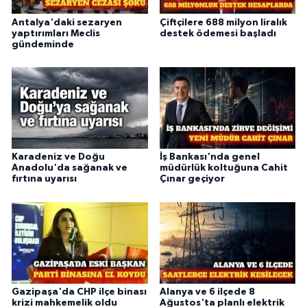
Antalya'daki sezaryen
Çiftçilere 688 milyon liralık
yaptırımları Meclis
destek ödemesi başladı
gündeminde
Karadeniz ve Doğu
İş Bankası'nda genel
Anadolu'da sağanak ve
müdürlük koltuğuna Cahit
fırtına uyarısı
Çınar geçiyor
Gazipaşa'da CHP ilçe binası
Alanya ve 6 ilçede 8
krizi mahkemelik oldu
Ağustos'ta planlı elektrik