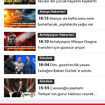
faciası: Bir çocuk hayatını kaybetti
Alanya Haberleri
16:15
Alanya'da hafta sonu nem
bunaltacak, yaylalarda yağış var
Antalyaspor Haberleri
16:10
Antalyaspor Mbaye Diagne
transferi için sponsor arıyor
Gündem
16:04
Dim, gazetecilik yasası
taslağını Bakan Gürlek'e sundu
Gündem
15:55
Çavuşoğlu paylaştı:
Türkiye'nin gurur tablosu ceyrek
asra sığdı