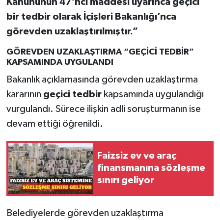
Kanununun 47’nci maddesi uyarınca geçici
bir tedbir olarak İçişleri Bakanlığı’nca
görevden uzaklaştırılmıştır.”
GÖREVDEN UZAKLAŞTIRMA “GEÇİCİ TEDBİR”
KAPSAMINDA UYGULANDI
Bakanlık açıklamasında görevden uzaklaştırma
kararının
geçici tedbir
kapsamında uygulandığı
vurgulandı. Sürece ilişkin adli soruşturmanın ise
devam ettiği öğrenildi.
Faizsiz ev ve araç
finansmanına sözleşme
sınırı geliyor
Belediyelerde görevden uzaklaştırma