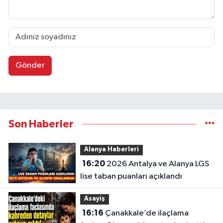
Gönder
Son Haberler
Alanya Haberleri
16:20
2026 Antalya ve Alanya LGS
lise taban puanları açıklandı
Asayiş
16:16
Çanakkale’de ilaçlama