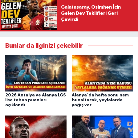
Galatasaray, Osimhen İçin
Gelen Dev Teklifleri Geri
Çevirdi
Bunlar da ilginizi çekebilir
2026 Antalya ve Alanya LGS
Alanya'da hafta sonu nem
lise taban puanları
bunaltacak, yaylalarda
açıklandı
yağış var