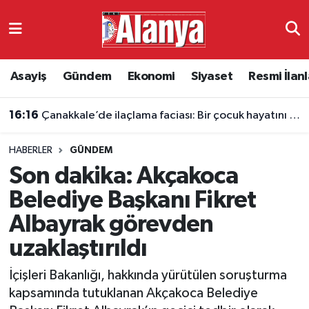
Asayiş
Antalya Nöbetçi Eczaneler
Asayiş
Gündem
Ekonomi
Siyaset
Resmi İlanl
Gündem
Antalya Hava Durumu
16:16
Çanakkale’de ilaçlama faciası: Bir çocuk hayatını kaybetti
Ekonomi
Antalya Namaz Vakitleri
HABERLER
GÜNDEM
Siyaset
Antalya Trafik Yoğunluk Haritası
Son dakika: Akçakoca
Resmi İlanlar
Süper Lig Puan Durumu ve Fikstür
Belediye Başkanı Fikret
Albayrak görevden
Alanyaspor
Tüm Manşetler
uzaklaştırıldı
Turizm
Son Dakika Haberleri
İçişleri Bakanlığı, hakkında yürütülen soruşturma
kapsamında tutuklanan Akçakoca Belediye
E-Gazete
Haber Arşivi