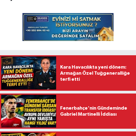
Kara Havacılıkta yeni dönem:
Armağan Özel Tuğgeneralliğe
terfi etti
Fenerbahçe'nin Gündeminde
Gabriel Martinelli İddiası