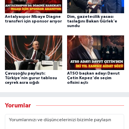
Antalyaspor Mbaye Diagne
Dim, gazetecilik yasası
transferi için sponsor arıyor
taslağını Bakan Gürlek'e
sundu
Çavuşoğlu paylaştı:
ATSO başkan adayı Davut
Türkiye'nin gurur tablosu
Çetin Kepez'de seçim
ceyrek asra sığdı
ofisini açtı
Yorumlar