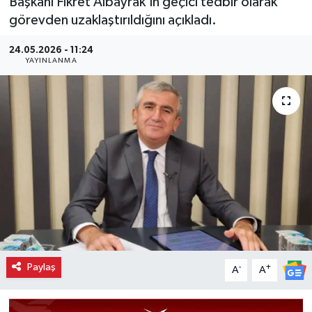
Başkanı Fikret Albayrak’ın geçici tedbir olarak
görevden uzaklaştırıldığını açıkladı.
24.05.2026 - 11:24
YAYINLANMA
Paylaş
-
+
A
A