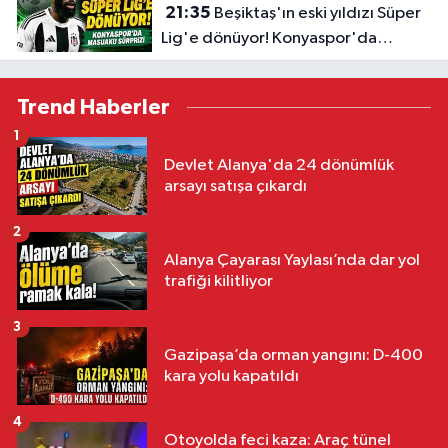
21:35
Beşiktaş'ın eski yıldızı Süper
Lig'e dönüyor! Konyaspor'da
Masuaku sürprizi
Trend Haberler
1
Devlet Alanya'da 24 dönümlük
arsayı satışa çıkardı
2
Alanya Çayarası Yaylası’nda dar yol
trafiği kilitliyor
3
Gazipaşa’da orman yangını: D-400
kara yolu kapatıldı
4
Otoyolda feci kaza: Araç tünel