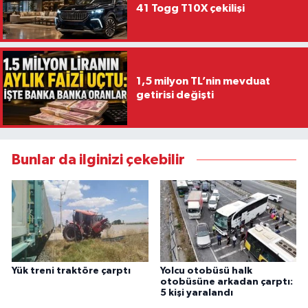
41 Togg T10X çekilişi
1,5 milyon TL’nin mevduat
getirisi değişti
Bunlar da ilginizi çekebilir
Yük treni traktöre çarptı
Yolcu otobüsü halk
otobüsüne arkadan çarptı:
5 kişi yaralandı