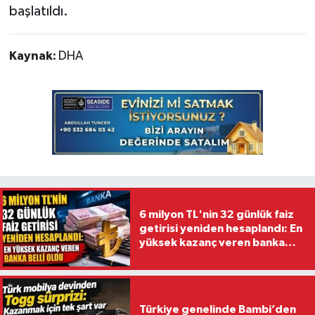
başlatıldı.
Kaynak:
DHA
6 milyon TL'nin 32 günlük faiz
getirisi yeniden hesaplandı: En
yüksek kazanç veren banka
belli oldu
Türkiye genelinde Bambi’den