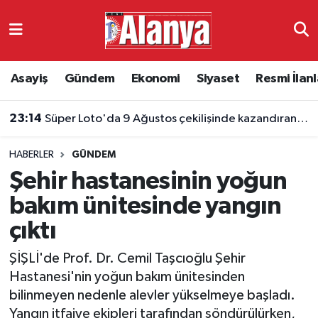
Asayiş
Antalya Nöbetçi Eczaneler
Asayiş
Gündem
Ekonomi
Siyaset
Resmi İlanl
Gündem
Antalya Hava Durumu
23:14
Süper Loto'da 9 Ağustos çekilişinde kazandıran numaralar belli oldu
Ekonomi
Antalya Namaz Vakitleri
HABERLER
GÜNDEM
Siyaset
Antalya Trafik Yoğunluk Haritası
Şehir hastanesinin yoğun
Resmi İlanlar
Süper Lig Puan Durumu ve Fikstür
bakım ünitesinde yangın
çıktı
Alanyaspor
Tüm Manşetler
ŞİŞLİ'de Prof. Dr. Cemil Taşcıoğlu Şehir
Turizm
Son Dakika Haberleri
Hastanesi'nin yoğun bakım ünitesinden
bilinmeyen nedenle alevler yükselmeye başladı.
E-Gazete
Haber Arşivi
Yangın itfaiye ekipleri tarafından söndürülürken,