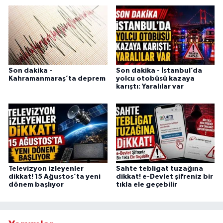
Son dakika -
Son dakika - İstanbul’da
Kahramanmaraş’ta deprem
yolcu otobüsü kazaya
karıştı: Yaralılar var
Televizyon izleyenler
Sahte tebligat tuzağına
dikkat! 15 Ağustos’ta yeni
dikkat! e-Devlet şifreniz bir
dönem başlıyor
tıkla ele geçebilir