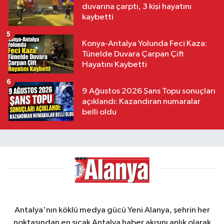
duvarına çarptı, 3 kişi hayatını
kaybetti
5
Konya-Antalya Yolunda Feci Kaza:
Tünelde Duvara Çarpan Çift
Hayatını Kaybetti
6
9 Ağustos 2026 Şans Topu sonuçları
açıklandı: Kazandıran numaralar
belli oldu
Antalya'nın köklü medya gücü Yeni Alanya, şehrin her
noktasından en sıcak Antalya haber akışını anlık olarak