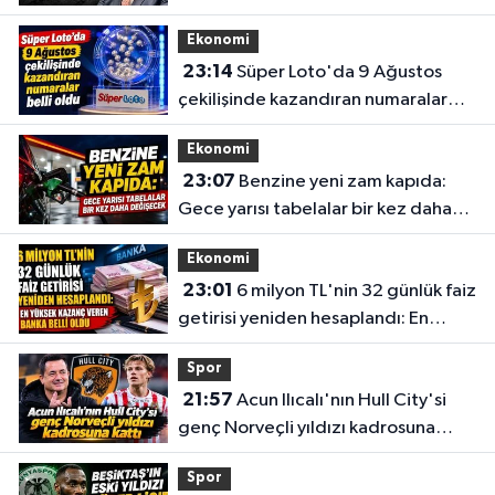
Ekonomi
23:14
Süper Loto'da 9 Ağustos
çekilişinde kazandıran numaralar
belli oldu
Ekonomi
23:07
Benzine yeni zam kapıda:
Gece yarısı tabelalar bir kez daha
değişecek
Ekonomi
23:01
6 milyon TL'nin 32 günlük faiz
getirisi yeniden hesaplandı: En
yüksek kazanç veren banka belli
Spor
oldu
21:57
Acun Ilıcalı'nın Hull City'si
genç Norveçli yıldızı kadrosuna
kattı
Spor