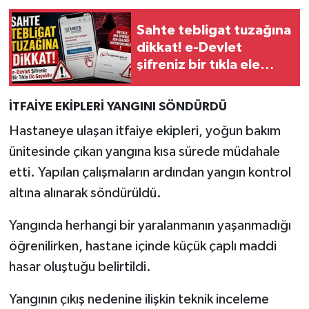
Sahte tebligat tuzağına
dikkat! e-Devlet
şifreniz bir tıkla ele
geçebilir
İTFAİYE EKİPLERİ YANGINI SÖNDÜRDÜ
Hastaneye ulaşan itfaiye ekipleri, yoğun bakım
ünitesinde çıkan yangına kısa sürede müdahale
etti. Yapılan çalışmaların ardından yangın kontrol
altına alınarak söndürüldü.
Yangında herhangi bir yaralanmanın yaşanmadığı
öğrenilirken, hastane içinde küçük çaplı maddi
hasar oluştuğu belirtildi.
Yangının çıkış nedenine ilişkin teknik inceleme