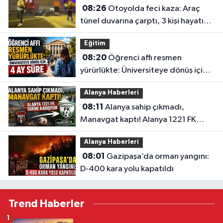
08:26
Otoyolda feci kaza: Araç
tünel duvarına çarptı, 3 kişi hayatını
kaybetti
Eğitim
08:20
Öğrenci affı resmen
yürürlükte: Üniversiteye dönüş için 4
ay süre
Alanya Haberleri
08:11
Alanya sahip çıkmadı,
Manavgat kaptı! Alanya 1221 FK
tarihe karışıyor
Alanya Haberleri
08:01
Gazipaşa’da orman yangını:
D-400 kara yolu kapatıldı
Trend Haberler
1