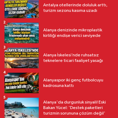
Antalya otellerinde doluluk arttı,
turizm sezonu kasıma uzadı
2
Alanya denizinde mikroplastik
kirliliği endişe verici seviyede
3
Alanya İskelesi’nde ruhsatsız
teknelere ticari faaliyet yasağı
4
Alanyaspor iki genç futbolcuyu
kadrosuna kattı
5
Alanya'da durgunluk sinyali! Eski
Bakan Yücel: 'Destek paketleri
turizmin sorununa çözüm değil'