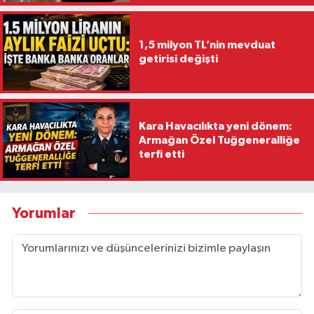
1,5 milyon TL’nin mevduat
getirisi değişti
Kara Havacılıkta yeni dönem:
Armağan Özel Tuğgeneralliğe
terfi etti
Yorumlar