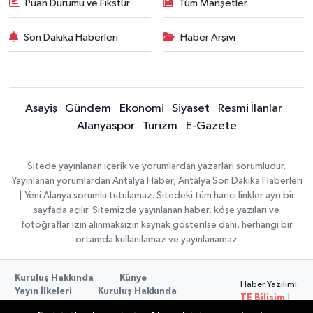
Puan Durumu ve Fikstür
Tüm Manşetler
Son Dakika Haberleri
Haber Arşivi
Asayiş
Gündem
Ekonomi
Siyaset
Resmi İlanlar
Alanyaspor
Turizm
E-Gazete
Sitede yayınlanan içerik ve yorumlardan yazarları sorumludur.
Yayınlanan yorumlardan Antalya Haber, Antalya Son Dakika Haberleri
| Yeni Alanya sorumlu tutulamaz. Sitedeki tüm harici linkler ayrı bir
sayfada açılır. Sitemizde yayınlanan haber, köşe yazıları ve
fotoğraflar izin alınmaksızın kaynak gösterilse dahi, herhangi bir
ortamda kullanılamaz ve yayınlanamaz
Kuruluş Hakkında
Künye
Haber Yazılımı:
Yayın İlkeleri
Kuruluş Hakkında
TE Bilişim
|
Düzeltme Politikası
Veri Politikası
Copyright ©