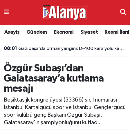
Asayiş
Antalya Nöbetçi Eczaneler
Asayiş
Gündem
Ekonomi
Siyaset
Resmi İlanl
Gündem
Antalya Hava Durumu
08:01
Gazipaşa’da orman yangını: D-400 kara yolu kapatıldı
Ekonomi
Antalya Namaz Vakitleri
07:53
Antalya’da hafta sonu için öne çıkan gezi rotaları
Özgür Subaşı’dan
Siyaset
Antalya Trafik Yoğunluk Haritası
Galatasaray’a kutlama
Resmi İlanlar
Süper Lig Puan Durumu ve Fikstür
mesajı
Alanyaspor
Tüm Manşetler
Beşiktaş jk kongre üyesi (33366) sicil numarası ,
İstanbul Kartalgücü spor ve İstanbul Gençlergücü
Turizm
Son Dakika Haberleri
spor kulübü genç Başkanı Özgür Subaşı,
Galatasaray'ın şampiyonluğunu kutladı.
E-Gazete
Haber Arşivi