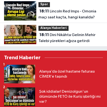
Spor
18:11
Lincoln Red Imps - Omonia
maçı saat kaçta, hangi kanalda?
Alanya Haberleri
18:11
Dini Nikâhta Gelinin Mehir
Talebi yürekleri ağıza getirdi
Trend Haberler
1
Alanya’da özel hastane faturası
CİMER’e taşındı
2
Şok iddialar! Denizolgun'un
ölümünde FETÖ ile Kuriş işbirliği mi
var?