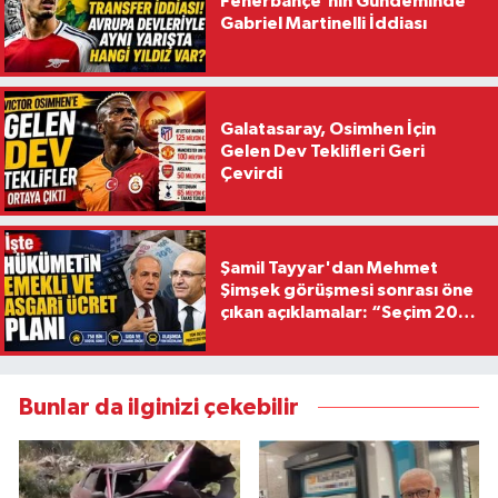
Fenerbahçe'nin Gündeminde
Gabriel Martinelli İddiası
Galatasaray, Osimhen İçin
Gelen Dev Teklifleri Geri
Çevirdi
Şamil Tayyar'dan Mehmet
Şimşek görüşmesi sonrası öne
çıkan açıklamalar: “Seçim 2028
hedefiyle planlanıyor
Bunlar da ilginizi çekebilir