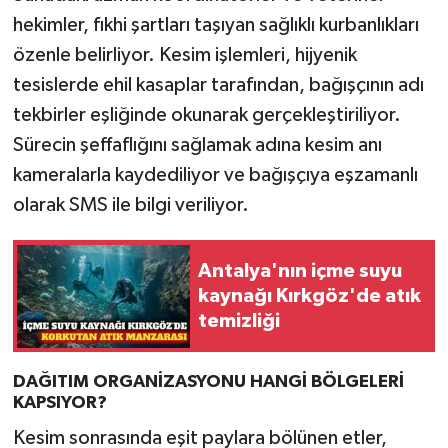
hekimler, fıkhi şartları taşıyan sağlıklı kurbanlıkları
özenle belirliyor. Kesim işlemleri, hijyenik
tesislerde ehil kasaplar tarafından, bağışçının adı
tekbirler eşliğinde okunarak gerçekleştiriliyor.
Sürecin şeffaflığını sağlamak adına kesim anı
kameralarla kaydediliyor ve bağışçıya eşzamanlı
olarak SMS ile bilgi veriliyor.
Antalya'nın içme suyu
kaynağı Kırkgöz'de atık
temizliği
DAĞITIM ORGANİZASYONU HANGİ BÖLGELERİ
KAPSIYOR?
Kesim sonrasında eşit paylara bölünen etler,