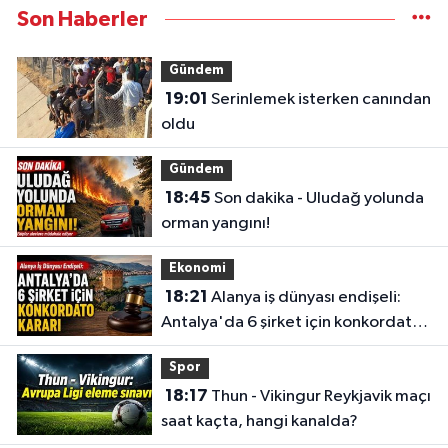
Son Haberler
Gündem
19:01
Serinlemek isterken canından
oldu
Gündem
18:45
Son dakika - Uludağ yolunda
orman yangını!
Ekonomi
18:21
Alanya iş dünyası endişeli:
Antalya'da 6 şirket için konkordato
kararı
Spor
18:17
Thun - Vikingur Reykjavik maçı
saat kaçta, hangi kanalda?