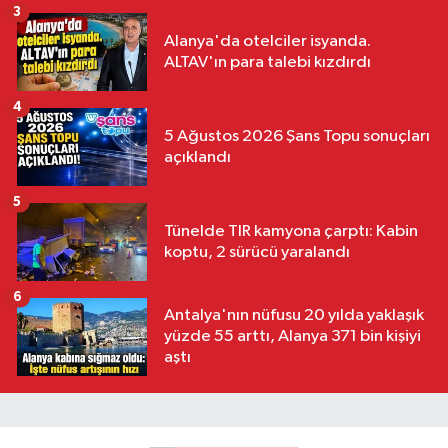
3
Alanya'da otelciler isyanda.
ALTAV'ın para talebi kızdırdı
4
5 Ağustos 2026 Şans Topu sonuçları
açıklandı
5
Tünelde TIR kamyona çarptı: Kabin
koptu, 2 sürücü yaralandı
6
Antalya'nın nüfusu 20 yılda yaklaşık
yüzde 55 arttı, Alanya 371 bin kişiyi
aştı