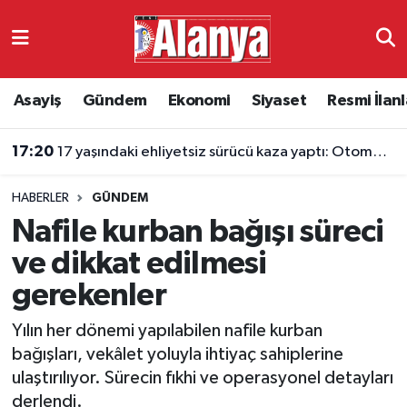
Asayiş
Antalya Nöbetçi Eczaneler
Asayiş
Gündem
Ekonomi
Siyaset
Resmi İlanl
Gündem
Antalya Hava Durumu
17:20
17 yaşındaki ehliyetsiz sürücü kaza yaptı: Otomobil hurdaya döndü
Ekonomi
Antalya Namaz Vakitleri
HABERLER
GÜNDEM
Siyaset
Antalya Trafik Yoğunluk Haritası
Nafile kurban bağışı süreci
Resmi İlanlar
Süper Lig Puan Durumu ve Fikstür
ve dikkat edilmesi
gerekenler
Alanyaspor
Tüm Manşetler
Yılın her dönemi yapılabilen nafile kurban
Turizm
Son Dakika Haberleri
bağışları, vekâlet yoluyla ihtiyaç sahiplerine
ulaştırılıyor. Sürecin fıkhi ve operasyonel detayları
E-Gazete
Haber Arşivi
derlendi.