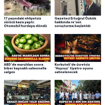
17 yaşındaki ehliyetsiz
Gazeteci Ertuğrul Özkök
sürücü kaza yaptı:
hakkında re'sen
Otomobil hurdaya döndü
soruşturma başlatıldı
ABD'de maruldan sonra
Korkuteli'de ücretsiz
biber kaynaklı salmonella
'Huysuz' tiyatro oyunu
salgını
sahnelenecek