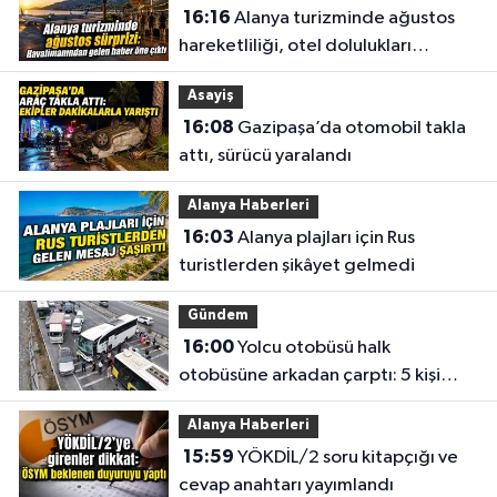
16:16
Alanya turizminde ağustos
hareketliliği, otel dolulukları
yükseldi
Asayiş
16:08
Gazipaşa’da otomobil takla
attı, sürücü yaralandı
Alanya Haberleri
16:03
Alanya plajları için Rus
turistlerden şikâyet gelmedi
Gündem
16:00
Yolcu otobüsü halk
otobüsüne arkadan çarptı: 5 kişi
yaralandı
Alanya Haberleri
15:59
YÖKDİL/2 soru kitapçığı ve
cevap anahtarı yayımlandı