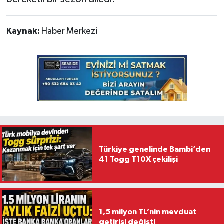
Kaynak:
Haber Merkezi
Türkiye genelinde Bambi’den
41 Togg T10X çekilişi
1,5 milyon TL’nin mevduat
getirisi değişti