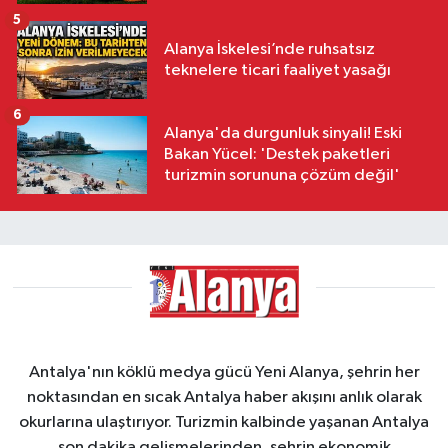
5
Alanya İskelesi’nde ruhsatsız
teknelere ticari faaliyet yasağı
6
Alanya'da durgunluk sinyali! Eski
Bakan Yücel: 'Destek paketleri
turizmin sorununa çözüm değil'
Antalya'nın köklü medya gücü Yeni Alanya, şehrin her
noktasından en sıcak Antalya haber akışını anlık olarak
okurlarına ulaştırıyor. Turizmin kalbinde yaşanan Antalya
son dakika gelişmelerinden, şehrin ekonomik