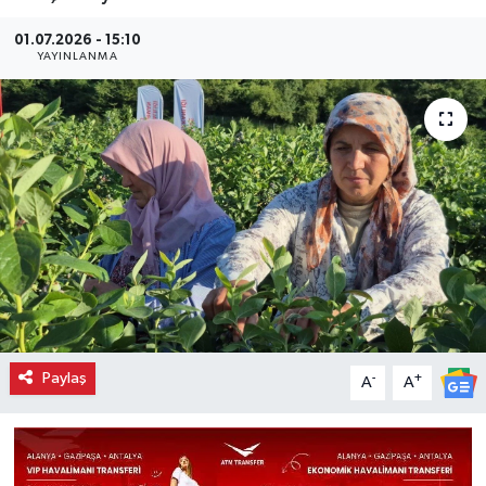
01.07.2026 - 15:10
YAYINLANMA
Paylaş
-
+
A
A