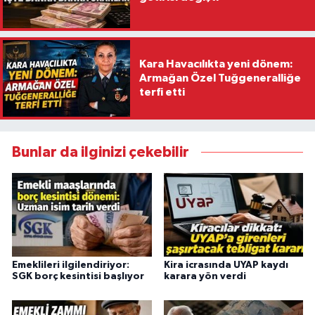
Kara Havacılıkta yeni dönem:
Armağan Özel Tuğgeneralliğe
terfi etti
Bunlar da ilginizi çekebilir
Emeklileri ilgilendiriyor:
Kira icrasında UYAP kaydı
SGK borç kesintisi başlıyor
karara yön verdi