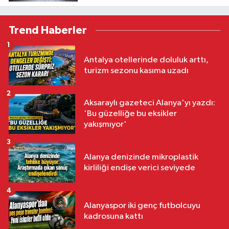
Trend Haberler
1
Antalya otellerinde doluluk arttı,
turizm sezonu kasıma uzadı
2
Aksaraylı gazeteci Alanya'yı yazdı:
'Bu güzelliğe bu eksikler
yakışmıyor'
3
Alanya denizinde mikroplastik
kirliliği endişe verici seviyede
4
Alanyaspor iki genç futbolcuyu
kadrosuna kattı