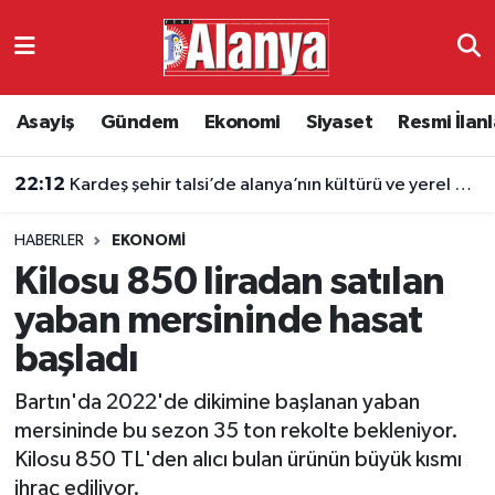
Asayiş
Antalya Nöbetçi Eczaneler
Asayiş
Gündem
Ekonomi
Siyaset
Resmi İlanl
Gündem
Antalya Hava Durumu
22:12
Kardeş şehir talsi’de alanya’nın kültürü ve yerel değerleri tanıtıldı
Ekonomi
Antalya Namaz Vakitleri
HABERLER
EKONOMI
Siyaset
Antalya Trafik Yoğunluk Haritası
Kilosu 850 liradan satılan
Resmi İlanlar
Süper Lig Puan Durumu ve Fikstür
yaban mersininde hasat
başladı
Alanyaspor
Tüm Manşetler
Bartın'da 2022'de dikimine başlanan yaban
Turizm
Son Dakika Haberleri
mersininde bu sezon 35 ton rekolte bekleniyor.
Kilosu 850 TL'den alıcı bulan ürünün büyük kısmı
E-Gazete
Haber Arşivi
ihraç ediliyor.