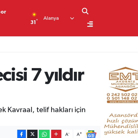
por
Alanya
°
31
cımız yok"
isi 7 yıldır
Kavraal, telif hakları için
-
+
A
A