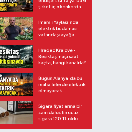
endişeli: Antalya'da 6
şirket için konkordato
kararı
İmamlı Yaylası'nda
elektrik budaması
vatandaşı ayağa
kaldırdı
Hradec Kralove -
Beşiktaş maçı saat
kaçta, hangi kanalda?
Bugün Alanya'da bu
mahallelerde elektrik
olmayacak
Sigara fiyatlarına bir
zam daha: En ucuz
sigara 120 TL oldu