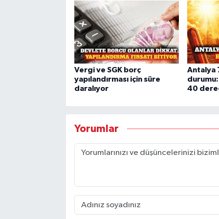
Vergi ve SGK borç
Antalya 
yapılandırması için süre
durumu: 
daralıyor
40 dere
Yorumlar