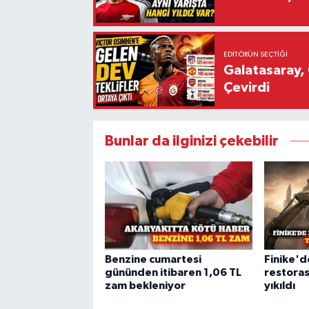
EDITÖRÜN SEÇTIĞI
Galatasaray, 
Çevirdi
Bunlar da ilginizi çekebilir
Benzine cumartesi
Finike'd
gününden itibaren 1,06 TL
restoras
zam bekleniyor
yıkıldı