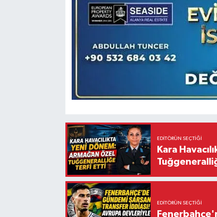
EDITÖRÜN SEÇTIĞI
Kara Havacıl
Tuğgeneralliğ
EDITÖRÜN SEÇTIĞI
Fenerbahçe'n