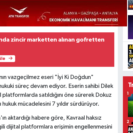
da zincir marketten alınan gofretten
üle
ın vazgeçilmez eseri "İyi Ki Doğdun"
T
 hukuki süreç devam ediyor. Eserin sahibi Dilek
1
ital platformlarda satıldığını öne sürerek Dokuz
ğı hukuk mücadelesini 7 yıldır sürdürüyor.
n aktardığı habere göre, Kavraal haksız
2
ili dijital platformlara erişimin engellenmesini