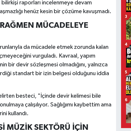
a bilirkişi raporları incelenmeye devam
anlaşmazlığı henüz kesin bir çözüme kavuşmadı.
3
A RAĞMEN MÜCADELEYE
4
orunlarıyla da mücadele etmek zorunda kalan
eçmeyeceğini vurguladı. Kavraal, yapım
nin bir devir sözleşmesi olmadığını, yalnızca
rdiği standart bir izin belgesi olduğunu iddia
5
irten besteci, "İçinde devir kelimesi bile
6
onulmaya çalışılıyor. Sağlığımı kaybettim ama
ni kullandı.
Sİ MÜZİK SEKTÖRÜ İÇİN