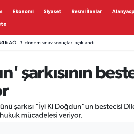
m
Ekonomi
Siyaset
Resmi İlanlar
Alanyas
ete
:46
AÖL 3. dönem sınav sonuçları açıklandı
:33
İran'dan Trump'a sert tepki: "Daha fazla tiyatroya ihtiya
n' şarkısının bestec
or
 şarkısı "İyi Ki Doğdun"un bestecisi Dilek 
r hukuk mücadelesi veriyor.