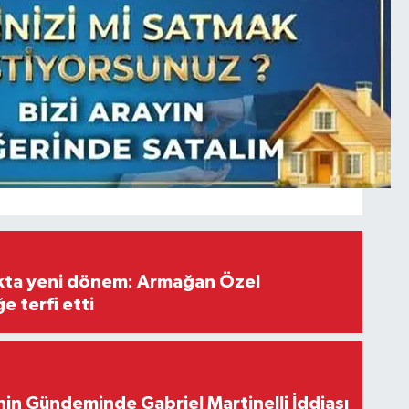
ıkta yeni dönem: Armağan Özel
e terfi etti
in Gündeminde Gabriel Martinelli İddiası