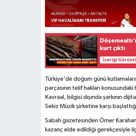
Döşemealtı'n
kurt çıktı
İçeriği Görünt
Türkiye'de doğum günü kutlamaların
parçasının telif hakları konusundaki
Kavraal, bilgisi dışında şarkının dij
Sekiz Müzik şirketine karşı başlattı
Sabah gazetesinden Ömer Karahan'ı
kazanç elde edildiği gerekçesiyle ilg