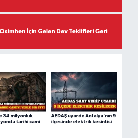
Osimhen İçin Gelen Dev Teklifleri Geri
e 34 milyonluk
AEDAŞ uyardı: Antalya'nın 9
yonda tarihi cami
ilçesinde elektrik kesintisi