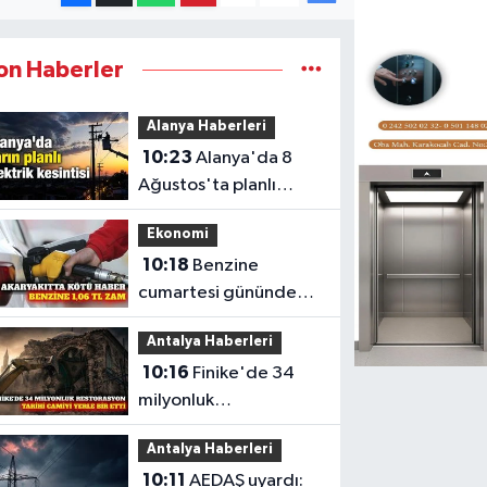
on Haberler
Alanya Haberleri
10:23
Alanya'da 8
Ağustos'ta planlı
elektrik kesintisi
Ekonomi
10:18
Benzine
cumartesi gününden
itibaren 1,06 TL zam
Antalya Haberleri
bekleniyor
10:16
Finike'de 34
milyonluk
restorasyonda tarihi
Antalya Haberleri
cami yıkıldı
10:11
AEDAŞ uyardı: