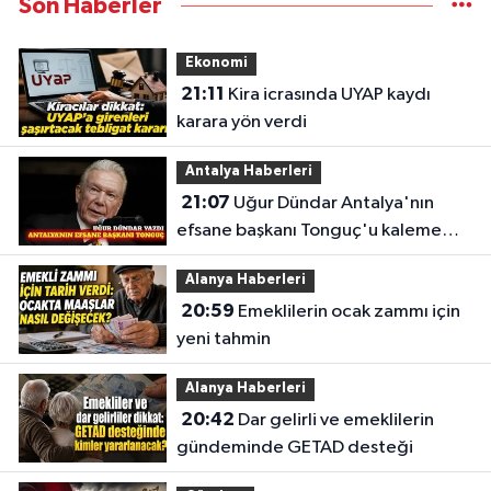
Son Haberler
Ekonomi
21:11
Kira icrasında UYAP kaydı
karara yön verdi
Antalya Haberleri
21:07
Uğur Dündar Antalya'nın
efsane başkanı Tonguç'u kaleme
aldı
Alanya Haberleri
20:59
Emeklilerin ocak zammı için
yeni tahmin
Alanya Haberleri
20:42
Dar gelirli ve emeklilerin
gündeminde GETAD desteği