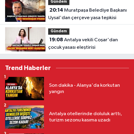
Gündem
20:14
Muratpaşa Belediye Başkanı
Uysal'dan çerçeve yasa tepkisi
Gündem
19:08
Antalya vekili Coşar'dan
çocuk yasası eleştirisi
Trend Haberler
1
Son dakika - Alanya'da korkutan
yangın
2
Antalya otellerinde doluluk arttı,
turizm sezonu kasıma uzadı
3