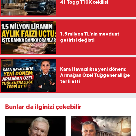
41 Togg T10X çekilişi
1,5 milyon TL’nin mevduat
getirisi değişti
Kara Havacılıkta yeni dönem:
Armağan Özel Tuğgeneralliğe
terfi etti
Bunlar da ilginizi çekebilir