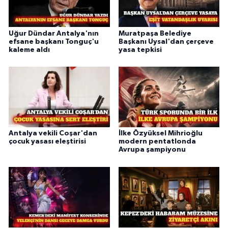
Uğur Dündar Antalya'nın
Muratpaşa Belediye
efsane başkanı Tonguç'u
Başkanı Uysal'dan çerçeve
kaleme aldı
yasa tepkisi
Antalya vekili Coşar'dan
İlke Özyüksel Mihrioğlu
çocuk yasası eleştirisi
modern pentatlonda
Avrupa şampiyonu