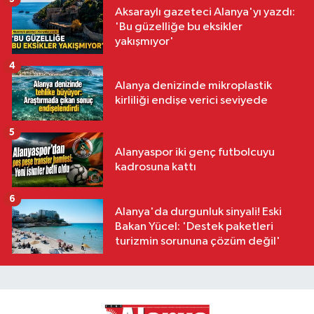
Aksaraylı gazeteci Alanya'yı yazdı:
'Bu güzelliğe bu eksikler
yakışmıyor'
4
Alanya denizinde mikroplastik
kirliliği endişe verici seviyede
5
Alanyaspor iki genç futbolcuyu
kadrosuna kattı
6
Alanya'da durgunluk sinyali! Eski
Bakan Yücel: 'Destek paketleri
turizmin sorununa çözüm değil'