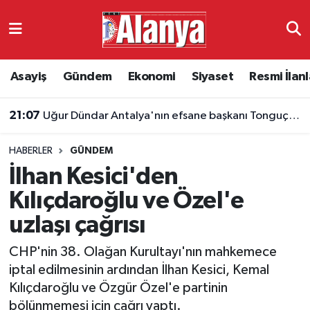
Asayiş
Antalya Nöbetçi Eczaneler
Asayiş
Gündem
Ekonomi
Siyaset
Resmi İlanl
Gündem
Antalya Hava Durumu
21:07
Uğur Dündar Antalya'nın efsane başkanı Tonguç'u kaleme aldı
Ekonomi
Antalya Namaz Vakitleri
HABERLER
GÜNDEM
Siyaset
Antalya Trafik Yoğunluk Haritası
İlhan Kesici'den
Resmi İlanlar
Süper Lig Puan Durumu ve Fikstür
Kılıçdaroğlu ve Özel'e
uzlaşı çağrısı
Alanyaspor
Tüm Manşetler
CHP'nin 38. Olağan Kurultayı'nın mahkemece
Turizm
Son Dakika Haberleri
iptal edilmesinin ardından İlhan Kesici, Kemal
Kılıçdaroğlu ve Özgür Özel'e partinin
E-Gazete
Haber Arşivi
bölünmemesi için çağrı yaptı.