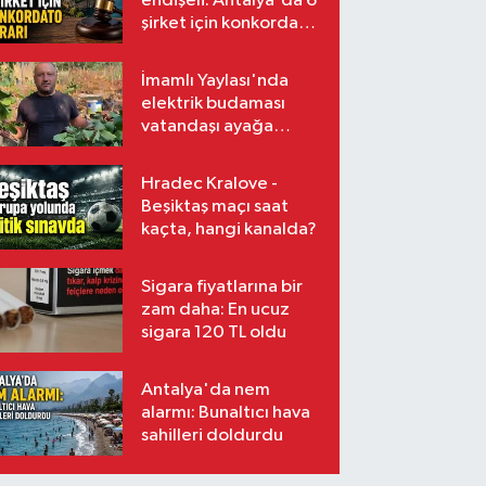
endişeli: Antalya'da 6
şirket için konkordato
kararı
İmamlı Yaylası'nda
elektrik budaması
vatandaşı ayağa
kaldırdı
Hradec Kralove -
Beşiktaş maçı saat
kaçta, hangi kanalda?
Sigara fiyatlarına bir
zam daha: En ucuz
sigara 120 TL oldu
Antalya'da nem
alarmı: Bunaltıcı hava
sahilleri doldurdu