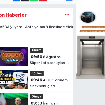
on Haberler
Anta
10:1
uyard
Antal
Yaşam
ilçes
09:50
6 Ağustos
kesin
Süper Loto sonuçları
açıklandı
Eğitim
09:46
AÖL 3. dönem
sınav sonuçları
açıklandı
Dünya
09:33
İran'dan