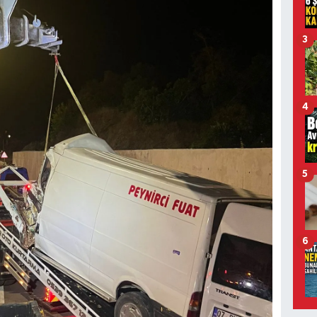
3
4
5
6