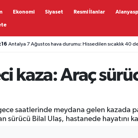
m
Ekonomi
Siyaset
Resmi İlanlar
Alanyas
ete
:11
Köprülü Kanyon artık müdürlük statüsüyle yönetilecek
ci kaza: Araç sürü
gece saatlerinde meydana gelen kazada pa
an sürücü Bilal Ulaş, hastanede hayatını ka