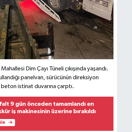
 Mahallesi Dim Çayı Tüneli çıkışında yaşandı.
 kullandığı panelvan, sürücünün direksiyon
beton istinat duvarına çarptı.
sfalt 9 gün önceden tamamlandı en
kür iş makinesinin üzerine bırakıldı
üle