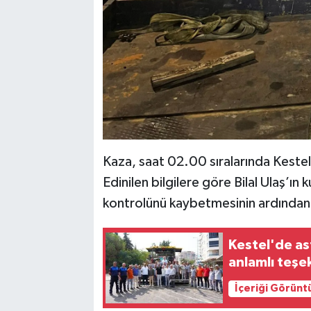
Kaza, saat 02.00 sıralarında Kestel
Edinilen bilgilere göre Bilal Ulaş’ın
kontrolünü kaybetmesinin ardından 
Kestel'de a
anlamlı teşek
İçeriği Görünt