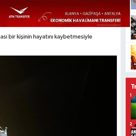
sı bir kişinin hayatını kaybetmesiyle
T
1
2