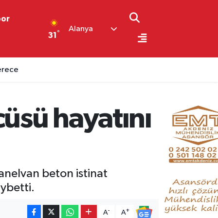
por
Alanya
°
31
cüsü hayatını
nelvan beton istinat
ybetti.
-
+
A
A