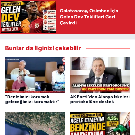
Galatasaray, Osimhen İçin
Gelen Dev Teklifleri Geri
Çevirdi
Bunlar da ilginizi çekebilir
"Denizimizi korumak
AK Parti'den Alanya İskelesi
geleceğimizi korumaktır"
protokolüne destek