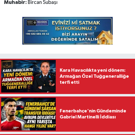
Muhabir:
Bircan Subaşı
Kara Havacılıkta yeni dönem:
Armağan Özel Tuğgeneralliğe
terfi etti
Fenerbahçe'nin Gündeminde
Gabriel Martinelli İddiası