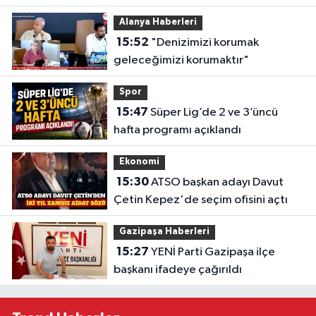
asra sığdı
Alanya Haberleri
15:52
"Denizimizi korumak
geleceğimizi korumaktır"
Spor
15:47
Süper Lig’de 2 ve 3’üncü
hafta programı açıklandı
Ekonomi
15:30
ATSO başkan adayı Davut
Çetin Kepez'de seçim ofisini açtı
Gazipaşa Haberleri
15:27
YENİ Parti Gazipaşa ilçe
başkanı ifadeye çağırıldı