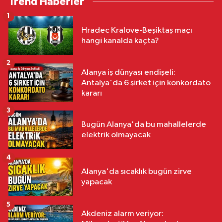
Trend Haberler
1
Hradec Kralove-Beşiktaş maçı
hangi kanalda kaçta?
2
Alanya iş dünyası endişeli:
Antalya'da 6 şirket için konkordato
kararı
3
Bugün Alanya'da bu mahallelerde
elektrik olmayacak
4
Alanya'da sıcaklık bugün zirve
yapacak
5
Akdeniz alarm veriyor: