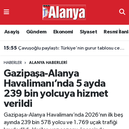
Asayiş
Antalya Nöbetçi Eczaneler
Asayiş
Gündem
Ekonomi
Siyaset
Resmi İlanl
Gündem
Antalya Hava Durumu
15:55
Çavuşoğlu paylaştı: Türkiye'nin gurur tablosu ceyrek asra sığdı
Ekonomi
Antalya Namaz Vakitleri
HABERLER
ALANYA HABERLERI
Siyaset
Antalya Trafik Yoğunluk Haritası
Gazipaşa-Alanya
Resmi İlanlar
Süper Lig Puan Durumu ve Fikstür
Havalimanı’nda 5 ayda
239 bin yolcuya hizmet
Alanyaspor
Tüm Manşetler
verildi
Turizm
Son Dakika Haberleri
Gazipaşa-Alanya Havalimanı’nda 2026’nın ilk beş
ayında 239 bin 578 yolcu ve 1.769 uçak trafiği
E-Gazete
Haber Arşivi