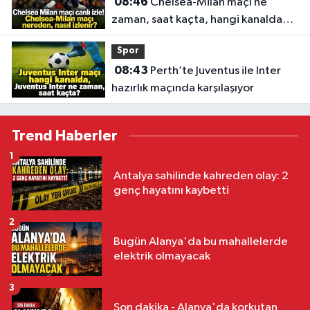
08:46
Chelsea-Milan maçı ne
zaman, saat kaçta, hangi kanalda?
Canlı yayın bilgileri
Spor
08:43
Perth’te Juventus ile Inter
hazırlık maçında karşılaşıyor
Trend Haberler
1
Antalya sahilinde kahreden olay: 2
genç hayatını kaybetti
2
Bugün Alanya'da bu mahallelerde
elektrik olmayacak
3
Son dakika - Alanya'da korkutan