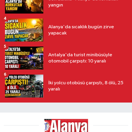
yangın
4
Alanya'da sıcaklık bugün zirve
yapacak
5
Antalya'da turist minibüsüyle
otomobil çarpıştı: 10 yaralı
6
İki yolcu otobüsü çarpıştı, 8 ölü, 25
yaralı