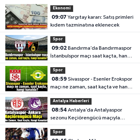
Ekonomi
09:07
Yargıtay kararı: Satış primleri
kıdem tazminatına eklenecek
Spor
09:02
Bandırma’da Bandırmaspor
İstanbulspor maçı saat kaçta, hangi
kanalda?
Spor
08:59
Sivasspor - Esenler Erokspor
maçı ne zaman, saat kaçta ve hangi
kanalda?
Antalya Haberleri
08:54
Antalya’da Antalyaspor
sezonu Keçiörengücü maçıyla
açıyor
Spor