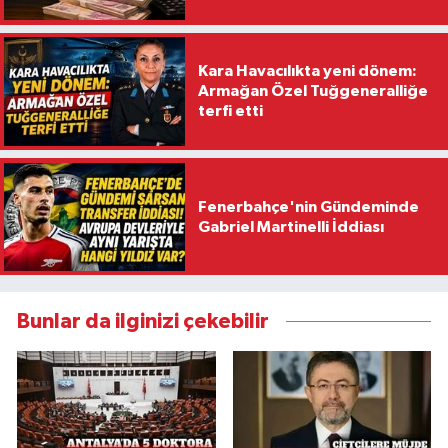
Kara Havacılıkta yeni dönem:
Armağan Özel Tuğgeneralliğe
terfi etti
Fenerbahçe'nin Gündeminde
Gabriel Martinelli İddiası
Bunlar da ilginizi çekebilir