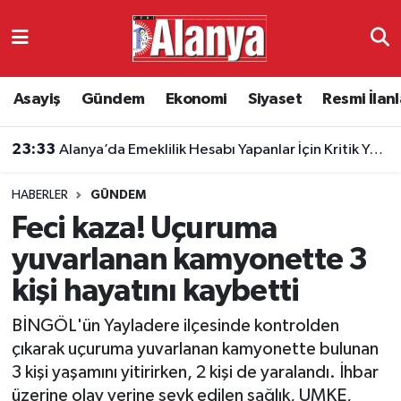
Asayiş
Antalya Nöbetçi Eczaneler
Asayiş
Gündem
Ekonomi
Siyaset
Resmi İlanl
Gündem
Antalya Hava Durumu
23:33
Alanya’da Emeklilik Hesabı Yapanlar İçin Kritik Yaş Şartları
Ekonomi
Antalya Namaz Vakitleri
HABERLER
GÜNDEM
Siyaset
Antalya Trafik Yoğunluk Haritası
Feci kaza! Uçuruma
Resmi İlanlar
Süper Lig Puan Durumu ve Fikstür
yuvarlanan kamyonette 3
kişi hayatını kaybetti
Alanyaspor
Tüm Manşetler
BİNGÖL'ün Yayladere ilçesinde kontrolden
Turizm
Son Dakika Haberleri
çıkarak uçuruma yuvarlanan kamyonette bulunan
3 kişi yaşamını yitirirken, 2 kişi de yaralandı. İhbar
E-Gazete
Haber Arşivi
üzerine olay yerine sevk edilen sağlık, UMKE,