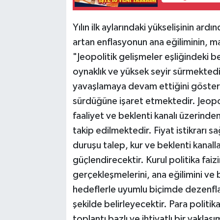
Yılın ilk aylarındaki yükselişinin ardı
artan enflasyonun ana eğiliminin, ma
"Jeopolitik gelişmeler eşliğindeki bel
oynaklık ve yüksek seyir sürmektedir.
yavaşlamaya devam ettiğini gösterirk
sürdüğüne işaret etmektedir. Jeopoli
faaliyet ve beklenti kanalı üzerind
takip edilmektedir. Fiyat istikrarı s
duruşu talep, kur ve beklenti kanall
güçlendirecektir. Kurul politika faizi
gerçekleşmelerini, ana eğilimini ve
hedeflerle uyumlu biçimde dezenflas
şekilde belirleyecektir. Para politik
toplantı bazlı ve ihtiyatlı bir yakl