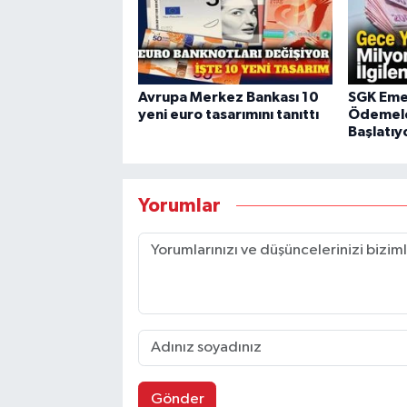
Avrupa Merkez Bankası 10
SGK Emek
yeni euro tasarımını tanıttı
Ödemele
Başlatıy
Yorumlar
Gönder