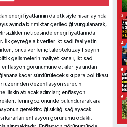
ndan enerji fiyatlarının da etkisiyle nisan ayında
3
yıs ayında bir miktar gerilediği vurgulanarak,
irsizlikler neticesinde enerji fiyatlarında
 İlk çeyreğe ait veriler iktisadi faaliyetin
4
en, öncü veriler iç talepteki zayıf seyrin
tik gelişmelerin maliyet kanalı, iktisadi
en enflasyon görünümüne etkileri yakından
5
ağlanana kadar sürdürülecek sıkı para politikası
arı üzerinden dezenflasyon sürecini
ne ilişkin atılacak adımları; enflasyon
6
 beklentilerini göz önünde bulundurarak ara
yonun gerektirdiği sıkılığı sağlayacak
ası kararları enflasyon görünümü odaklı,
aşımla alınmaktadır. Enflasyon görünümünde