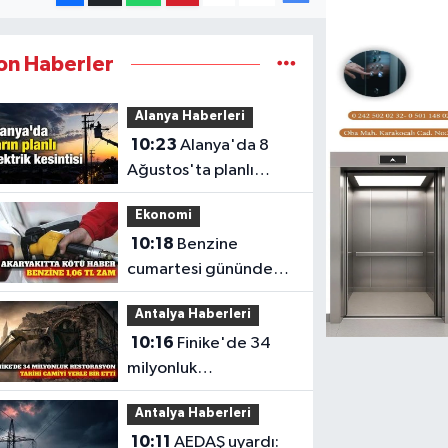
on Haberler
Alanya Haberleri
10:23
Alanya'da 8
Ağustos'ta planlı
elektrik kesintisi
Ekonomi
10:18
Benzine
cumartesi gününden
itibaren 1,06 TL zam
Antalya Haberleri
bekleniyor
10:16
Finike'de 34
milyonluk
restorasyonda tarihi
Antalya Haberleri
cami yıkıldı
10:11
AEDAŞ uyardı: