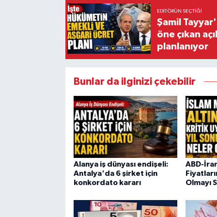
EDITÖRÜN SEÇTIĞI
Şamil Tayyar
öne çıkan aç
planlanıyor
Bunlar da ilginizi çekebilir
Alanya iş dünyası endişeli:
ABD-İran
Antalya'da 6 şirket için
Fiyatları
konkordato kararı
Olmayı 