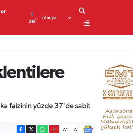
por
Alanya
°
28
lentilere
ka faizinin yüzde 37'de sabit
-
+
A
A