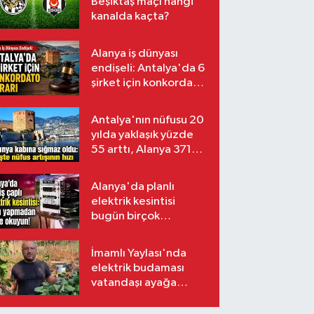
Beşiktaş maçı hangi
kanalda kaçta?
Alanya iş dünyası
endişeli: Antalya'da 6
şirket için konkordato
kararı
Antalya'nın nüfusu 20
yılda yaklaşık yüzde
55 arttı, Alanya 371
bin kişiyi aştı
Alanya'da planlı
elektrik kesintisi
bugün birçok
mahalleyi etkileyecek
İmamlı Yaylası'nda
elektrik budaması
vatandaşı ayağa
kaldırdı