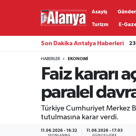
Asayiş
Günde
Asayiş
Antalya Nöbetçi Eczaneler
Turizm
E-Gaz
Gündem
Antalya Hava Durumu
Son Dakika Antalya Haberleri
23
Ekonomi
Antalya Namaz Vakitleri
HABERLER
EKONOMI
Faiz kararı 
Siyaset
Antalya Trafik Yoğunluk Haritası
Resmi İlanlar
Süper Lig Puan Durumu ve Fikstür
paralel davr
Alanyaspor
Tüm Manşetler
Türkiye Cumhuriyet Merkez Ban
Turizm
Son Dakika Haberleri
tutulmasına karar verdi.
11.06.2026 - 16:32
11.06.2026 - 17:03
E-Gazete
Haber Arşivi
YAYINLANMA
GÜNCELLEME