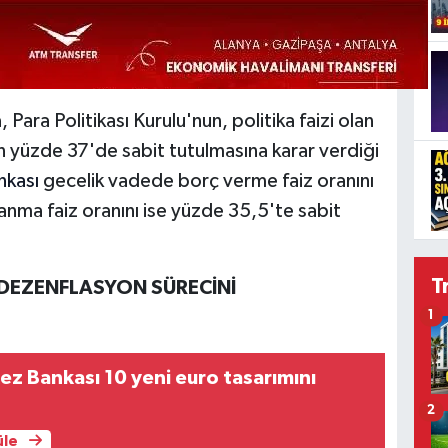
ara Politikası Kurulu'nun, politika faizi olan
nın yüzde 37'de sabit tutulmasına karar verdiği
nkası
gecelik vadede borç verme faiz oranını
nma faiz oranını ise yüzde 35,5'te sabit
T
, DEZENFLASYON SÜRECİNİ
1
z Bankası 10 yeni euro tasarımını
2
üle