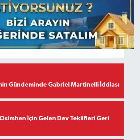
in Gündeminde Gabriel Martinelli İddiası
Osimhen İçin Gelen Dev Teklifleri Geri