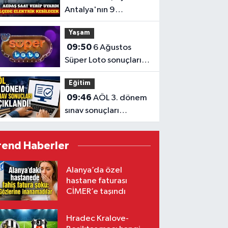
Antalya'nın 9
ilçesinde elektrik
Yaşam
kesintisi
09:50
6 Ağustos
Süper Loto sonuçları
açıklandı
Eğitim
09:46
AÖL 3. dönem
sınav sonuçları
açıklandı
rend Haberler
Alanya’da özel
hastane faturası
CİMER’e taşındı
Hradec Kralove-