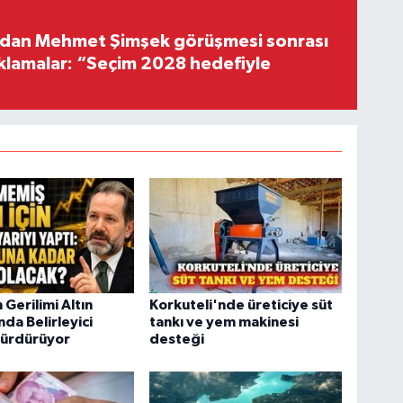
'dan Mehmet Şimşek görüşmesi sonrası
ıklamalar: “Seçim 2028 hedefiyle
 Gerilimi Altın
Korkuteli'nde üreticiye süt
nda Belirleyici
tankı ve yem makinesi
Sürdürüyor
desteği