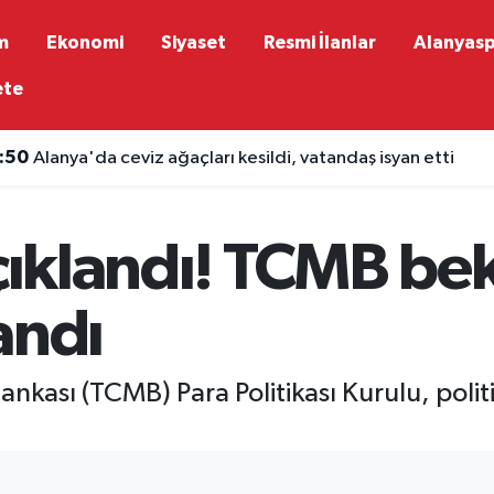
m
Ekonomi
Siyaset
Resmi İlanlar
Alanyas
ete
:50
Alanya'da ceviz ağaçları kesildi, vatandaş isyan etti
açıklandı! TCMB bek
andı
kası (TCMB) Para Politikası Kurulu, politi