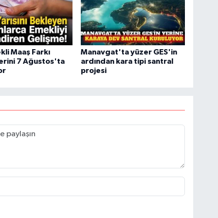
li Maaş Farkı
Manavgat'ta yüzer GES'in
rini 7 Ağustos'ta
ardından kara tipi santral
or
projesi