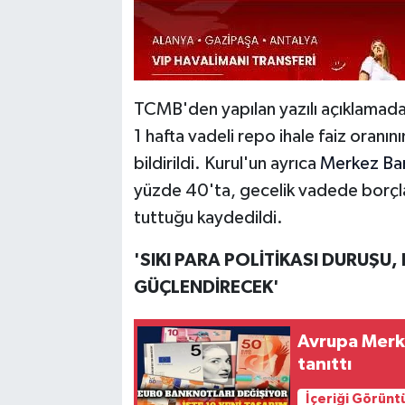
TCMB'den yapılan yazılı açıklamada, P
1 hafta vadeli repo ihale faiz oranı
bildirildi. Kurul'un ayrıca
Merkez Ba
yüzde 40'ta, gecelik vadede borçla
tuttuğu kaydedildi.
'SIKI PARA POLİTİKASI DURUŞU
GÜÇLENDİRECEK'
Avrupa Merke
tanıttı
İçeriği Görünt