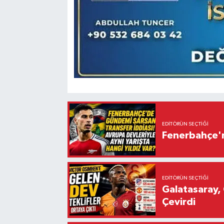
EDITÖRÜN SEÇTIĞI
Fenerbahçe'n
EDITÖRÜN SEÇTIĞI
Galatasaray, 
Çevirdi