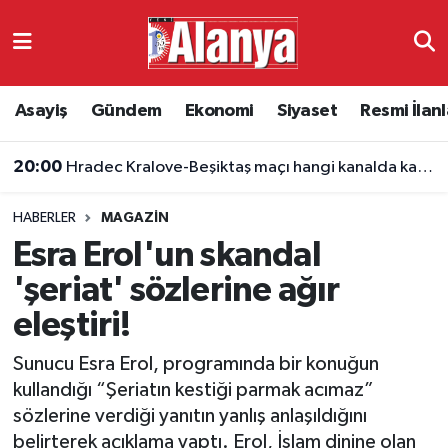
Asayiş
Antalya Nöbetçi Eczaneler
Asayiş
Gündem
Ekonomi
Siyaset
Resmi İlanl
Gündem
Antalya Hava Durumu
20:00
Hradec Kralove-Beşiktaş maçı hangi kanalda kaçta?
Ekonomi
Antalya Namaz Vakitleri
HABERLER
MAGAZIN
Siyaset
Antalya Trafik Yoğunluk Haritası
Esra Erol'un skandal
Resmi İlanlar
Süper Lig Puan Durumu ve Fikstür
'şeriat' sözlerine ağır
eleştiri!
Alanyaspor
Tüm Manşetler
Sunucu Esra Erol, programında bir konuğun
Turizm
Son Dakika Haberleri
kullandığı “Şeriatın kestiği parmak acımaz”
sözlerine verdiği yanıtın yanlış anlaşıldığını
E-Gazete
Haber Arşivi
belirterek açıklama yaptı. Erol, İslam dinine olan