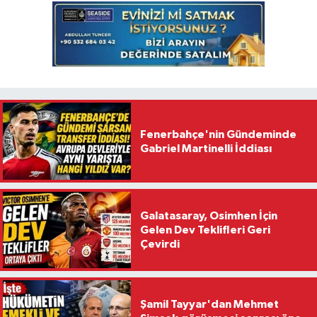
Fenerbahçe'nin Gündeminde
Gabriel Martinelli İddiası
Galatasaray, Osimhen İçin
Gelen Dev Teklifleri Geri
Çevirdi
Şamil Tayyar'dan Mehmet