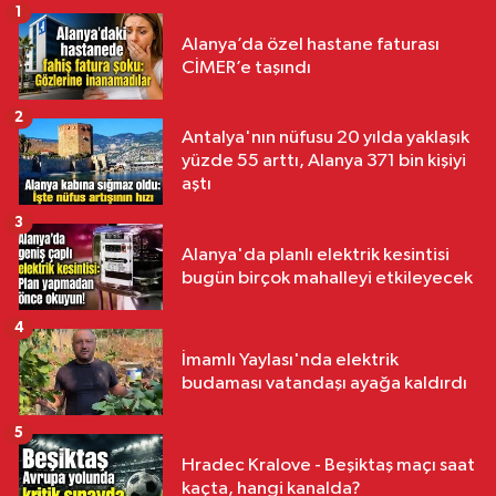
1
Alanya’da özel hastane faturası
CİMER’e taşındı
2
Antalya'nın nüfusu 20 yılda yaklaşık
yüzde 55 arttı, Alanya 371 bin kişiyi
aştı
3
Alanya'da planlı elektrik kesintisi
bugün birçok mahalleyi etkileyecek
4
İmamlı Yaylası'nda elektrik
budaması vatandaşı ayağa kaldırdı
5
Hradec Kralove - Beşiktaş maçı saat
kaçta, hangi kanalda?