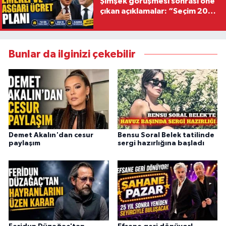
Şimşek görüşmesi sonrası öne
çıkan açıklamalar: “Seçim 2028
hedefiyle planlanıyor
Bunlar da ilginizi çekebilir
Demet Akalın'dan cesur
Bensu Soral Belek tatilinde
paylaşım
sergi hazırlığına başladı