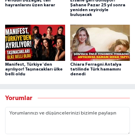
Feridun Düzağaç'tan
Efsane geri dönüyor!
hayranlarını üzen karar
Şahane Pazar 25 yıl sonra
yeniden seyirciyle
buluşacak
Manifest, Türkiye'den
Chiara Ferragni Antalya
ayrılıyor! Taşınacakları ülke
tatilinde Türk hamamını
belli oldu
denedi
Yorumlar