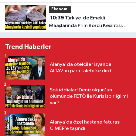
Ekonomi
10:39
Türkiye'de Emekli
Maaşlarında Prim Borcu Kesintisi
Uygulanacak
Trend Haberler
1
Alanya'da otelciler isyanda.
ALTAV'ın para talebi kızdırdı
2
Şok iddialar! Denizolgun'un
ölümünde FETÖ ile Kuriş işbirliği mi
var?
3
Alanya’da özel hastane faturası
CİMER’e taşındı