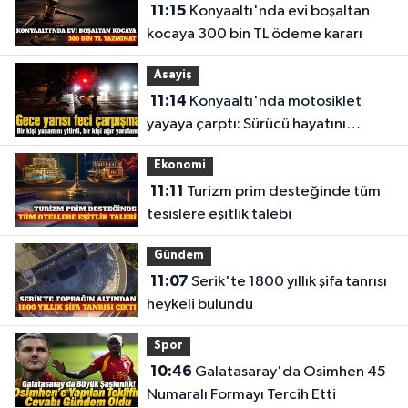
11:15
Konyaaltı'nda evi boşaltan
kocaya 300 bin TL ödeme kararı
Asayiş
11:14
Konyaaltı'nda motosiklet
yayaya çarptı: Sürücü hayatını
kaybetti
Ekonomi
11:11
Turizm prim desteğinde tüm
tesislere eşitlik talebi
Gündem
11:07
Serik'te 1800 yıllık şifa tanrısı
heykeli bulundu
Spor
10:46
Galatasaray'da Osimhen 45
Numaralı Formayı Tercih Etti