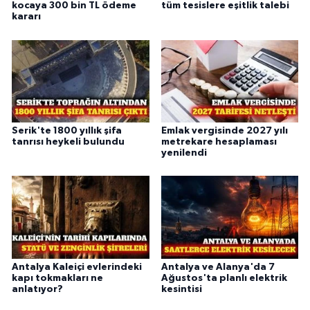
kocaya 300 bin TL ödeme
tüm tesislere eşitlik talebi
kararı
Serik'te 1800 yıllık şifa
Emlak vergisinde 2027 yılı
tanrısı heykeli bulundu
metrekare hesaplaması
yenilendi
Antalya Kaleiçi evlerindeki
Antalya ve Alanya'da 7
kapı tokmakları ne
Ağustos'ta planlı elektrik
anlatıyor?
kesintisi