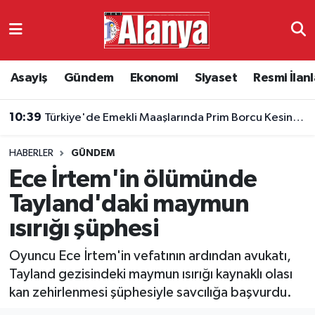
Asayiş
Antalya Nöbetçi Eczaneler
Asayiş
Gündem
Ekonomi
Siyaset
Resmi İlanl
Gündem
Antalya Hava Durumu
10:39
Türkiye'de Emekli Maaşlarında Prim Borcu Kesintisi Uygulanacak
Ekonomi
Antalya Namaz Vakitleri
HABERLER
GÜNDEM
Siyaset
Antalya Trafik Yoğunluk Haritası
Ece İrtem'in ölümünde
Resmi İlanlar
Süper Lig Puan Durumu ve Fikstür
Tayland'daki maymun
ısırığı şüphesi
Alanyaspor
Tüm Manşetler
Oyuncu Ece İrtem'in vefatının ardından avukatı,
Turizm
Son Dakika Haberleri
Tayland gezisindeki maymun ısırığı kaynaklı olası
kan zehirlenmesi şüphesiyle savcılığa başvurdu.
E-Gazete
Haber Arşivi