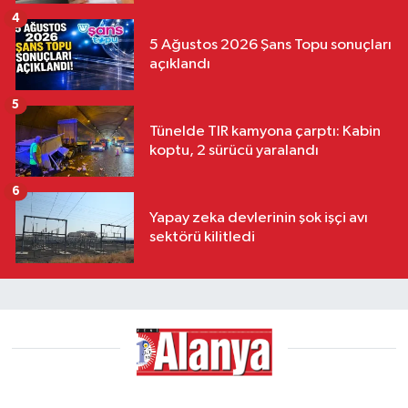
4
5 Ağustos 2026 Şans Topu sonuçları
açıklandı
5
Tünelde TIR kamyona çarptı: Kabin
koptu, 2 sürücü yaralandı
6
Yapay zeka devlerinin şok işçi avı
sektörü kilitledi