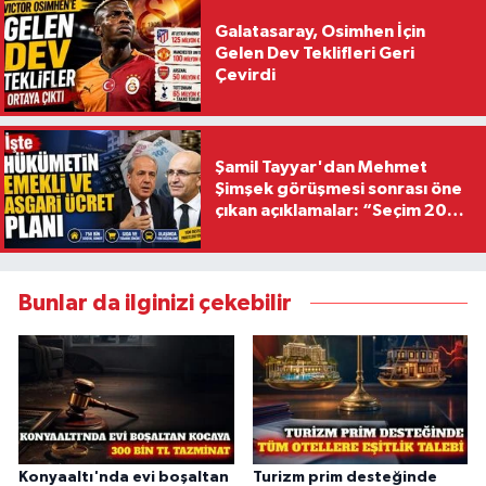
Galatasaray, Osimhen İçin
Gelen Dev Teklifleri Geri
Çevirdi
Şamil Tayyar'dan Mehmet
Şimşek görüşmesi sonrası öne
çıkan açıklamalar: “Seçim 2028
hedefiyle planlanıyor
Bunlar da ilginizi çekebilir
Konyaaltı'nda evi boşaltan
Turizm prim desteğinde