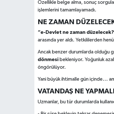
Özellikle belge alma, sonuç sorgul
işlemlerini tamamlayamadı.
NE ZAMAN DÜZELECE
“e-Devlet ne zaman düzelecek
arasında yer aldı. Yetkililerden henü
Ancak benzer durumlarda olduğu gi
dönmesi
bekleniyor. Yoğunluk azal
öngörülüyor.
Yani büyük ihtimalle gün içinde... a
VATANDAŞ NE YAPMAL
Uzmanlar, bu tür durumlarda kullanıc
- Bir süre bekleyip tekrar denemesi