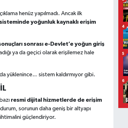
açıklama henüz yapılmadı. Ancak ilk
sisteminde yoğunluk kaynaklı erişim
4
onuçları sonrası e-Devlet’e yoğun giriş
dığı ya da geçici olarak erişilemez hale
5
da yüklenince… sistem kaldırmıyor gibi.
6
İL
 bazı
resmi dijital hizmetlerde de erişim
u durum, sorunun daha geniş bir altyapı
timalini güçlendiriyor.