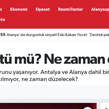
m
Ekonomi
Siyaset
Resmi İlanlar
Alanyas
ete
:55
Alanya'da durgunluk sinyali! Eski Bakan Yücel: 'Destek p
ktü mü? Ne zaman
runu yaşanıyor. Antalya ve Alanya dahil bir
çılmıyor, ne zaman düzelecek?