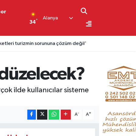
por
Alanya
°
34
aketleri turizmin sorununa çözüm değil'
 düzelecek?
çok ilde kullanıcılar sisteme
-
+
A
A