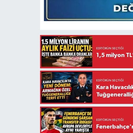
EDITÖRÜN SEÇTIĞI
1,5 milyon TL
EDITÖRÜN SEÇTIĞI
Kara Havacıl
Tuğgeneralliğ
EDITÖRÜN SEÇTIĞI
Fenerbahçe'n