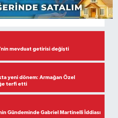
’nin mevduat getirisi değişti
ıkta yeni dönem: Armağan Özel
e terfi etti
in Gündeminde Gabriel Martinelli İddiası