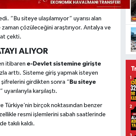
edi. “Bu siteye ulaşılamıyor” uyarısı alan
 zaman çözüleceğini araştırıyor. Antalya ve
at çekti.
TAYI ALIYOR
en itibaren
e-Devlet sistemine girişte
T
hızla arttı. Sisteme giriş yapmak isteyen
1
şifrelerini girdikten sonra “
Bu siteye
” uyarılarıyla karşılaştı.
e Türkiye’nin birçok noktasından benzer
2
ellikle resmi işlemlerini sabah saatlerinde
 takılı kaldı.
3