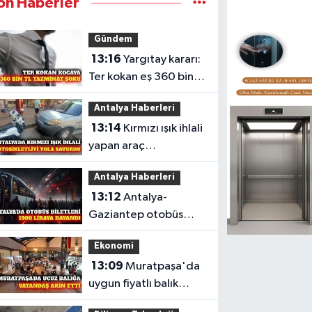
on Haberler
Gündem
13:16
Yargıtay kararı:
Ter kokan eş 360 bin
TL tazminat ödeyecek
Antalya Haberleri
13:14
Kırmızı ışık ihlali
yapan araç
motosiklete çarptı
Antalya Haberleri
13:12
Antalya-
Gaziantep otobüs
bileti 1900 TL'ye
Ekonomi
dayandı
13:09
Muratpaşa'da
uygun fiyatlı balık
sofrasına yoğun ilgi