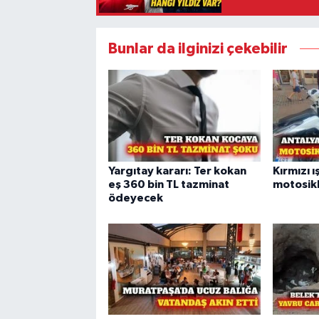
Bunlar da ilginizi çekebilir
Yargıtay kararı: Ter kokan
Kırmızı ı
eş 360 bin TL tazminat
motosikl
ödeyecek