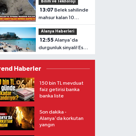
Bilim ve Teknoloji
13:07
Belek sahilinde
mahsur kalan 10
caretta denize ulaştı
Alanya Haberleri
12:55
Alanya'da
durgunluk sinyali! Eski
Bakan Yücel: 'Destek
paketleri turizmin
rend Haberler
sorununa çözüm
değil'
150 bin TL mevduat
faiz getirisi banka
banka liste
Son dakika -
Alanya'da korkutan
yangın