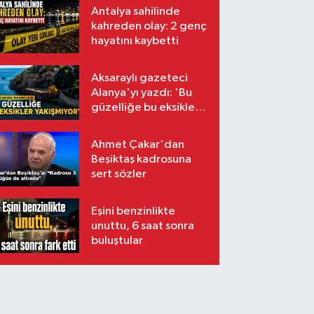
Antalya sahilinde
kahreden olay: 2 genç
hayatını kaybetti
Aksaraylı gazeteci
Alanya'yı yazdı: 'Bu
güzelliğe bu eksikler
yakışmıyor'
Ahmet Çakar'dan
Beşiktaş kadrosuna
sert sözler
Eşini benzinlikte
unuttu, 6 saat sonra
buluştular