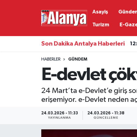
Asayiş
Günde
Asayiş
Antalya Nöbetçi Eczaneler
Turizm
E-Gaz
Gündem
Antalya Hava Durumu
Son Dakika Antalya Haberleri
12
Ekonomi
Antalya Namaz Vakitleri
HABERLER
GÜNDEM
E-devlet çö
Siyaset
Antalya Trafik Yoğunluk Haritası
Resmi İlanlar
Süper Lig Puan Durumu ve Fikstür
24 Mart’ta e-Devlet’e giriş so
erişemiyor. e-Devlet neden a
Alanyaspor
Tüm Manşetler
24.03.2026 - 11:33
24.03.2026 - 11:38
Turizm
Son Dakika Haberleri
YAYINLANMA
GÜNCELLEME
E-Gazete
Haber Arşivi