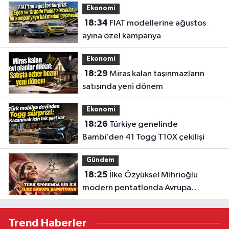
Ekonomi
18:34
FIAT modellerine ağustos
ayına özel kampanya
Ekonomi
18:29
Miras kalan taşınmazların
satışında yeni dönem
Ekonomi
18:26
Türkiye genelinde
Bambi’den 41 Togg T10X çekilişi
Gündem
18:25
İlke Özyüksel Mihrioğlu
modern pentatlonda Avrupa
şampiyonu
Trend Haberler