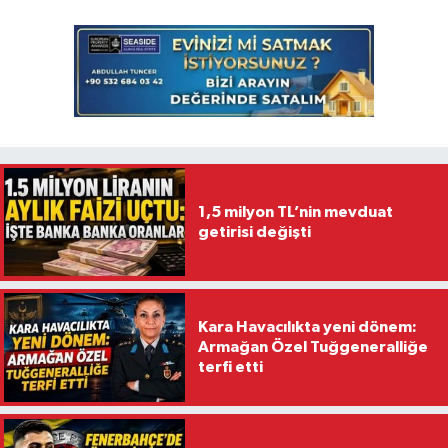
1,5 milyon TL’nin mevduat
getirisi değişti
Kara Havacılıkta yeni dönem:
Armağan Özel Tuğgeneralliğe
terfi etti