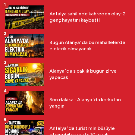
1
Antalya sahilinde kahreden olay: 2
genç hayatını kaybetti
2
Bugün Alanya'da bu mahallelerde
elektrik olmayacak
3
Alanya'da sıcaklık bugün zirve
yapacak
4
Son dakika - Alanya'da korkutan
yangın
5
Antalya'da turist minibüsüyle
otomobil çarpıştı: 10 yaralı