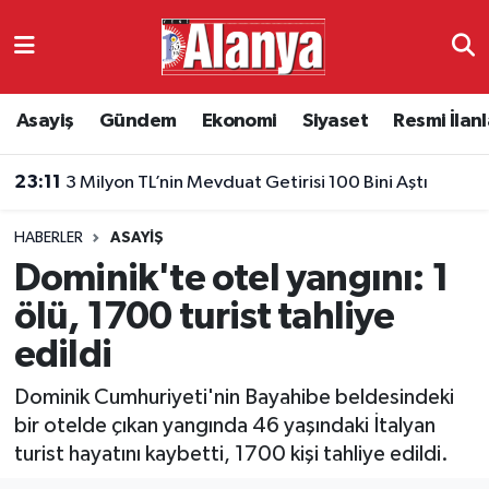
Asayiş
Antalya Nöbetçi Eczaneler
Asayiş
Gündem
Ekonomi
Siyaset
Resmi İlanl
Gündem
Antalya Hava Durumu
23:11
3 Milyon TL’nin Mevduat Getirisi 100 Bini Aştı
Ekonomi
Antalya Namaz Vakitleri
HABERLER
ASAYIŞ
Siyaset
Antalya Trafik Yoğunluk Haritası
Dominik'te otel yangını: 1
Resmi İlanlar
Süper Lig Puan Durumu ve Fikstür
ölü, 1700 turist tahliye
edildi
Alanyaspor
Tüm Manşetler
Dominik Cumhuriyeti'nin Bayahibe beldesindeki
Turizm
Son Dakika Haberleri
bir otelde çıkan yangında 46 yaşındaki İtalyan
turist hayatını kaybetti, 1700 kişi tahliye edildi.
E-Gazete
Haber Arşivi