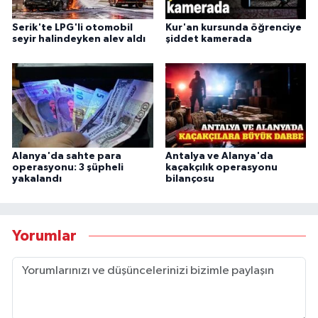
Serik'te LPG'li otomobil
Kur'an kursunda öğrenciye
seyir halindeyken alev aldı
şiddet kamerada
Alanya'da sahte para
Antalya ve Alanya'da
operasyonu: 3 şüpheli
kaçakçılık operasyonu
yakalandı
bilançosu
Yorumlar