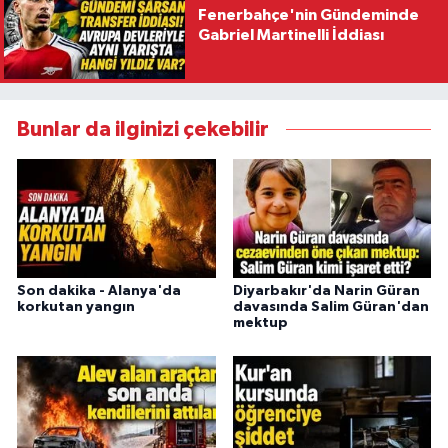
Fenerbahçe'nin Gündeminde
Gabriel Martinelli İddiası
Bunlar da ilginizi çekebilir
Son dakika - Alanya'da
Diyarbakır'da Narin Güran
korkutan yangın
davasında Salim Güran'dan
mektup