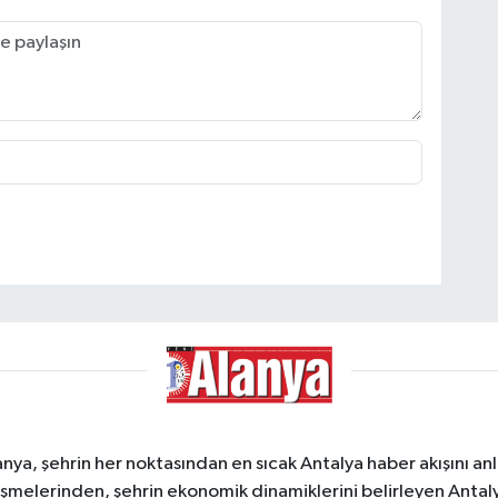
a, şehrin her noktasından en sıcak Antalya haber akışını anlık
şmelerinden, şehrin ekonomik dinamiklerini belirleyen Antalya