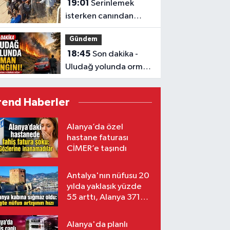
19:01
Serinlemek
isterken canından
oldu
Gündem
18:45
Son dakika -
Uludağ yolunda orman
yangını!
rend Haberler
Alanya’da özel
hastane faturası
CİMER’e taşındı
Antalya'nın nüfusu 20
yılda yaklaşık yüzde
55 arttı, Alanya 371
bin kişiyi aştı
Alanya'da planlı