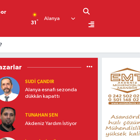
por
Alanya
°
31
?
azarlar
SUDI ÇANDIR
Alanya esnafı sezonda
dükkân kapattı
TUNAHAN ŞEN
Akdeniz Yardım İstiyor