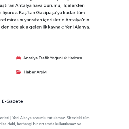
laştıran Antalya hava durumu, ilçelerden
celliyoruz. Kaş’tan Gazipaşa’ya kadar tüm
el mirasını yansıtan içeriklerle Antalya’nın
i denince akla gelen ilk kaynak: Yeni Alanya.
Antalya Trafik Yoğunluk Haritası
Haber Arşivi
E-Gazete
rleri | Yeni Alanya sorumlu tutulamaz. Sitedeki tüm
erilse dahi, herhangi bir ortamda kullanılamaz ve