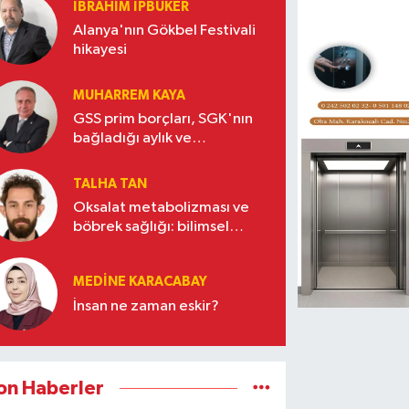
İBRAHIM İPBÜKER
Alanya'nın Gökbel Festivali
hikayesi
MUHARREM KAYA
GSS prim borçları, SGK'nın
bağladığı aylık ve
gelirlerden kesilecek
TALHA TAN
Oksalat metabolizması ve
böbrek sağlığı: bilimsel
gerçekler
MEDINE KARACABAY
İnsan ne zaman eskir?
on Haberler