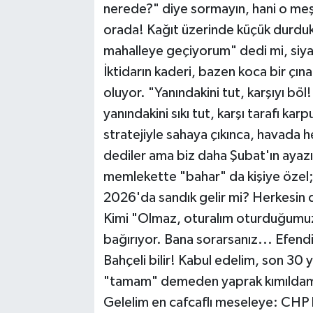
nerede?" diye sormayın, hani o meşh
orada! Kağıt üzerinde küçük durduk
mahalleye geçiyorum" dedi mi, siyas
İktidarın kaderi, bazen koca bir çına
oluyor. "Yanındakini tut, karşıyı böl
yanındakini sıkı tut, karşı tarafı k
stratejiyle sahaya çıkınca, havada 
dediler ama biz daha Şubat'ın ayaz
memlekette "bahar" da kişiye özel; 
2026'da sandık gelir mi? Herkesin 
Kimi "Olmaz, oturalım oturduğumuz 
bağırıyor. Bana sorarsanız... Efen
Bahçeli bilir! Kabul edelim, son 30 y
"tamam" demeden yaprak kımıldamaz
Gelelim en cafcaflı meseleye: CHP 