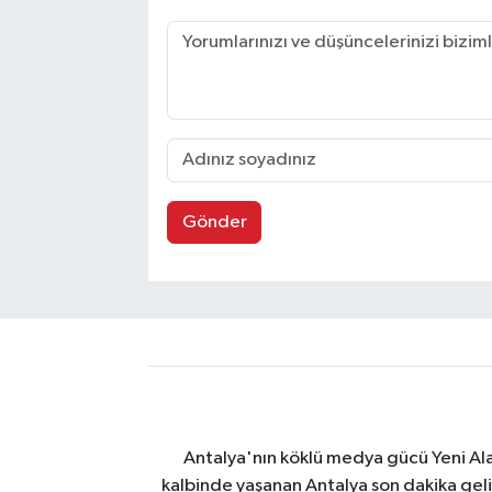
Gönder
Antalya'nın köklü medya gücü Yeni Alany
kalbinde yaşanan Antalya son dakika geli