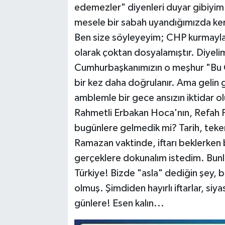
edemezler" diyenleri duyar gibiyim
mesele bir sabah uyandığımızda ken
Ben size söyleyeyim; CHP kurmayları
olarak çoktan dosyalamıştır. Diyelim
Cumhurbaşkanımızın o meşhur "Bu C
bir kez daha doğrulanır. Ama gelin g
amblemle bir gece ansızın iktidar o
Rahmetli Erbakan Hoca'nın, Refah P
bugünlere gelmedik mi? Tarih, teke
Ramazan vaktinde, iftarı beklerken bi
gerçeklere dokunalım istedim. Bunl
Türkiye! Bizde "asla" dediğin şey, 
olmuş. Şimdiden hayırlı iftarlar, siy
günlere! Esen kalın...