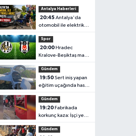
Antalya Haberleri
20:45
Antalya'da
otomobil ile elektrikli
araç çarpıştı: 1'i ağır 2
Spor
yaralı
20:00
Hradec
Kralove-Beşiktaş maçı
hangi kanalda kaçta?
Gündem
19:50
Sert iniş yapan
eğitim uçağında hasar
oluştu
Gündem
19:20
Fabrikada
korkunç kaza: İşçi yem
makinesine sıkıştı
Gündem