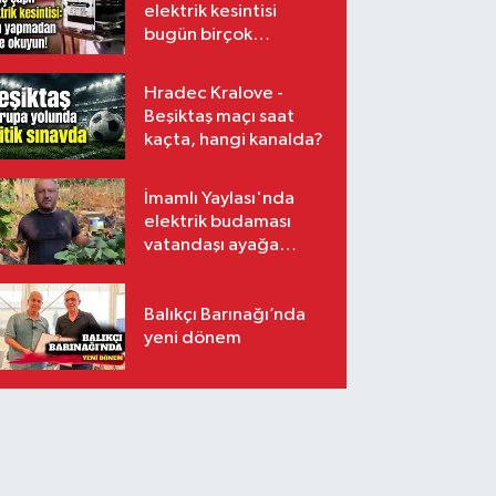
elektrik kesintisi
bugün birçok
mahalleyi etkileyecek
Hradec Kralove -
Beşiktaş maçı saat
kaçta, hangi kanalda?
İmamlı Yaylası'nda
elektrik budaması
vatandaşı ayağa
kaldırdı
Balıkçı Barınağı’nda
yeni dönem