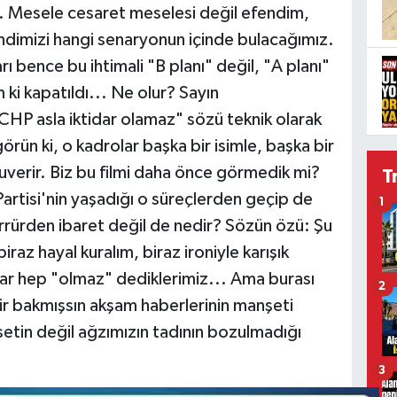
. Mesele cesaret meselesi değil efendim,
dimizi hangi senaryonun içinde bulacağımız.
 bence bu ihtimali "B planı" değil, "A planı"
 ki kapatıldı... Ne olur? Sayın
HP asla iktidar olamaz" sözü teknik olarak
örün ki, o kadrolar başka bir isimle, başka bir
luverir. Biz bu filmi daha önce görmedik mi?
T
artisi'nin yaşadığı o süreçlerden geçip de
1
rrürden ibaret değil de nedir? Sözün özü: Şu
raz hayal kuralım, biraz ironiyle karışık
ar hep "olmaz" dediklerimiz... Ama burası
2
bir bakmışsın akşam haberlerinin manşeti
asetin değil ağzımızın tadının bozulmadığı
3