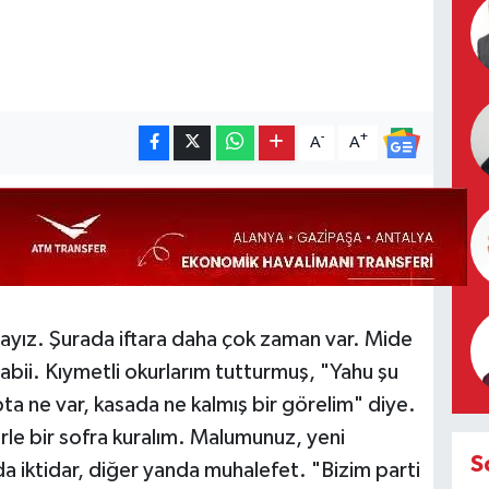
-
+
A
A
ız. Şurada iftara daha çok zaman var. Mide
abii. Kıymetli okurlarım tutturmuş, "Yahu şu
pta ne var, kasada ne kalmış bir görelim" diye.
rle bir sofra kuralım. Malumunuz, yeni
S
a iktidar, diğer yanda muhalefet. "Bizim parti