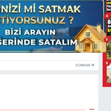
4
5
6
SONRAKI