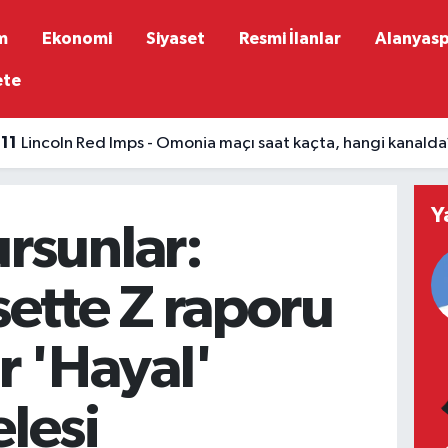
m
Ekonomi
Siyaset
Resmi İlanlar
Alanyas
ete
:11
Lincoln Red Imps - Omonia maçı saat kaçta, hangi kanalda
Y
rsunlar:
sette Z raporu
r 'Hayal'
lesi