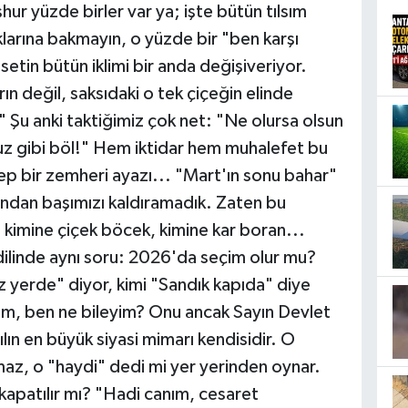
ur yüzde birler var ya; işte bütün tılsım
larına bakmayın, o yüzde bir "ben karşı
etin bütün iklimi bir anda değişiveriyor.
rın değil, saksıdaki o tek çiçeğin elinde
!" Şu anki taktiğimiz çok net: "Ne olursa olsun
arpuz gibi böl!" Hem iktidar hem muhalefet bu
hep bir zemheri ayazı... "Mart'ın sonu bahar"
ından başımızı kaldıramadık. Zaten bu
kimine çiçek böcek, kimine kar boran...
dilinde aynı soru: 2026'da seçim olur mu?
yerde" diyor, kimi "Sandık kapıda" diye
dim, ben ne bileyim? Onu ancak Sayın Devlet
ılın en büyük siyasi mimarı kendisidir. O
, o "haydi" dedi mi yer yerinden oynar.
kapatılır mı? "Hadi canım, cesaret