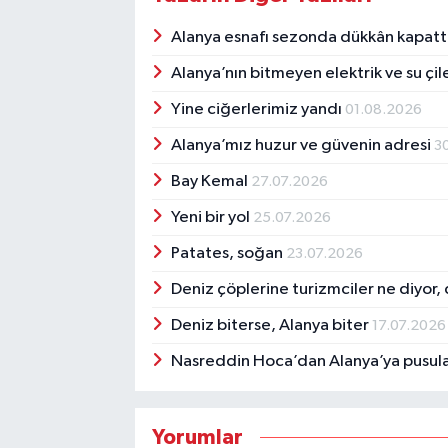
Alanya esnafı sezonda dükkân kapatt
Alanya’nın bitmeyen elektrik ve su çil
Yine ciğerlerimiz yandı
01.08.2026
Alanya’mız huzur ve güvenin adresi
3
Bay Kemal
27.07.2026
Yeni bir yol
25.07.2026
Patates, soğan
23.07.2026
Deniz çöplerine turizmciler ne diyor,
Deniz biterse, Alanya biter
17.07.2026
Nasreddin Hoca’dan Alanya’ya pusul
Yorumlar