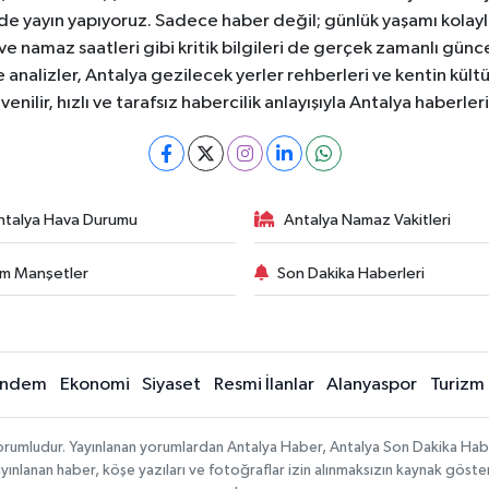
ede yayın yapıyoruz. Sadece haber değil; günlük yaşamı kolay
 ve namaz saatleri gibi kritik bilgileri de gerçek zamanlı gün
analizler, Antalya gezilecek yerler rehberleri ve kentin kültür
nilir, hızlı ve tarafsız habercilik anlayışıyla Antalya haberler
ntalya Hava Durumu
Antalya Namaz Vakitleri
m Manşetler
Son Dakika Haberleri
ndem
Ekonomi
Siyaset
Resmi İlanlar
Alanyaspor
Turizm
sorumludur. Yayınlanan yorumlardan Antalya Haber, Antalya Son Dakika Habe
e yayınlanan haber, köşe yazıları ve fotoğraflar izin alınmaksızın kaynak göst