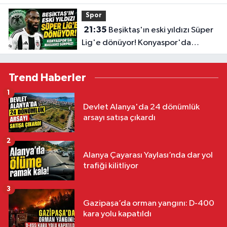
kattı
Spor
21:35
Beşiktaş'ın eski yıldızı Süper
Lig'e dönüyor! Konyaspor'da
Masuaku sürprizi
Trend Haberler
1
Devlet Alanya'da 24 dönümlük
arsayı satışa çıkardı
2
Alanya Çayarası Yaylası’nda dar yol
trafiği kilitliyor
3
Gazipaşa’da orman yangını: D-400
kara yolu kapatıldı