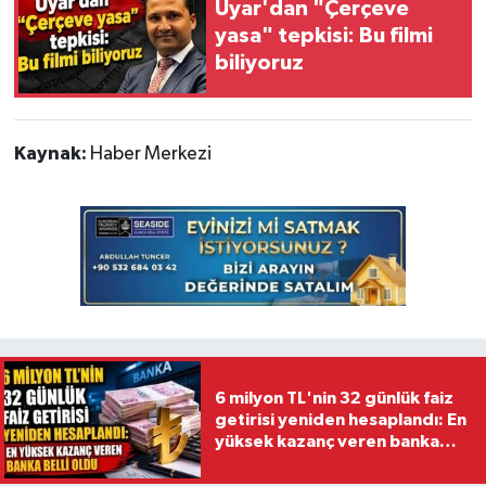
Uyar'dan "Çerçeve
yasa" tepkisi: Bu filmi
biliyoruz
Kaynak:
Haber Merkezi
6 milyon TL'nin 32 günlük faiz
getirisi yeniden hesaplandı: En
yüksek kazanç veren banka
belli oldu