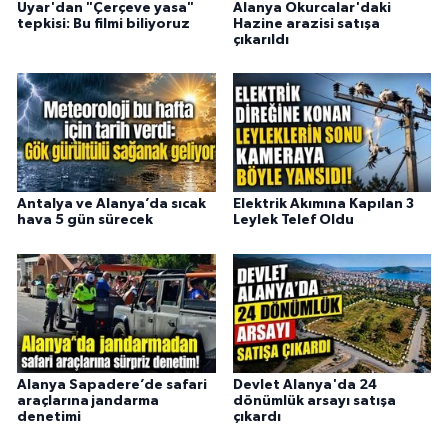
Uyar'dan "Çerçeve yasa"
Alanya Okurcalar'daki
tepkisi: Bu filmi biliyoruz
Hazine arazisi satışa
çıkarıldı
Antalya ve Alanya’da sıcak
Elektrik Akımına Kapılan 3
hava 5 gün sürecek
Leylek Telef Oldu
Alanya Sapadere’de safari
Devlet Alanya'da 24
araçlarına jandarma
dönümlük arsayı satışa
denetimi
çıkardı