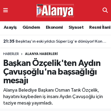
Asayiş
Antalya Nöbetçi Eczaneler
Asayiş
Gündem
Ekonomi
Siyaset
Resmi İlanl
Gündem
Antalya Hava Durumu
21:35
Beşiktaş'ın eski yıldızı Süper Lig'e dönüyor! Konyaspor'da Masuaku sürprizi
Ekonomi
Antalya Namaz Vakitleri
HABERLER
ALANYA HABERLERI
Siyaset
Antalya Trafik Yoğunluk Haritası
Başkan Özçelik'ten Aydın
Resmi İlanlar
Süper Lig Puan Durumu ve Fikstür
Çavuşoğlu'na başsağlığı
mesajı
Alanyaspor
Tüm Manşetler
Alanya Belediye Başkanı Osman Tarık Özçelik,
Turizm
Son Dakika Haberleri
hayatını kaybeden iş insanı Aydın Çavuşoğlu için
taziye mesajı yayımladı.
E-Gazete
Haber Arşivi