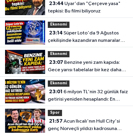
23:44
Uyar'dan "Çerçeve yasa"
tepkisi: Bu filmi biliyoruz
Ekonomi
23:14
Süper Loto'da 9 Ağustos
çekilişinde kazandıran numaralar
belli oldu
Ekonomi
23:07
Benzine yeni zam kapıda:
Gece yarısı tabelalar bir kez daha
değişecek
Ekonomi
23:01
6 milyon TL'nin 32 günlük faiz
getirisi yeniden hesaplandı: En
yüksek kazanç veren banka belli
Spor
oldu
21:57
Acun Ilıcalı'nın Hull City'si
genç Norveçli yıldızı kadrosuna