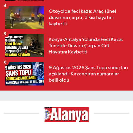
4
Otoyolda feci kaza: Araç tünel
duvarına çarptı, 3 kişi hayatını
kaybetti
5
Konya-Antalya Yolunda Feci Kaza:
Tünelde Duvara Çarpan Çift
Hayatını Kaybetti
6
9 Ağustos 2026 Şans Topu sonuçları
açıklandı: Kazandıran numaralar
belli oldu