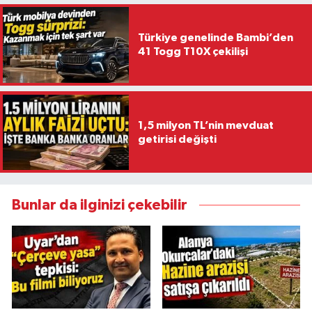
Türkiye genelinde Bambi’den
41 Togg T10X çekilişi
1,5 milyon TL’nin mevduat
getirisi değişti
Bunlar da ilginizi çekebilir