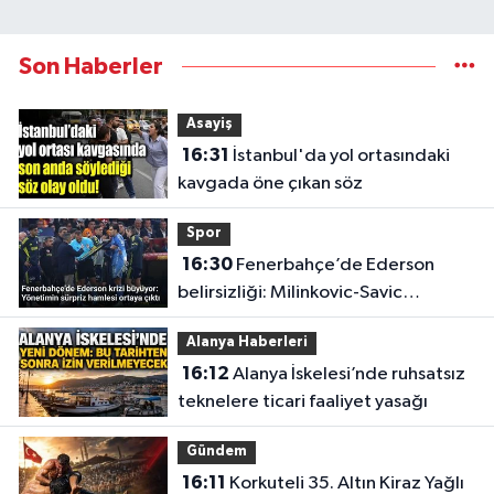
Son Haberler
Asayiş
16:31
İstanbul'da yol ortasındaki
kavgada öne çıkan söz
Spor
16:30
Fenerbahçe’de Ederson
belirsizliği: Milinkovic-Savic
gündeme geldi
Alanya Haberleri
16:12
Alanya İskelesi’nde ruhsatsız
teknelere ticari faaliyet yasağı
Gündem
16:11
Korkuteli 35. Altın Kiraz Yağlı