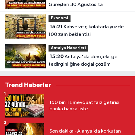
Güreşleri 30 Ağustos'ta
Ekonomi
15:21
Kahve ve çikolatada yüzde
100 zam beklentisi
Antalya Haberleri
15:20
Antalya'da dev çekirge
tedirginliğine doğal çözüm
Trend Haberler
1
150 bin TL mevduat faiz getirisi
banka banka liste
2
Son dakika - Alanya'da korkutan