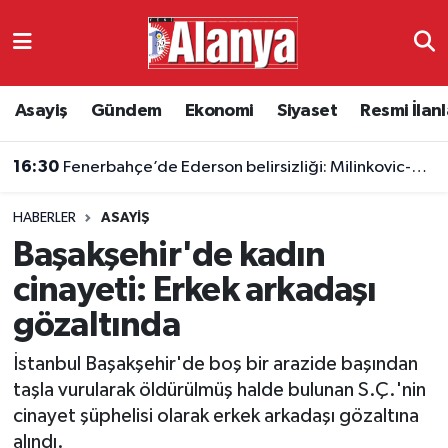
Asayiş
Antalya Nöbetçi Eczaneler
Asayiş
Gündem
Ekonomi
Siyaset
Resmi İlanl
Gündem
Antalya Hava Durumu
16:30
Fenerbahçe’de Ederson belirsizliği: Milinkovic-Savic gündeme geldi
Ekonomi
Antalya Namaz Vakitleri
HABERLER
ASAYIŞ
Siyaset
Antalya Trafik Yoğunluk Haritası
Başakşehir'de kadın
Resmi İlanlar
Süper Lig Puan Durumu ve Fikstür
cinayeti: Erkek arkadaşı
gözaltında
Alanyaspor
Tüm Manşetler
İstanbul Başakşehir'de boş bir arazide başından
Turizm
Son Dakika Haberleri
taşla vurularak öldürülmüş halde bulunan S.Ç.'nin
cinayet şüphelisi olarak erkek arkadaşı gözaltına
E-Gazete
Haber Arşivi
alındı.