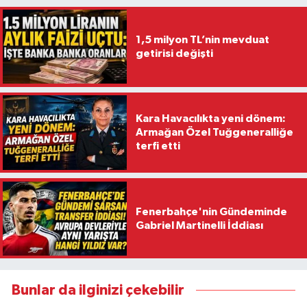
1,5 milyon TL’nin mevduat
getirisi değişti
Kara Havacılıkta yeni dönem:
Armağan Özel Tuğgeneralliğe
terfi etti
Fenerbahçe'nin Gündeminde
Gabriel Martinelli İddiası
Bunlar da ilginizi çekebilir