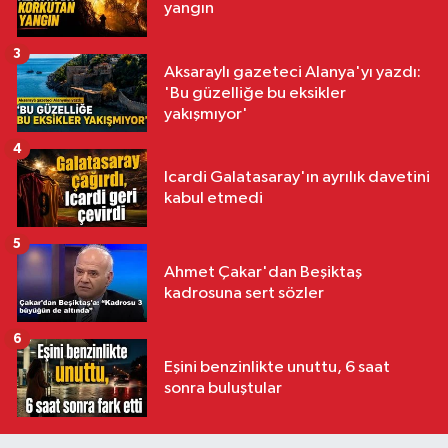
yangın
3
Aksaraylı gazeteci Alanya'yı yazdı:
'Bu güzelliğe bu eksikler
yakışmıyor'
4
Icardi Galatasaray'ın ayrılık davetini
kabul etmedi
5
Ahmet Çakar'dan Beşiktaş
kadrosuna sert sözler
6
Eşini benzinlikte unuttu, 6 saat
sonra buluştular