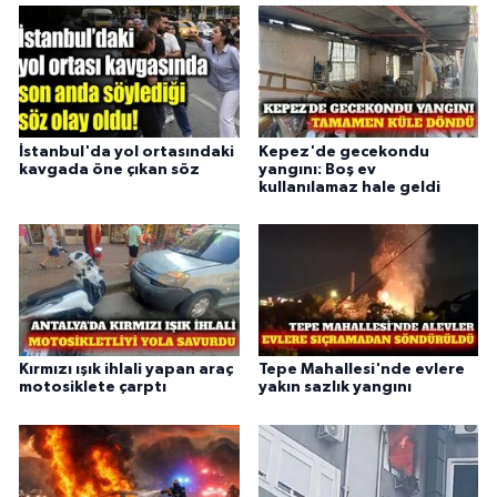
İstanbul'da yol ortasındaki
Kepez'de gecekondu
kavgada öne çıkan söz
yangını: Boş ev
kullanılamaz hale geldi
Kırmızı ışık ihlali yapan araç
Tepe Mahallesi'nde evlere
motosiklete çarptı
yakın sazlık yangını